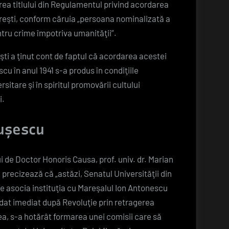
gerea titlului din Regulamentul privind acordarea
ucureşti, conform căruia „persoana nominalizată a
ntru crime împotriva umanităţii”.
şti a ţinut cont de faptul că acordarea acestei
cu în anul 1941 s-a produs în condiţiile
sitare şi în spiritul promovării cultului
i.
aușescu
ui de Doctor Honoris Causa, prof. univ. dr. Marian
, precizează că „astăzi, Senatul Universităţii din
e asocia instituţia cu Mareşalul Ion Antonescu
cedat imediat după Revoluţie prin retragerea
ea, s-a hotărât formarea unei comisii care să