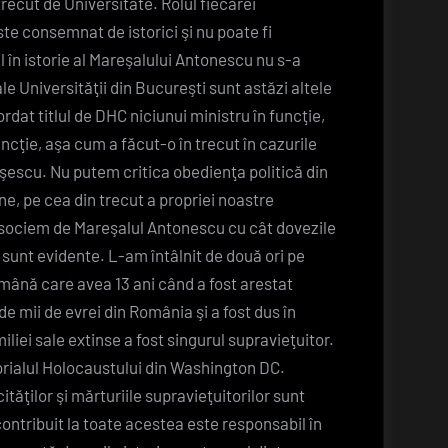
trecut de Universitate. Rolul fiecărei
este consemnat de istorici şi nu poate fi
 în istorie al Mareşalului Antonescu nu s-a
 ale Universităţii din Bucureşti sunt astăzi altele
rdat titlul de DHC niciunui ministru în funcţie,
funcţie, aşa cum a făcut-o în trecut în cazurile
şescu. Nu putem critica obedienţa politică din
ne, pe cea din trecut a propriei noastre
 disociem de Mareşalul Antonescu cu cât dovezile
 sunt evidente. L-am întâlnit de două ori pe
mână care avea 13 ani când a fost arestat
de mii de evrei din România şi a fost dus în
liei sale extinse a fost singurul supravieţuitor.
orialul Holocaustului din Washington DC.
tăţilor şi mărturiile supravieţuitorilor sunt
ontribuit la toate acestea este responsabil în