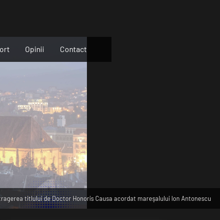
ort
Opinii
Contact
etragerea titlului de Doctor Honoris Causa acordat mareşalului Ion Antonescu