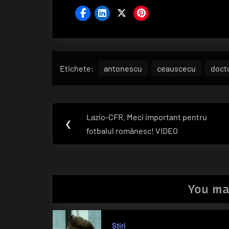
Etichete:
antonescu
ceauscecu
doct
Navigare
Lazio-CFR. Meci important pentru
Previous
❮
în
fotbalul românesc! VIDEO
Post:
articole
You ma
Știri