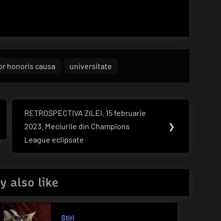
or honoris causa
universitate
RETROSPECTIVA ZILEI. 15 februarie
Next
2023. Meciurile din Champions
❯
Post:
League eclipsate
y also like
Știri