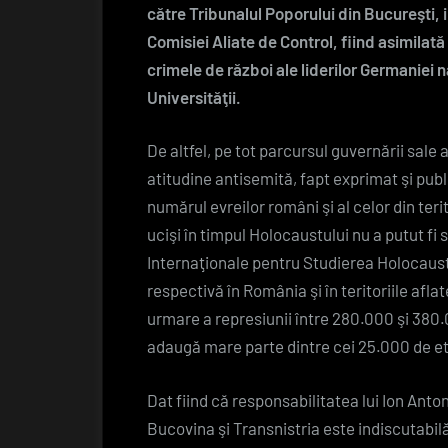
către Tribunalul Poporului din Bucureşti,
Comisiei Aliate de Control, fiind asimilat
crimele de război ale liderilor Germaniei na
Universităţii.
De altfel, pe tot parcursul guvernării sale
atitudine antisemită, fapt exprimat şi pub
numărul evreilor români şi al celor din ter
ucişi în timpul Holocaustului nu a putut fi 
Internaţionale pentru Studierea Holocaust
respectivă în România şi în teritoriile afla
urmare a represiunii între 280.000 şi 380.
adaugă mare parte dintre cei 25.000 de etni
Dat fiind că responsabilitatea lui Ion Ant
Bucovina şi Transnistria este indiscutabil