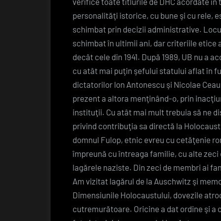
verifice toate titlurile de DHC acordate în 
personalităţi istorice, cu bune şi cu rele, 
schimbat prin decizii administrative. Locul
schimbat în ultimii ani, dar criteriile etice
decât cele din 1941. După 1989, UB nu a aco
cu atât mai puţin şefului statului aflat în 
dictatorilor Ion Antonescu şi Nicolae Ceau
prezent a altora menţinând-o, prin inacţiu
instituţii. Cu atât mai mult trebuia să ne
privind contribuţia sa directă la Holocaust
domnul Fulop, etnic evreu cu cetăţenie ro
împreună cu întreaga familie, cu alte zeci 
lagărele naziste. Din zeci de membri ai fami
Am vizitat lagărul de la Auschwitz şi mem
Dimensiunile Holocaustului, dovezile atroci
cutremurătoare. Oricine a dat ordine şi a c