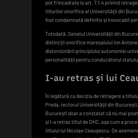
pot fi încadrate la art. 7.1.4 privind retra
titlurilor onorifice al Universităţii din B
fost condamnată definitiv şi irevocabil pe
Totodată, Senatul Universităţii din Bucure
distincţii onorifice mareşalului Ion Antones
distorsionării principiului autonomiei univer
personalităţii pentru conducătorul statulu
I-au retras și lui Ce
În legătură cu decizia de retragere a titlul
Preda, rectorul Universităţii din Bucureşti
Bucureşti doar a constatat că nu mai poat
şi i-a retras titlul de DHC, aşa cum a pro
titlului lui Nicolae Ceauşescu. De asemen