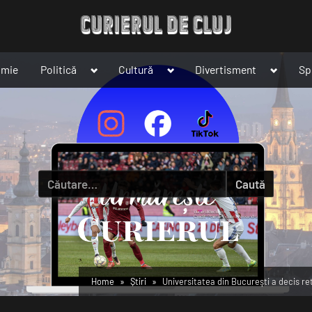
Toggle
Toggle
Toggle
omie
Politică
Cultură
Divertisment
Sp
sub-
sub-
sub-
menu
menu
menu
Caută
după:
Home
Știri
Universitatea din Bucureşti a decis r