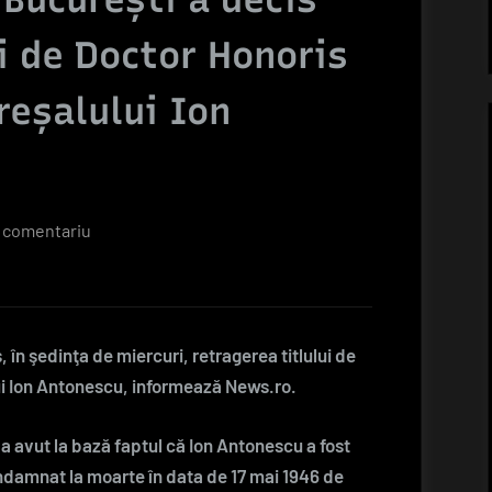
i de Doctor Honoris
eşalului Ion
la
 comentariu
Universitatea
din
Bucureşti
a
, în şedinţa de miercuri, retragerea titlului de
decis
i Ion Antonescu, informează News.ro.
retragerea
titlului
c a avut la bază faptul că Ion Antonescu a fost
de
ondamnat la moarte în data de 17 mai 1946 de