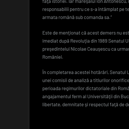
faţa istoriei. Iar mareşalul Ion Antonescu, 
responsabilii pentru ce s-a întâmplat pe te
armata română sub comanda sa.”
Este de menţionat că acest demers nu este 
imediat după Revoluţia din 1989 Senatul UB
preşedintelui Nicolae Ceauşescu ca urmare 
României.
În completarea acestei hotărâri, Senatul U
unei comisii de analiză a titlurilor onorif
perioada regimurilor dictatoriale din Rom
angajamentul ferm al Universităţii din Bucu
libertate, demnitate şi respectul faţă de d