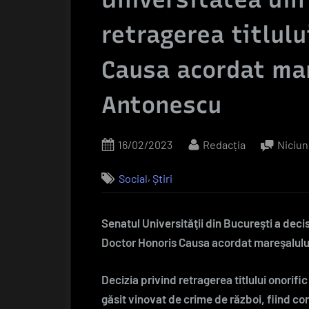
retragerea titlulu
Causa acordat mar
Antonescu
Posted
By
16/02/2023
Redacția
Niciun
on
,
Social
Știri
Senatul Universităţii din Bucureşti a decis
Doctor Honoris Causa acordat mareşalulu
Decizia privind retragerea titlului onorifi
găsit vinovat de crime de război, fiind c