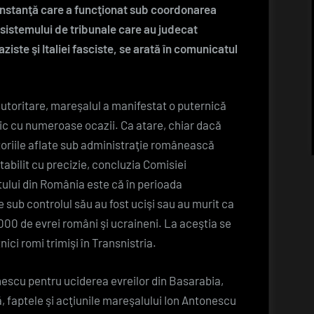
Doctor
 instanţă care a funcţionat sub coordonarea
Honoris
ă sistemului de tribunale care au judecat
Causa
ziste şi Italiei fasciste, se arată în comunicatul
acordat
mareşalului
Ion
 autoritare, mareşalul a manifestat o puternică
Antonescu
lic cu numeroase ocazii. Ca atare, chiar dacă
itoriile aflate sub administraţie românească
stabilit cu precizie, concluzia Comisiei
ului din România este că în perioada
te sub controlul său au fost ucişi sau au murit ca
000 de evrei români şi ucraineni. La aceştia se
ci romi trimişi în Transnistria.
onescu pentru uciderea evreilor din Basarabia,
ă, faptele şi acţiunile mareşalului Ion Antonescu