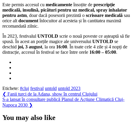
Este permis accesul cu
medicamente
însoțite de
prescripție
medicală, insulină, picături pentru uz medical, spray inhalator
pentru astm
, doar dacă posesorii prezintă o
scrisoare medicală
sau
orice alt
document
înlocuitor al acesteia și în cantitatea maximă
recomandată zilnic.
În 2023, festivalul
UNTOLD
scrie o nouă poveste ce așteaptă să fie
spusă. În acest an porțile magice ale universului
UNTOLD
se
deschid
joi,
3 august
, la ora
16:00
. În toate cele 4 zile și 4 nopți de
distracție, accesul în festival se face între orele
16:00 – 05:00
.
Etichete:
#cluj
festival
untold
untold 2023
Navigare
Previous
❮
Fanii turci de la Adana, show în centrul Clujului
Post:
Next
S-a lansat în consultare publică Planul de Acțiune Climatică Cluj-
în
Post:
Napoca 2030
❯
articole
You may also like