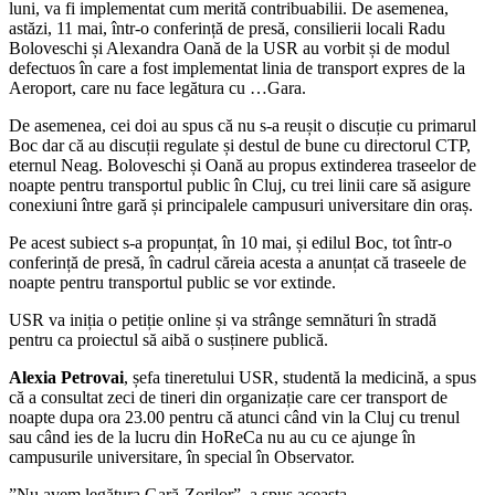
luni, va fi implementat cum merită contribuabilii. De asemenea,
le-
astăzi, 11 mai, într-o conferință de presă, consilierii locali Radu
a
Boloveschi și Alexandra Oană de la USR au vorbit și de modul
”furat”
defectuos în care a fost implementat linia de transport expres de la
proiectul
Aeroport, care nu face legătura cu …Gara.
cu
transportul
De asemenea, cei doi au spus că nu s-a reușit o discuție cu primarul
de
Boc dar că au discuții regulate și destul de bune cu directorul CTP,
noapte
eternul Neag. Boloveschi și Oană au propus extinderea traseelor de
iar
noapte pentru transportul public în Cluj, cu trei linii care să asigure
implementarea
conexiuni între gară și principalele campusuri universitare din oraș.
e
defectoasă.
Pe acest subiect s-a propunțat, în 10 mai, și edilul Boc, tot într-o
Opoziția
conferință de presă, în cadrul căreia acesta a anunțat că traseele de
a
noapte pentru transportul public se vor extinde.
lansat
o
USR va iniția o petiție online și va strânge semnături în stradă
petiție
pentru ca proiectul să aibă o susținere publică.
online
Alexia Petrovai
, șefa tineretului USR, studentă la medicină, a spus
că a consultat zeci de tineri din organizație care cer transport de
noapte dupa ora 23.00 pentru că atunci când vin la Cluj cu trenul
sau când ies de la lucru din HoReCa nu au cu ce ajunge în
campusurile universitare, în special în Observator.
”Nu avem legătura Gară-Zorilor”, a spus aceasta.