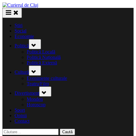
Skip
to
content
Știri
Social
Economie
Toggle
Politică
sub-
menu
Politică Locală
Politică Națională
Politică Externă
Toggle
Cultură
sub-
menu
Evenimente culturale
Teatru/Film
Toggle
Divertisment
sub-
menu
Monden
Horoscop
Sport
Opinii
Contact
Caută