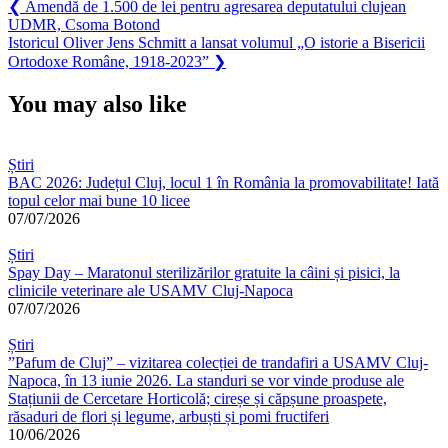
Navigare
Previous
❮
Amendă de 1.500 de lei pentru agresarea deputatului clujean
Post:
UDMR, Csoma Botond
în
Next
Istoricul Oliver Jens Schmitt a lansat volumul „O istorie a Bisericii
articole
Post:
Ortodoxe Române, 1918-2023”
❯
You may also like
Știri
BAC 2026: Județul Cluj, locul 1 în România la promovabilitate! Iată
topul celor mai bune 10 licee
07/07/2026
Știri
Spay Day – Maratonul sterilizărilor gratuite la câini și pisici, la
clinicile veterinare ale USAMV Cluj-Napoca
07/07/2026
Știri
”Pafum de Cluj” – vizitarea colecției de trandafiri a USAMV Cluj-
Napoca, în 13 iunie 2026. La standuri se vor vinde produse ale
Stațiunii de Cercetare Horticolă; cireșe și căpșune proaspete,
răsaduri de flori și legume, arbuști și pomi fructiferi
10/06/2026