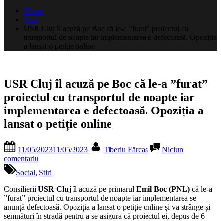
după:
Home
Știri
USR Cluj îl acuză pe Boc că le-a ”furat” proiectul cu
transportul de noapte iar implementarea e defectoasă. Opoziția
a lansat o petiție online
USR Cluj îl acuză pe Boc că le-a ”furat”
proiectul cu transportul de noapte iar
implementarea e defectoasă. Opoziția a
lansat o petiție online
Posted
By
11/05/2023
11/05/2023
Tiberiu Fărcaș
Niciun
on
la
comentariu
USR
Social
,
Știri
Cluj
îl
Consilierii
USR Cluj î
l acuză pe primarul
Emil Boc (PNL)
că le-a
acuză
”furat” proiectul cu transportul de noapte iar implementarea se
pe
anunță defectoasă. Opoziția a lansat o petiție online și va strânge și
Boc
semnături în stradă pentru a se asigura că proiectul ei, depus de 6
că