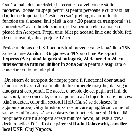
Oană a mai adus precizări, și a cerut ca ca vehiculele să fie
moderne, dotate cu spații pentru și pentru persoanele cu dizabilități,
dar, foarte important, că este necesară prelungirea orarului de
funcționare al acestei linii până la ora
4.30
pentru ca transportul ”să
alimenteze” atât ultimele zboruri, cât și pentru cele matinale ce
pleacă din Aeroport. Prețul unui bilet pe această linie este dublu față
de cel obișnuit, adică prețul e
12
lei.
Proiectul depus de USR acum 6 luni prevede ca pe lângă linia
25N
să fie o linie
Zorilor – Grigorescu 49N
și o linie
Aeroport
Express (AE) până la gară și autogară, 24 de ore din 24,
c
u
intersectarea tuturor liniilor în zona Sora
pentru a asigurara o
conectare cu tot municipiul.
„Un sistem de transport de noapte poate fi funcțional doar atunci
când conectează cât mai multe dintre cartierele orașului, dar și gara,
autogara și aeroportul. De aceea, e nevoie de cel puțin trei linii de
transport, interconectate, care să permită atât clujenilor care muncesc
până noaptea, celor din sectorul HoReCa, să se deplaseze în
siguranță acasă, cât și turiștilor sau celor care ajung târziu cu trenul
sau avionul în oraș, să se deplaseze în funcție de nevoi. Orice altă
propunere care nu acoperă aceste minime nevoi, nu este altceva
decât o peticeală.” a fost de părere și
Radu Boloveschi, consilier
local USR-Cluj-Napoca.