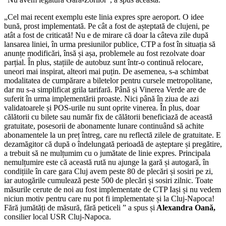
„Cel mai recent exemplu este linia expres spre aeroport. O idee
bună, prost implementată. Pe cât a fost de așteptată de clujeni, pe
atât a fost de criticată! Nu e de mirare că doar la câteva zile după
lansarea liniei, în urma presiunilor publice, CTP a fost în situația să
anunțe modificări, însă și așa, problemele au fost rezolvate doar
parțial. În plus, stațiile de autobuz sunt într-o continuă relocare,
uneori mai inspirat, alteori mai puțin. De asemenea, s-a schimbat
modalitatea de cumpărare a biletelor pentru cursele metropolitane,
dar nu s-a simplificat grila tarifară. Până și Vinerea Verde are de
suferit în urma implementării proaste. Nici până în ziua de azi
validatoarele și POS-urile nu sunt oprite vinerea. În plus, doar
călătorii cu bilete sau număr fix de călătorii beneficiază de această
gratuitate, posesorii de abonamente lunare continuând să achite
abonamentele la un preț întreg, care nu reflectă zilele de gratuitate. E
dezamăgitor că după o îndelungată perioadă de așteptare și pregătire,
a trebuit să ne mulțumim cu o jumătate de linie expres. Principala
nemulțumire este că această rută nu ajunge la gară și autogară, în
condițiile în care gara Cluj avem peste 80 de plecări și sosiri pe zi,
iar autogările cumulează peste 500 de plecări și sosiri zilnic. Toate
măsurile cerute de noi au fost implementate de CTP Iași și nu vedem
niciun motiv pentru care nu pot fi implementate și la Cluj-Napoca!
Fără jumătăți de măsură, fără peticeli ” a spus și
Alexandra Oană,
consilier local USR Cluj-Napoca.