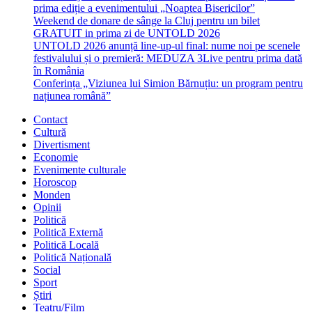
prima ediție a evenimentului „Noaptea Bisericilor”
Weekend de donare de sânge la Cluj pentru un bilet
GRATUIT in prima zi de UNTOLD 2026
UNTOLD 2026 anunță line-up-ul final: nume noi pe scenele
festivalului și o premieră: MEDUZA 3Live pentru prima dată
în România
Conferința „Viziunea lui Simion Bărnuțiu: un program pentru
națiunea română”
Contact
Cultură
Divertisment
Economie
Evenimente culturale
Horoscop
Monden
Opinii
Politică
Politică Externă
Politică Locală
Politică Națională
Social
Sport
Știri
Teatru/Film