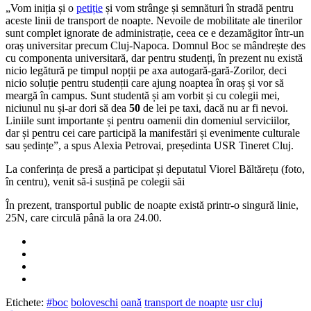
„Vom iniția și o
petiție
și vom strânge și semnături în stradă pentru
aceste linii de transport de noapte. Nevoile de mobilitate ale tinerilor
sunt complet ignorate de administrație, ceea ce e dezamăgitor într-un
oraș universitar precum Cluj-Napoca. Domnul Boc se mândrește des
cu componenta universitară, dar pentru studenți, în prezent nu există
nicio legătură pe timpul nopții pe axa autogară-gară-Zorilor, deci
nicio soluție pentru studenții care ajung noaptea în oraș și vor să
meargă în campus. Sunt studentă și am vorbit și cu colegii mei,
niciunul nu și-ar dori să dea
50
de lei pe taxi, dacă nu ar fi nevoi.
Liniile sunt importante și pentru oamenii din domeniul serviciilor,
dar și pentru cei care participă la manifestări și evenimente culturale
sau ședințe”, a spus Alexia Petrovai, președinta USR Tineret Cluj.
La conferința de presă a participat și deputatul Viorel Băltărețu (foto,
în centru), venit să-i susțină pe colegii săi
În prezent, transportul public de noapte există printr-o singură linie,
25N, care circulă până la ora 24.00.
Etichete:
#boc
boloveschi
oană
transport de noapte
usr cluj