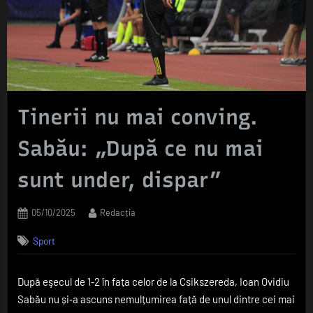
Tinerii nu mai conving.
Sabău: „După ce nu mai
sunt under, dispar”
Posted
By
05/10/2025
Redacția
on
Sport
După eşecul de 1‑2 în fața celor de la Csikszereda, Ioan Ovidiu
Sabău nu și‑a ascuns nemulțumirea față de unul dintre cei mai