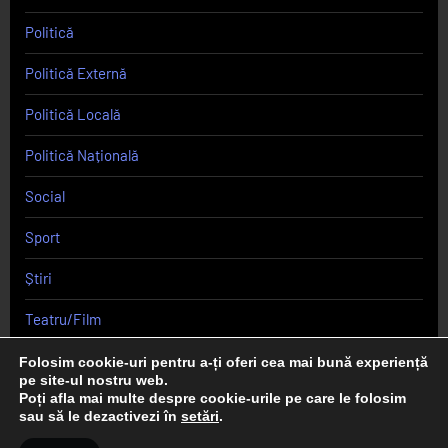
Politică
Politică Externă
Politică Locală
Politică Națională
Social
Sport
Știri
Teatru/Film
Uncategorized
Folosim cookie-uri pentru a-ți oferi cea mai bună experiență
pe site-ul nostru web.
Poți afla mai multe despre cookie-urile pe care le folosim
sau să le dezactivezi în
setări
.
Copyright © 2026 Curierul de Cluj.