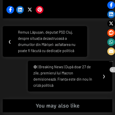
Navigare
Remus Lăpușan, deputat PSD Cluj,
Previous
în
despre situația dezastruoasă a
Post:
❮
drumurilor din Mărișel: asfaltarea nu
articole
poate fi făcută cu dedicație politică
🔴 | Breaking News | După doar 27 de
Next
zile, premierul lui Macron
Post:
❯
demisionează. Franța este din nou în
criză politică
You may also like