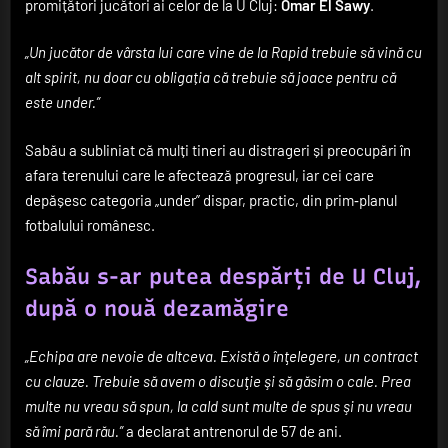
promițători jucători ai celor de la U Cluj:
Omar El Sawy
.
„Un jucător de vârsta lui care vine de la Rapid trebuie să vină cu
alt spirit, nu doar cu obligația că trebuie să joace pentru că
este under.”
Sabău a subliniat că mulți tineri au distrageri și preocupări în
afara terenului care le afectează progresul, iar cei care
depășesc categoria „under” dispar, practic, din prim‑planul
fotbalului românesc.
Sabău s-ar putea despărți de U Cluj,
după o nouă dezamăgire
„Echipa are nevoie de altceva. Există o înţelegere, un contract
cu clauze. Trebuie să avem o discuţie şi să găsim o cale. Prea
multe nu vreau să spun, la cald sunt multe de spus şi nu vreau
să îmi pară rău.”
a declarat antrenorul de 57 de ani.