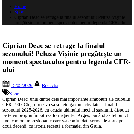
după:
Home
Sport
Ciprian Deac se retrage la finalul sezonului! Peluza Vișinie
pregătește un moment spectaculos pentru legenda CFR-ului
Ciprian Deac se retrage la finalul
sezonului! Peluza Vișinie pregătește un
moment spectaculos pentru legenda CFR-
ului
Posted
By
15/05/2026
Redacția
on
Sport
Ciprian Deac
, unul dintre cele mai importante simboluri ale clubului
CFR 1907 Cluj
, urmează să se retragă din activitate la finalul
sezonului 2025-2026, cu ocazia ultimului meci al stagiunii, disputat
pe teren propriu împotriva formației
FC Argeș
, punând astfel punct
unei cariere impresionante care s-a confundat, vreme de aproape
două decenii, cu istoria recentă a formației din Gruia.