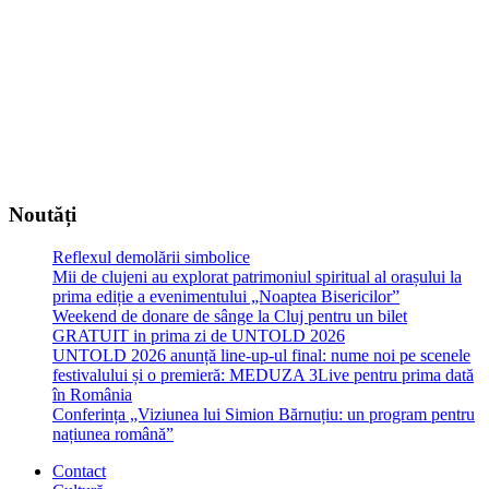
Noutăți
Reflexul demolării simbolice
Mii de clujeni au explorat patrimoniul spiritual al orașului la
prima ediție a evenimentului „Noaptea Bisericilor”
Weekend de donare de sânge la Cluj pentru un bilet
GRATUIT in prima zi de UNTOLD 2026
UNTOLD 2026 anunță line-up-ul final: nume noi pe scenele
festivalului și o premieră: MEDUZA 3Live pentru prima dată
în România
Conferința „Viziunea lui Simion Bărnuțiu: un program pentru
națiunea română”
Contact