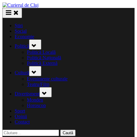
Skip
to
content
Știri
Social
Economie
Toggle
Politică
sub-
menu
Politică Locală
Politică Națională
Politică Externă
Toggle
Cultură
sub-
menu
Evenimente culturale
Teatru/Film
Toggle
Divertisment
sub-
menu
Monden
Horoscop
Sport
Opinii
Contact
Caută