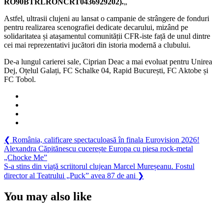
RO90BTRLRONCRT0436929202).
„
Astfel, ultrasii clujeni au lansat o campanie de strângere de fonduri
pentru realizarea scenografiei dedicate decarului, mizând pe
solidaritatea și atașamentul comunității CFR-iste față de unul dintre
cei mai reprezentativi jucători din istoria modernă a clubului.
De-a lungul carierei sale, Ciprian Deac a mai evoluat pentru
Unirea
Dej
,
Oțelul Galați
,
FC Schalke 04
,
Rapid București
,
FC Aktobe
și
FC Tobol
.
Navigare
Previous
❮
România, calificare spectaculoasă în finala Eurovision 2026!
Post:
Alexandra Căpitănescu cucerește Europa cu piesa rock-metal
în
„Chocke Me”
articole
Next
S-a stins din viață scriitorul clujean Marcel Mureșeanu. Fostul
Post:
director al Teatrului „Puck” avea 87 de ani
❯
You may also like