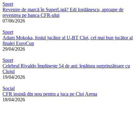
Sport
Revenire de marcă în SuperLigă? Edi Iordănescu, aproape de
revenirea pe banca CFR-ului
07/06/2026
Sport
Adam Mokoka, fostul jucător al U-BT Cluj, cel mai bun jucător al
finalei EuroCup
29/04/2026
Sport
Celebrul Rivaldo împlinește 54 de ani: legătura surprinzătoare cu
Clujul
19/04/2026
Social
CFR insistă din nou pentru a juca pe Cluj Arena
18/04/2026