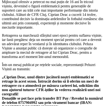
Mijlocașul ofensiv a petrecut nu mai puțin de 16 ani în tricoul
vișiniu, devenind o figură emblematică pentru generațiile de
suporteri care au trăit cele mai importante performanțe din istoria
clubului. Alături de CFR Cluj, Ciprian Deac a cucerit 14 trofee,
contribuind decisiv la dominația ardelenilor în fotbalul românesc din
ultimii ani prin constanță, experiență și momente decisive în
meciurile importante.
Retragerea sa marchează sfârșitul unei epoci pentru suflarea vișinie,
iar fanii pregătesc deja un moment special pentru cel care a devenit
un adevărat reper în vestiarul și în identitatea clubului.
Peluza
Vișinie
a anunțat public că dorește să organizeze o coregrafie de
amploare la meciul de retragere al lui Ciprian Deac, pentru a
transforma acel moment într-unul memorabil.
Într-un mesaj publicat pe rețelele sociale, reprezentanții Peluzei
Vișinii au transmis:
„Ciprian Deac, unul dintre jucătorii noștri emblematici se
retrage în acest sezon. Întrucât dorim să îi oferim un meci de
retragere cu o atmosferă pe măsura carierei lui, solicităm din
nou ajutorul tuturor CFR-iștilor în vederea realizării unei noi
coregrafii!
Donațiile se pot face prin transfer BT Pay / Revolut la numărul
de telefon 0757904992 sau prin virament bancar (IBAN: