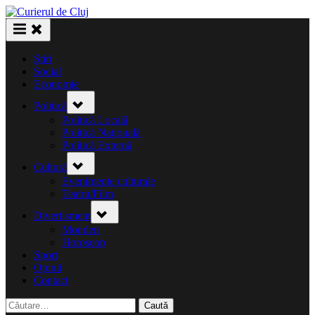
Skip
to
content
Știri
Social
Economie
Toggle
Politică
sub-
menu
Politică Locală
Politică Națională
Politică Externă
Toggle
Cultură
sub-
menu
Evenimente culturale
Teatru/Film
Toggle
Divertisment
sub-
menu
Monden
Horoscop
Sport
Opinii
Contact
Caută