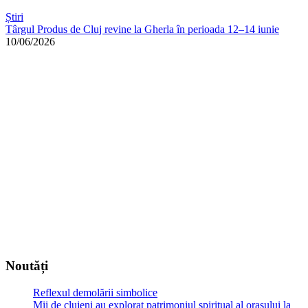
Știri
Târgul Produs de Cluj revine la Gherla în perioada 12–14 iunie
10/06/2026
Noutăți
Reflexul demolării simbolice
Mii de clujeni au explorat patrimoniul spiritual al orașului la