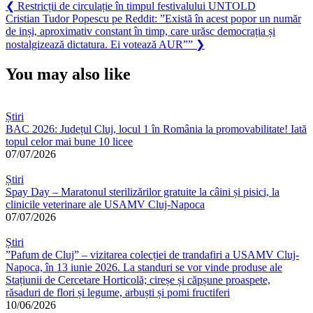
Navigare
Previous
❮
Restricții de circulație în timpul festivalului UNTOLD
Post:
Next
Cristian Tudor Popescu pe Reddit: ”Există în acest popor un număr
în
Post:
de inși, aproximativ constant în timp, care urăsc democrația și
articole
nostalgizează dictatura. Ei votează AUR””
❯
You may also like
Știri
BAC 2026: Județul Cluj, locul 1 în România la promovabilitate! Iată
topul celor mai bune 10 licee
07/07/2026
Știri
Spay Day – Maratonul sterilizărilor gratuite la câini și pisici, la
clinicile veterinare ale USAMV Cluj-Napoca
07/07/2026
Știri
”Pafum de Cluj” – vizitarea colecției de trandafiri a USAMV Cluj-
Napoca, în 13 iunie 2026. La standuri se vor vinde produse ale
Stațiunii de Cercetare Horticolă; cireșe și căpșune proaspete,
răsaduri de flori și legume, arbuști și pomi fructiferi
10/06/2026