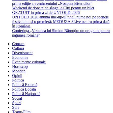
prima ediție a evenimentului „Noaptea Bisericilor”
Weekend de donare de sânge la Cluj pentru un bilet
GRATUIT in prima zi de UNTOLD 2026
UNTOLD 2026 anunță line-up-ul final: nume noi pe scenele
festivalului și o premieră: MEDUZA 3Live pentru prima dată
în România
Conferința „Viziunea lui Simion Bărnuțiu: un program pentru
națiunea română”
Contact
Cultură
Divertisment
Economie
Evenimente culturale
Horoscop
Monden
Opinii
Politică
Politică Externă
Politică Locală
Politică Națională
Social
Sport
Știri
Teatru/Film