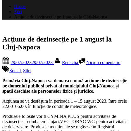
după:
Home
Știri
Acțiune de dezinsecție pe 1 august la Cluj-Napoca
Acțiune de dezinsecție pe 1 august la
Cluj-Napoca
Posted
By
la
29/07/2023
29/07/2023
Redacția
Niciun comentariu
on
Acțiu
de
Social
,
Știri
dezin
pe
Primăria Cluj-Napoca va demara o nouă acțiune de dezinsecție
1
pe domeniul public și privat al municipiului Cluj-Napoca și
augus
spații deschise ale persoanelor fizice și juridice.
la
Acțiunea se va desfășura în perioada 1 – 15 august 2023, între orele
Cluj-
22.00–06.00, în funcție de condițiile meteorologice.
Napo
Produsele folosite vor fi CYMINA PLUS pentru actvitatea de
dezinsecție – combatere țânțari,VECTOBAC WG pentru activitatea
de delarvizare. Produsele menționate se regăsesc în Registrul