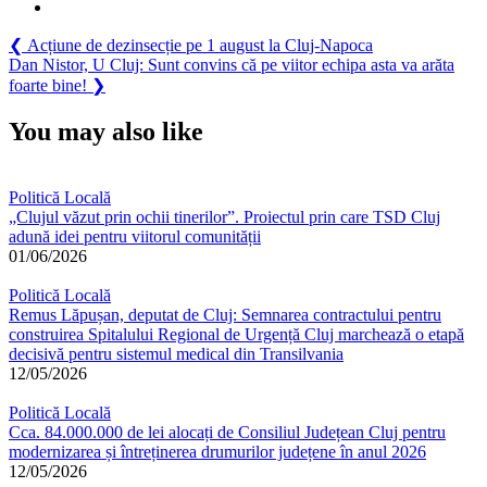
Navigare
Previous
❮
Acțiune de dezinsecție pe 1 august la Cluj-Napoca
Post:
Next
Dan Nistor, U Cluj: Sunt convins că pe viitor echipa asta va arăta
în
Post:
foarte bine!
❯
articole
You may also like
Politică Locală
„Clujul văzut prin ochii tinerilor”. Proiectul prin care TSD Cluj
adună idei pentru viitorul comunității
01/06/2026
Politică Locală
Remus Lăpușan, deputat de Cluj: Semnarea contractului pentru
construirea Spitalului Regional de Urgență Cluj marchează o etapă
decisivă pentru sistemul medical din Transilvania
12/05/2026
Politică Locală
Cca. 84.000.000 de lei alocați de Consiliul Județean Cluj pentru
modernizarea și întreținerea drumurilor județene în anul 2026
12/05/2026