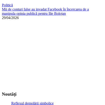
Politică
Mii de conturi false au invadat Facebook în încercarea de a
manipula opinia publică pentru Ilie Bolojan
29/04/2026
Noutăți
Reflexul demolării simbolice