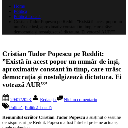
după:
Home
Politică
Politică Locală
Cristian Tudor Popescu pe Reddit: ”Există în acest popor un
număr de inși, aproximativ constant în timp, care urăsc
democrația și nostalgizează dictatura. Ei votează AUR””
Cristian Tudor Popescu pe Reddit:
”Există în acest popor un număr de inși,
aproximativ constant în timp, care urăsc
democrația și nostalgizează dictatura. Ei
votează AUR””
Posted
By
la
29/07/2023
Redacția
Niciun comentariu
on
Cristian
Tudor
Politică
,
Politică Locală
Popescu
pe
Renumitul scriitor Cristian Tudor Popescu
a susținut o sesiune
Reddit:
de răspunsuri pe Reddit. Popescu a fost întrebat pe teme actuale,
”Există
unele polemice.