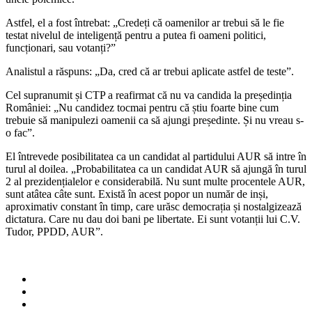
în
Astfel, el a fost întrebat: „Credeți că oamenilor ar trebui să le fie
acest
testat nivelul de inteligență pentru a putea fi oameni politici,
popor
funcționari, sau votanți?”
un
număr
Analistul a răspuns: „Da, cred că ar trebui aplicate astfel de teste”.
de
inși,
Cel supranumit și CTP a reafirmat că nu va candida la președinția
aproximativ
României: „Nu candidez tocmai pentru că știu foarte bine cum
constant
trebuie să manipulezi oamenii ca să ajungi președinte. Și nu vreau s-
în
o fac”.
timp,
care
El întrevede posibilitatea ca un candidat al partidului AUR să intre în
urăsc
turul al doilea. „Probabilitatea ca un candidat AUR să ajungă în turul
democrația
2 al prezidențialelor e considerabilă. Nu sunt multe procentele AUR,
și
sunt atâtea câte sunt. Există în acest popor un număr de inși,
nostalgizează
aproximativ constant în timp, care urăsc democrația și nostalgizează
dictatura.
dictatura. Care nu dau doi bani pe libertate. Ei sunt votanții lui C.V.
Ei
Tudor, PPDD, AUR”.
votează
AUR””