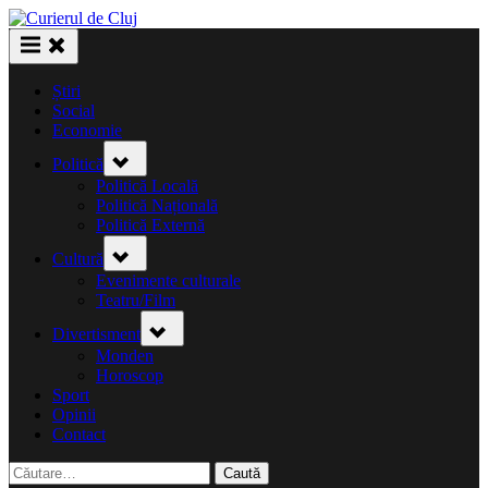
Skip
to
content
Știri
Social
Economie
Toggle
Politică
sub-
menu
Politică Locală
Politică Națională
Politică Externă
Toggle
Cultură
sub-
menu
Evenimente culturale
Teatru/Film
Toggle
Divertisment
sub-
menu
Monden
Horoscop
Sport
Opinii
Contact
Caută