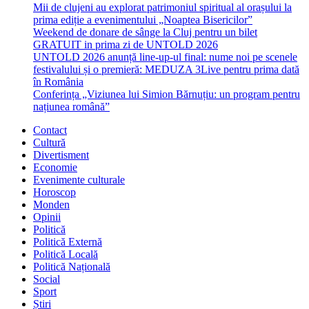
Mii de clujeni au explorat patrimoniul spiritual al orașului la
prima ediție a evenimentului „Noaptea Bisericilor”
Weekend de donare de sânge la Cluj pentru un bilet
GRATUIT in prima zi de UNTOLD 2026
UNTOLD 2026 anunță line-up-ul final: nume noi pe scenele
festivalului și o premieră: MEDUZA 3Live pentru prima dată
în România
Conferința „Viziunea lui Simion Bărnuțiu: un program pentru
națiunea română”
Contact
Cultură
Divertisment
Economie
Evenimente culturale
Horoscop
Monden
Opinii
Politică
Politică Externă
Politică Locală
Politică Națională
Social
Sport
Știri