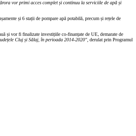
cărora vor primi acces complet și continuu la serviciile de apă și
anșamente și 6 stații de pompare apă potabilă, precum și rețele de
i vor fi finalizate investițiile co-finanțate de UE, demarate de
 județele Cluj și Sălaj, în perioada 2014-2020″,
derulat prin Programul