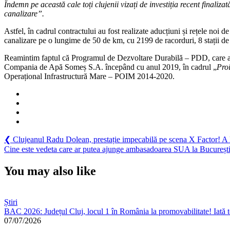
Îndemn pe această cale toți clujenii vizați de investiția recent finaliz
canalizare”.
Astfel, în cadrul contractului au fost realizate aducțiuni și rețele noi
canalizare pe o lungime de 50 de km, cu 2199 de racorduri, 8 stații de
Reamintim faptul că Programul de Dezvoltare Durabilă – PDD, care aco
Compania de Apă Someș S.A. începând cu anul 2019, în cadrul „
Proi
Operațional Infrastructură Mare – POIM 2014-2020.
Navigare
Previous
❮
Clujeanul Radu Dolean, prestație impecabilă pe scena X Factor! A
Post:
Next
Cine este vedeta care ar putea ajunge ambasadoarea SUA la Bucureșt
în
Post:
articole
You may also like
Știri
BAC 2026: Județul Cluj, locul 1 în România la promovabilitate! Iată t
07/07/2026