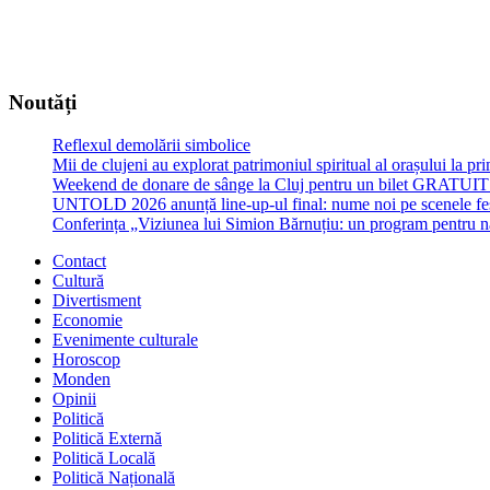
Noutăți
Reflexul demolării simbolice
Mii de clujeni au explorat patrimoniul spiritual al orașului la p
Weekend de donare de sânge la Cluj pentru un bilet GRATU
UNTOLD 2026 anunță line-up-ul final: nume noi pe scenele fe
Conferința „Viziunea lui Simion Bărnuțiu: un program pentru 
Contact
Cultură
Divertisment
Economie
Evenimente culturale
Horoscop
Monden
Opinii
Politică
Politică Externă
Politică Locală
Politică Națională