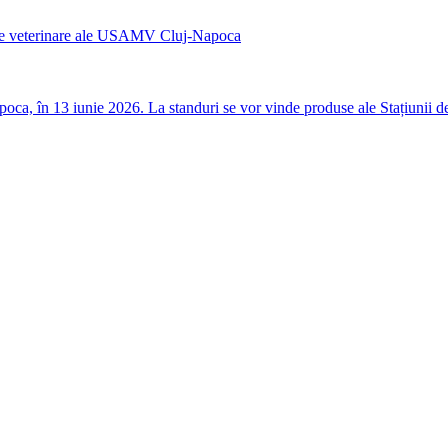
nicile veterinare ale USAMV Cluj-Napoca
a, în 13 iunie 2026. La standuri se vor vinde produse ale Stațiunii de C