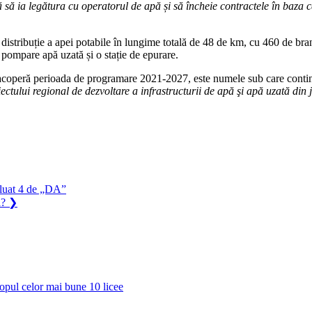
ată să ia legătura cu operatorul de apă și să încheie contractele în baza 
 de distribuție a apei potabile în lungime totală de 48 de km, cu 460 de br
 pompare apă uzată și o stație de epurare.
peră perioada de programare 2021-2027, este numele sub care continuă ș
ectului regional de dezvoltare a infrastructurii de apă şi apă uzată din
 luat 4 de „DA”
i?
❯
opul celor mai bune 10 licee