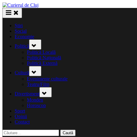
Skip
to
content
Știri
Social
Economie
Toggle
Politică
sub-
menu
Politică Locală
Politică Națională
Politică Externă
Toggle
Cultură
sub-
menu
Evenimente culturale
Teatru/Film
Toggle
Divertisment
sub-
menu
Monden
Horoscop
Sport
Opinii
Contact
Caută