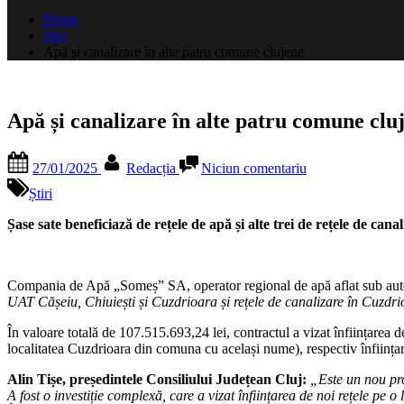
după:
Home
Știri
Apă și canalizare în alte patru comune clujene
Apă și canalizare în alte patru comune clu
Posted
By
la
27/01/2025
Redacția
Niciun comentariu
on
Apă
și
Știri
canalizare
în
Șase sate beneficiază de rețele de apă și alte trei de rețele de can
alte
patru
comune
Compania de Apă „Someș” SA, operator regional de apă aflat sub autorit
clujene
UAT Cășeiu, Chiuiești și Cuzdrioara și rețele de canalizare în Cuzdr
În valoare totală de 107.515.693,24
lei, contractul a vizat înființare
localitatea Cuzdrioara din comuna cu același nume), respectiv înființare
Alin Tișe, președintele Consiliului Județean Cluj:
„Este un nou pro
A fost o investiție complexă, care a vizat înființarea de noi rețele p