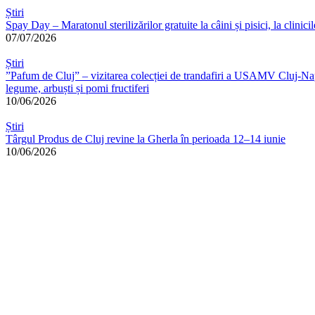
Știri
Spay Day – Maratonul sterilizărilor gratuite la câini și pisici, la cli
07/07/2026
Știri
”Pafum de Cluj” – vizitarea colecției de trandafiri a USAMV Cluj-Napoc
legume, arbuști și pomi fructiferi
10/06/2026
Știri
Târgul Produs de Cluj revine la Gherla în perioada 12–14 iunie
10/06/2026