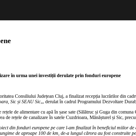
jene
alizare în urma unei investiții derulate prin fonduri europene
atea Consiliului Județean Cluj, a finalizat recepția lucrărilor din cadru
ioara, Sic și SEAU Sic
„, derulat în cadrul Programului Dezvoltare Dur
a de rețele de alimentare cu apă în șase sate (Sălătruc și Guga din comu
a de rețele de canalizare în satele Cuzdrioara, Mănășturel și Sic, precum
iect din fonduri europene pe care l-am finalizat în beneficiul miilor de 
e o lungime de aproape 100 de km, de-a lungul cărora au fost construite 