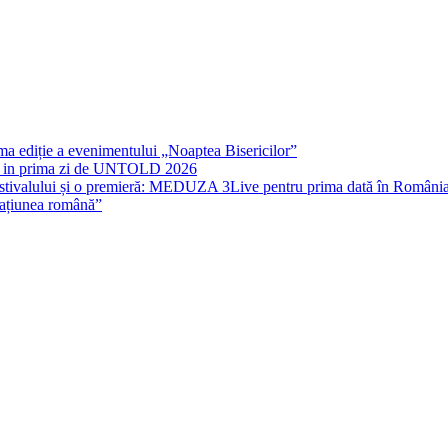
rima ediție a evenimentului „Noaptea Bisericilor”
IT in prima zi de UNTOLD 2026
stivalului și o premieră: MEDUZA 3Live pentru prima dată în Români
națiunea română”