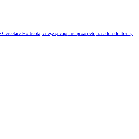
ercetare Horticolă; cireșe și căpșune proaspete, răsaduri de flori și