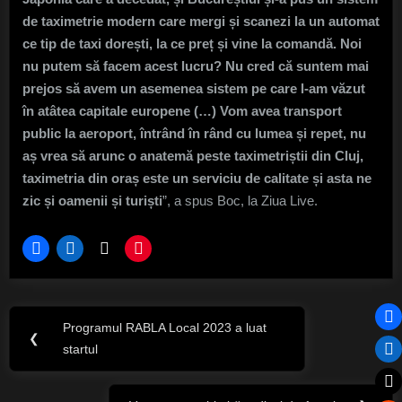
de taximetrie modern care mergi și scanezi la un automat
ce tip de taxi dorești, la ce preț și vine la comandă. Noi
nu putem să facem acest lucru? Nu cred că suntem mai
prejos să avem un asemenea sistem pe care l-am văzut
în atâtea capitale europene (…) Vom avea transport
public la aeroport, întrând în rând cu lumea și repet, nu
aș vrea să arunc o anatemă peste taximetriștii din Cluj,
taximetria din oraș este un serviciu de calitate și asta ne
zic și oamenii și turiști
”, a spus Boc, la Ziua Live.
Navigare
Programul RABLA Local 2023 a luat
Previous
❮
în
startul
Post:
articole