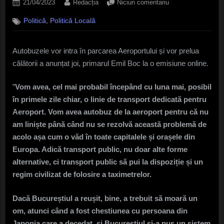
Posted
By
la
21/04/2023
Redacția
Niciun comentariu
on
Autobuzele
,
Politică
Politică Locală
vor
prelua
călători
Autobuzele vor intra în parcarea Aeroportului și vor prelua
din
călătorii a anunțat joi, primarul Emil Boc la o emisiune online.
parcarea
Aeroportului
”
Vom avea, cel mai probabil începând cu luna mai, posibil
în primele zile chiar, o linie de transport dedicată pentru
Aeroport. Vom avea autobuz de la aeroport pentru că nu
am liniște până când nu se rezolvă această problemă de
acolo așa cum o văd în toate capitalele și orașele din
Europa. Adică transport public, nu doar alte forme
alternative, ci transport public să pui la dispoziție și un
regim civilizat de folosire a taximetrelor.
Dacă Bucureștiul a reușit, bine, a trebuit să moară un
om, atunci când a fost chestiunea cu persoana din
Japonia care a decedat, și Bucureștiul și-a pus un sistem