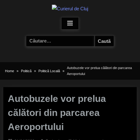
Skip
to
content
Caută
după:
Autobuzele vor prelua călători din parcarea
Home
Politică
Politică Locală
Aeroportului
Autobuzele vor prelua
călători din parcarea
Aeroportului