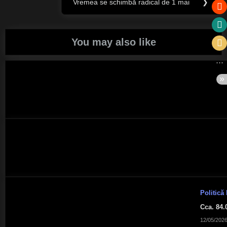
Vremea se schimbă radical de 1 mai
❯
Next
Post:
You may also like
Politică
Cca. 84.
12/05/202