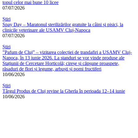
topul celor mai bune 10 licee
07/07/2026
Știri
Spay Day – Maratonul sterilizărilor gratuite la câini și pisici, la
clinicile veterinare ale USAMV Cluj-Napoca
07/07/2026
Știri
”Pafum de Cluj” – vizitarea colecției de trandafiri a USAMV Cluj-
Napoca, în 13 iunie 2026. La standuri se vor vinde produse ale
Stațiunii de Cercetare Horticolă; cireșe și căpșune proaspete,
răsaduri de flori și legume, arbuști și pomi fructiferi
10/06/2026
Știri
Târgul Produs de Cluj revine la Gherla în perioada 12–14 iunie
10/06/2026