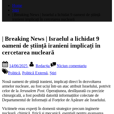
după:
Home
Știri
| Breaking News | Israelul a lichidat 9 oameni de știință
iranieni implicați în cercetarea nucleară
| Breaking News | Israelul a lichidat 9
oameni de știință iranieni implicați în
cercetarea nucleară
Posted
By
la
14/06/2025
Redacția
Niciun comentariu
on
|
Breaking
Politică
,
Politică Externă
,
Știri
News
|
Nouă oameni de știință iranieni, implicați direct în dezvoltarea
Israelul
armelor nucleare, au fost uciși într-un atac atribuit Israelului, potrivit
a
celor de la
Jerusalem Post
. Operațiunea, desfășurată cu precizie
lichidat
chirurgicală, a fost posibilă datorită informațiilor colectate de
9
Departamentul de Informații al Forțelor de Apărare ale Israelului.
oameni
Victimele erau experți în domenii strategice precum inginerie
de
nucleară, chimică, fizică și mecanică, esențiali pentru avansarea
știință