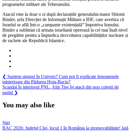
programelor militare ale Teheranului.
iranieni
implicați
Atacul vine la doar o zi după declarațiile generalului-maior Shlomi
în
Binder, șefa Direcției de Informații Militare a IDF, care avertiza că
cercetarea
Israelul se află într-o „campanie existențială” împotriva Iranului.
nucleară
Binder a subliniat că armata israeliană operează la cel mai înalt nivel
de pregătire pentru a împiedica dezvoltarea capabilităților nucleare și
de rachete ale Republicii Islamice.
Navigare
Previous
❮
Suntem singuri în Univers? Cum pot fi explicate fenomenele
Post:
misterioase din Pădurea Hoia‑Baciu?
în
Next
Scandal în interiorul PNL, Alin Tișe își atacă din nou colegii de
articole
Post:
partid
❯
You may also like
Știri
BAC 2026: Județul Cluj, locul 1 în România la promovabilitate! Iată