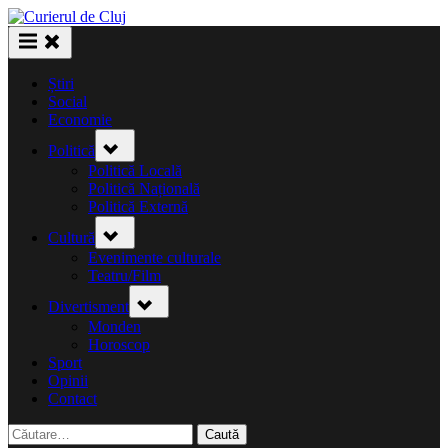
Skip
to
content
Știri
Social
Economie
Toggle
Politică
sub-
menu
Politică Locală
Politică Națională
Politică Externă
Toggle
Cultură
sub-
menu
Evenimente culturale
Teatru/Film
Toggle
Divertisment
sub-
menu
Monden
Horoscop
Sport
Opinii
Contact
Caută