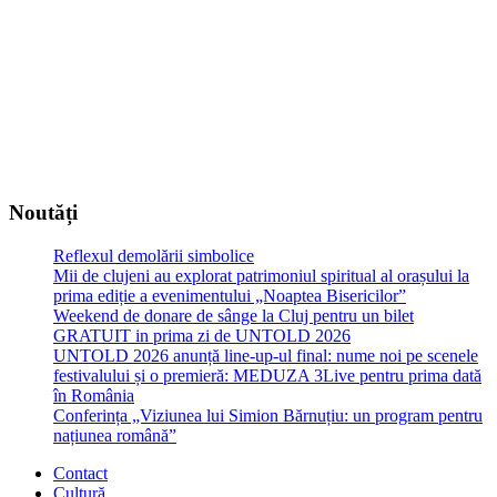
Noutăți
Reflexul demolării simbolice
Mii de clujeni au explorat patrimoniul spiritual al orașului la
prima ediție a evenimentului „Noaptea Bisericilor”
Weekend de donare de sânge la Cluj pentru un bilet
GRATUIT in prima zi de UNTOLD 2026
UNTOLD 2026 anunță line-up-ul final: nume noi pe scenele
festivalului și o premieră: MEDUZA 3Live pentru prima dată
în România
Conferința „Viziunea lui Simion Bărnuțiu: un program pentru
națiunea română”
Contact
Cultură