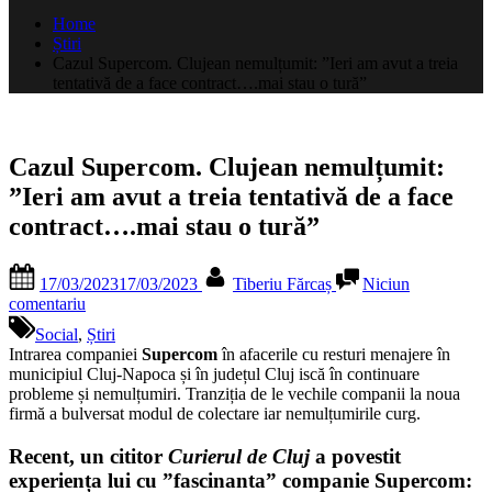
după:
Home
Știri
Cazul Supercom. Clujean nemulțumit: ”Ieri am avut a treia
tentativă de a face contract….mai stau o tură”
Cazul Supercom. Clujean nemulțumit:
”Ieri am avut a treia tentativă de a face
contract….mai stau o tură”
Posted
By
17/03/2023
17/03/2023
Tiberiu Fărcaș
Niciun
on
la
comentariu
Cazul
Social
,
Știri
Supercom.
Intrarea companiei
Supercom
în afacerile cu resturi menajere în
Clujean
municipiul Cluj-Napoca și în județul Cluj iscă în continuare
nemulțumit:
probleme și nemulțumiri. Tranziția de le vechile companii la noua
”Ieri
firmă a bulversat modul de colectare iar nemulțumirile curg.
am
avut
Recent, un cititor
Curierul de Cluj
a povestit
a
experiența lui cu ”fascinanta” companie Supercom:
treia