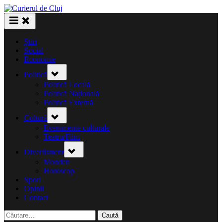
Skip
to
content
Știri
Social
Economie
Toggle
Politică
sub-
menu
Politică Locală
Politică Națională
Politică Externă
Toggle
Cultură
sub-
menu
Evenimente culturale
Teatru/Film
Toggle
Divertisment
sub-
menu
Monden
Horoscop
Sport
Opinii
Contact
Caută