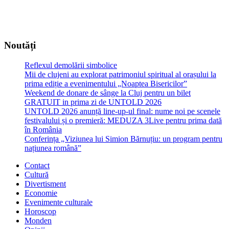
Noutăți
Reflexul demolării simbolice
Mii de clujeni au explorat patrimoniul spiritual al orașului la
prima ediție a evenimentului „Noaptea Bisericilor”
Weekend de donare de sânge la Cluj pentru un bilet
GRATUIT in prima zi de UNTOLD 2026
UNTOLD 2026 anunță line-up-ul final: nume noi pe scenele
festivalului și o premieră: MEDUZA 3Live pentru prima dată
în România
Conferința „Viziunea lui Simion Bărnuțiu: un program pentru
națiunea română”
Contact
Cultură
Divertisment
Economie
Evenimente culturale
Horoscop
Monden