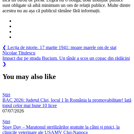
sunt obligate să aibă minimum un om de relații publice. Multe dintre
acestea nu au așa că publicul rămâne fără informații.
Navigare
Previous
❮
Lecția de istorie. 17 martie 1941: moare marele om de stat
Post:
Nicolae Titulescu
în
Next
Impact dur pe strada Bucium. Un tânăr a scos un copac din rădăcini
articole
Post:
❯
You may also like
Știri
BAC 2026: Județul Cluj, locul 1 în România la promovabilitate! Iată
topul celor mai bune 10 licee
07/07/2026
Știri
Spay Day – Maratonul sterilizărilor gratuite la câini și pisici, la
clinicile veterinare ale USAMV Cluj-Napoca