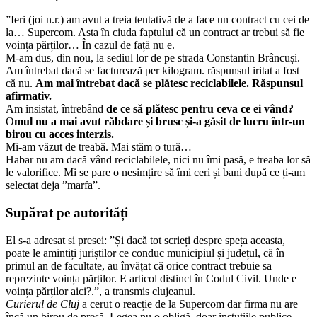
tentativă
de
”Ieri (joi n.r.) am avut a treia tentativă de a face un contract cu cei de
a
la… Supercom. Asta în ciuda faptului că un contract ar trebui să fie
face
voința părților… În cazul de față nu e.
contract….mai
M-am dus, din nou, la sediul lor de pe strada Constantin Brâncuși.
stau
Am întrebat dacă se facturează per kilogram. răspunsul iritat a fost
o
că nu.
Am mai întrebat dacă se plătesc reciclabilele. Răspunsul
tură”
afirmativ.
Am insistat, întrebând
de ce să plătesc pentru ceva ce ei vând?
O
mul nu a mai avut răbdare și brusc și-a găsit de lucru într-un
birou cu acces interzis.
Mi-am văzut de treabă. Mai stăm o tură…
Habar nu am dacă vând reciclabilele, nici nu îmi pasă, e treaba lor să
le valorifice. Mi se pare o nesimțire să îmi ceri și bani după ce ți-am
selectat deja ”marfa”.
Supărat pe autorități
El s-a adresat si presei: ”Și dacă tot scrieți despre speța aceasta,
poate le amintiți juriștilor ce conduc municipiul și județul, că în
primul an de facultate, au învățat că orice contract trebuie sa
reprezinte voința părților. E articol distinct în Codul Civil. Unde e
voința părților aici?.”, a transmis clujeanul.
Curierul de Cluj
a cerut o reacție de la Supercom dar firma nu are
încă un birou de presă. Legea nu o obligă, doar instuțiile publice