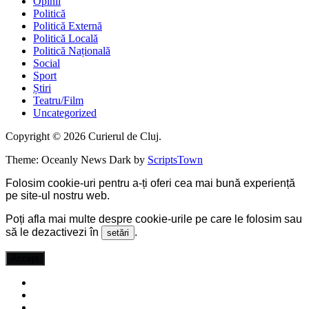
Opinii
Politică
Politică Externă
Politică Locală
Politică Națională
Social
Sport
Știri
Teatru/Film
Uncategorized
Copyright © 2026 Curierul de Cluj.
Theme: Oceanly News Dark by
ScriptsTown
Folosim cookie-uri pentru a-ți oferi cea mai bună experiență
pe site-ul nostru web.
Poți afla mai multe despre cookie-urile pe care le folosim sau
să le dezactivezi în
.
setări
Accept