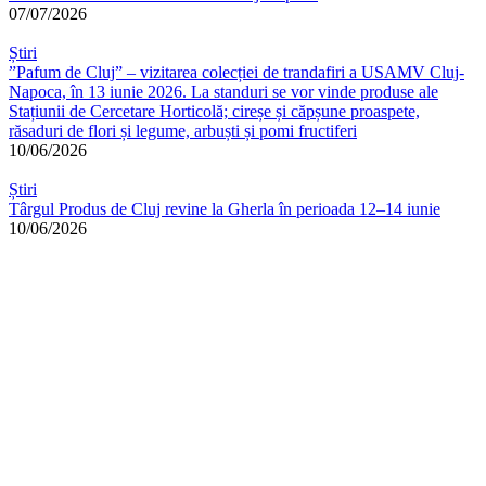
07/07/2026
Știri
”Pafum de Cluj” – vizitarea colecției de trandafiri a USAMV Cluj-
Napoca, în 13 iunie 2026. La standuri se vor vinde produse ale
Stațiunii de Cercetare Horticolă; cireșe și căpșune proaspete,
răsaduri de flori și legume, arbuști și pomi fructiferi
10/06/2026
Știri
Târgul Produs de Cluj revine la Gherla în perioada 12–14 iunie
10/06/2026