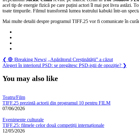
acel tip de energie fizică pe care puțini actori îl mai pot livra astăzi. T
toate timpurile. Filmul transformă lumea teatrului kabuki într-un specta
Mai multe detalii despre programul TIFF.25 vor fi comunicate în curân
Navigare
Previous
❮
🔴 |Breaking News| ,,Apărătorul Creștinătății” a căzut
Post:
Next
Alegeri în interiorul PSD: se pregătesc PSD-iștii de opoziție?
❯
în
Post:
articole
You may also like
Teatru/Film
TIFF.25 prezintă actorii din programul 10 pentru FILM
07/06/2026
Evenimente culturale
TIFF.25: filmele celor două competiții internaționale
12/05/2026