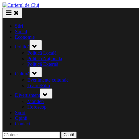
Skip
to
content
Știri
Social
Economie
Toggle
Politică
sub-
menu
Politică Locală
Politică Națională
Politică Externă
Toggle
Cultură
sub-
menu
Evenimente culturale
Teatru/Film
Toggle
Divertisment
sub-
menu
Monden
Horoscop
Sport
Opinii
Contact
Caută