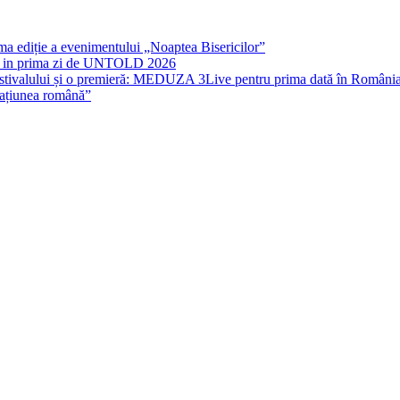
rima ediție a evenimentului „Noaptea Bisericilor”
IT in prima zi de UNTOLD 2026
stivalului și o premieră: MEDUZA 3Live pentru prima dată în Români
națiunea română”