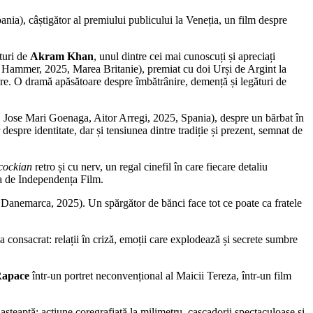
a), câștigător al premiului publicului la Veneția, un film despre
ături de
Akram Khan
, unul dintre cei mai cunoscuți și apreciați
 Hammer, 2025, Marea Britanie), premiat cu doi Urși de Argint la
e. O dramă apăsătoare despre îmbătrânire, demență și legături de
. Jose Mari Goenaga, Aitor Arregi, 2025, Spania), despre un bărbat în
spre identitate, dar și tensiunea dintre tradiție și prezent, semnat de
cockian
retro și cu nerv, un regal cinefil în care fiecare detaliu
nia de Independența Film.
Danemarca, 2025). Un spărgător de bănci face tot ce poate ca fratele
a consacrat: relații în criză, emoții care explodează și secrete sumbre
Rapace
într-un portret neconvențional al Maicii Tereza, într-un film
eaptă: acțiune coregrafiată la milimetru, cascadorii spectaculoase și