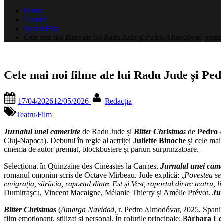
după:
Home
Cultură
Teatru/Film
Cele mai noi filme ale lui Radu Jude și Pedro Almodóvar, printre
Cele mai noi filme ale lui Radu Jude și Pe
Posted
By
17/04/2026
12/05/2026
Redacția
on
Teatru/Film
Jurnalul unei cameriste
de
Radu Jude și
Bitter Christmas
de
Pedro
Cluj-Napoca). Debutul în regie al actriței
Juliette Binoche
și cele mai
cinema de autor premiat, blockbustere și pariuri surprinzătoare.
Selecționat în Quinzaine des Cinéastes la Cannes,
Jurnalul unei cam
romanul omonim scris de Octave Mirbeau. Jude explică: „
Povestea se
emigrația, sărăcia, raportul dintre Est și Vest, raportul dintre teatru,
Dumitraşcu, Vincent Macaigne, Mélanie Thierry și Amélie Prévot.
Ju
Bitter Christmas
(
Amarga Navidad
, r. Pedro Almodóvar, 2025, Spania
film emoționant, stilizat și personal. În rolurile principale:
Bárbara Le