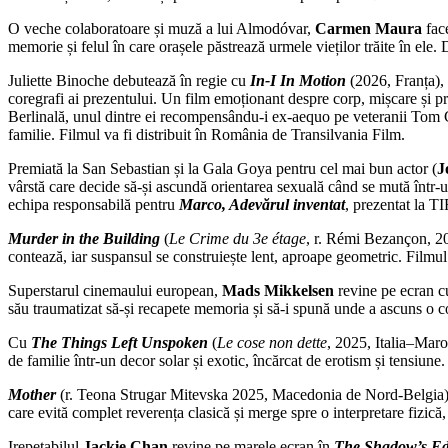
O veche colaboratoare și muză a lui Almodóvar,
Carmen Maura
face
memorie și felul în care orașele păstrează urmele vieților trăite în el
Juliette Binoche debutează în regie cu
In-I In Motion
(2026, Franța),
coregrafi ai prezentului. Un film emoționant despre corp, mișcare și pr
Berlinală, unul dintre ei recompensându-i ex-aequo pe veteranii Tom 
familie. Filmul va fi distribuit în România de Transilvania Film.
Premiată la San Sebastian și la Gala Goya pentru cel mai bun actor (
J
vârstă care decide să-și ascundă orientarea sexuală când se mută într-u
echipa responsabilă pentru
Marco, Adevărul inventat
, prezentat la TI
Murder in the Building
(
Le Crime du 3e étage
, r. Rémi Bezançon, 2
contează, iar suspansul se construiește lent, aproape geometric. Filmul
Superstarul cinemaului european,
Mads Mikkelsen
revine pe ecran c
său traumatizat să-și recapete memoria și să-i spună unde a ascuns o c
Cu
The
Things Left Unspoken
(
Le cose non dette
, 2025, Italia–Mar
de familie într-un decor solar și exotic, încărcat de erotism și tensiune.
Mother
(r. Teona Strugar Mitevska 2025, Macedonia de Nord-Belgia) vi
care evită complet reverența clasică și merge spre o interpretare fizică
Irepetabilul
Jackie Chan
revine pe marele ecran în
The Shadow’s E