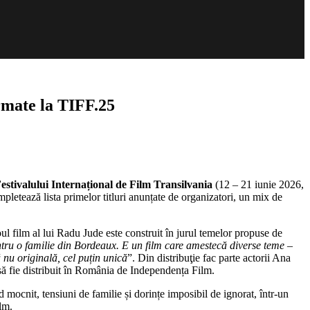
irmate la TIFF.25
estivalului Internațional de Film Transilvania
(12 – 21 iunie 2026,
pletează lista primelor titluri anunțate de organizatori, un mix de
l film al lui Radu Jude este construit în jurul temelor propuse de
tru o familie din Bordeaux. E un film care amestecă diverse teme –
ă nu originală, cel puțin unică
”. Din distribuţie fac parte actorii Ana
ă fie distribuit în România de Independența Film.
ard mocnit, tensiuni de familie și dorințe imposibil de ignorat, într-un
lm.