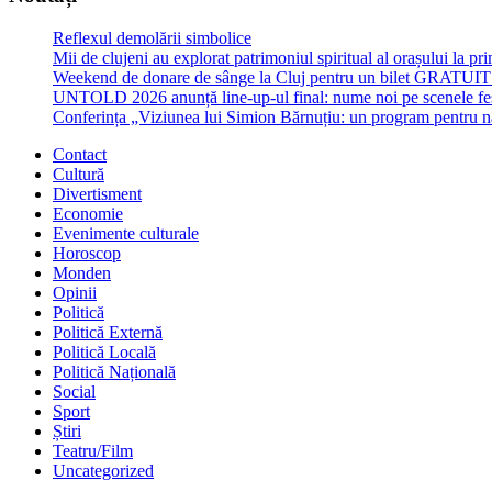
Reflexul demolării simbolice
Mii de clujeni au explorat patrimoniul spiritual al orașului la p
Weekend de donare de sânge la Cluj pentru un bilet GRATU
UNTOLD 2026 anunță line-up-ul final: nume noi pe scenele fe
Conferința „Viziunea lui Simion Bărnuțiu: un program pentru 
Contact
Cultură
Divertisment
Economie
Evenimente culturale
Horoscop
Monden
Opinii
Politică
Politică Externă
Politică Locală
Politică Națională
Social
Sport
Știri
Teatru/Film
Uncategorized