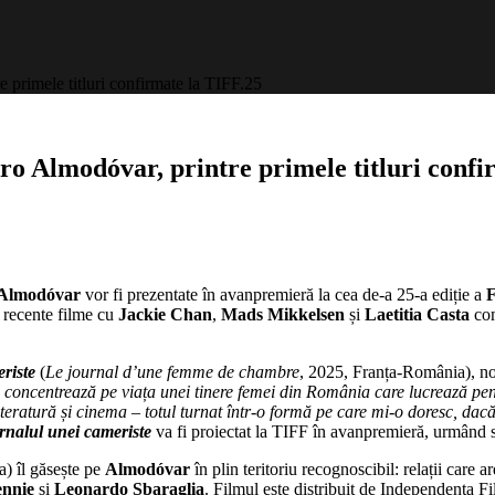
 primele titluri confirmate la TIFF.25
dro Almodóvar, printre primele titluri conf
 Almodóvar
vor fi prezentate în avanpremieră la cea de-a 25-a ediție a
F
 recente filme cu
Jackie Chan
,
Mads Mikkelsen
și
Laetitia Casta
com
eriste
(
Le journal d’une femme de chambre
, 2025, Franța-România), nou
 concentrează pe viața unei tinere femei din România care lucrează pen
 literatură și cinema – totul turnat într-o formă pe care mi-o doresc, dac
rnalul unei cameriste
va fi proiectat la TIFF în avanpremieră, urmând s
) îl găsește pe
Almodóvar
în plin teritoriu recognoscibil: relații care 
nnie
și
Leonardo Sbaraglia
. Filmul este distribuit de Independența Fi