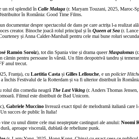
 un rol splendid în
Calle Malaga
(r. Maryam Touzani, 2025, Maroc-Spani
e. Distribuitor în România: Good Time Films.
 un documentar despre spectacolul de dans pe care actrița l-a realizat al
oces creator. Binoche joacă rolul principal și în
Queen at Sea
(r. Lance
Courteney și Anna Calder-Marshall pentru cele mai bune roluri secundar
osé Ramón Soroiz
), tot din Spania vine și drama queer
Maspalomas
(r
n cămin pentru persoane în vârstă. Un film deopotrivă tandru și temerar de
FF anul trecut.
025, Franța), cu
Laetitia Casta
și
Gilles Lellouche
, e un
policier
Hitch
 a închis Festivalul de la Rotterdam și va fi ulterior distribuit în Româ
u rolul din comedia neagră
The Last Viking
(r. Anders Thomas Jensen, 
omoară. Filmul este distribuit de Bad Unicorn.
oc),
Gabriele Muccino
livrează exact tipul de melodramă italiană care l-
 Un succes de public în Italia!
ne cu unul dintre cele mai neașteptate castinguri ale anului:
Noomi 
, dură, aproape viscerală, dublată de rebeliune punk.
dge
(r. Larry Yang, 2025, Hong Kong–China) cu exact ceea ce publicul așt