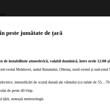
țară
în peste jumătate de țară
e instabilitate atmosferică, valabil duminică, între orele 12:00 și
rd-vestul Moldovei, sudul Banatului, Oltenia, nord-vestul și sud-estul M
lectrice, intensificări de scurtă durată ale vântului (cu rafale de 55…70 k
zolat de peste 40 l/mp.
tul țării, notează meteorologii.