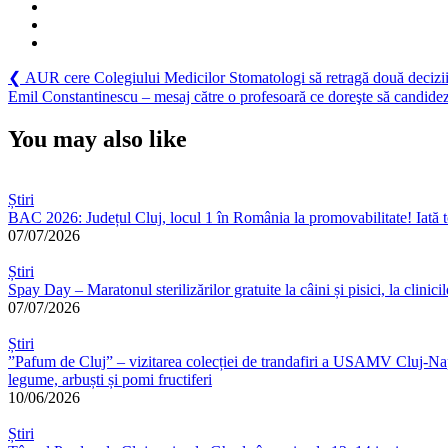
Navigare
Previous
❮
AUR cere Colegiului Medicilor Stomatologi să retragă două decizii pu
Post:
Next
Emil Constantinescu – mesaj către o profesoară ce doreşte să candideze 
în
Post:
articole
You may also like
Știri
BAC 2026: Județul Cluj, locul 1 în România la promovabilitate! Iată t
07/07/2026
Știri
Spay Day – Maratonul sterilizărilor gratuite la câini și pisici, la cli
07/07/2026
Știri
”Pafum de Cluj” – vizitarea colecției de trandafiri a USAMV Cluj-Napoc
legume, arbuști și pomi fructiferi
10/06/2026
Știri