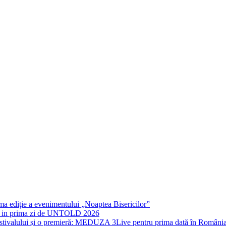
rima ediție a evenimentului „Noaptea Bisericilor”
IT in prima zi de UNTOLD 2026
stivalului și o premieră: MEDUZA 3Live pentru prima dată în Români