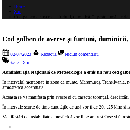
după:
Home
Știri
Cod galben de averse și furtuni, duminică, în peste jumătate de 
Cod galben de averse și furtuni, duminică, 
Posted
By
la
02/07/2023
Redacția
Niciun comentariu
on
Cod
galben
Social
,
Știri
de
averse
Administrația Națională de Meteorologie a emis un nou cod galben d
și
În intervalul menționat, în zona de munte, Maramureș, Transilvania, no
furtuni,
atmosferică accentuată.
duminică,
în
Aceasta se va manifesta prin averse și cu caracter torențial, descărcări e
peste
jumătate
În intervale scurte de timp cantitățile de apă vor fi de 20…25 l/mp și i
de
țară
Manifestări de instabilitate atmosferică vor fi pe arii restrânse și în res