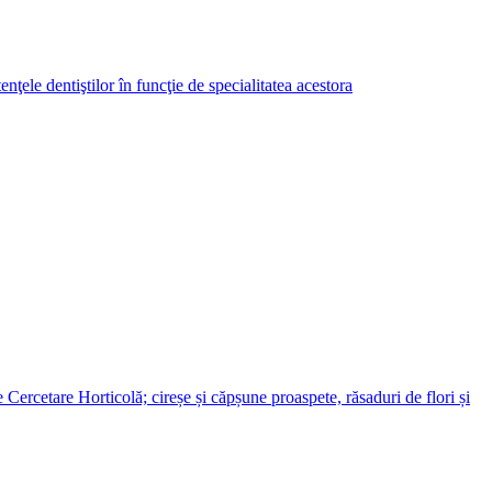
ele dentiştilor în funcţie de specialitatea acestora
ercetare Horticolă; cireșe și căpșune proaspete, răsaduri de flori și