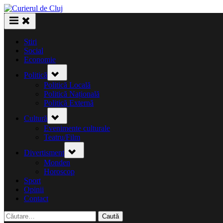
Skip
to
content
Știri
Social
Economie
Toggle
Politică
sub-
menu
Politică Locală
Politică Națională
Politică Externă
Toggle
Cultură
sub-
menu
Evenimente culturale
Teatru/Film
Toggle
Divertisment
sub-
menu
Monden
Horoscop
Sport
Opinii
Contact
Caută