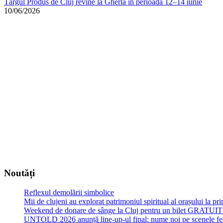
Târgul Produs de Cluj revine la Gherla în perioada 12–14 iunie
10/06/2026
Noutăți
Reflexul demolării simbolice
Mii de clujeni au explorat patrimoniul spiritual al orașului la p
Weekend de donare de sânge la Cluj pentru un bilet GRATU
UNTOLD 2026 anunță line-up-ul final: nume noi pe scenele fe