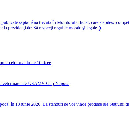
blicate săptămâna trecută în Monitorul Oficial, care stabilesc competenţ
la prezidenţiale: Să respecţi regulile morale şi legale
❯
opul celor mai bune 10 licee
nicile veterinare ale USAMV Cluj-Napoca
a, în 13 iunie 2026. La standuri se vor vinde produse ale Stațiunii de C