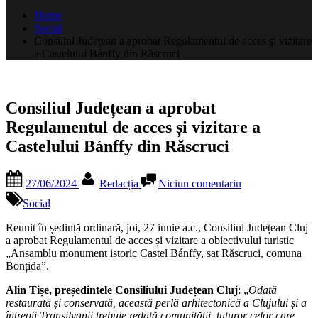
după:
Home
Social
Consiliul Județean a aprobat Regulamentul de acces și vizitare
a Castelului Bánffy din Răscruci
Consiliul Județean a aprobat
Regulamentul de acces și vizitare a
Castelului Bánffy din Răscruci
Posted
By
la
27/06/2024
Redacția
Niciun comentariu
on
Consiliul
Județean
Social
a
aprobat
Reunit în ședință ordinară, joi, 27 iunie a.c., Consiliul Județean Cluj
Regulamentul
a aprobat Regulamentul de acces și vizitare a obiectivului turistic
de
„Ansamblu monument istoric Castel Bánffy, sat Răscruci, comuna
acces
Bonțida”.
și
Alin Tișe, președintele Consiliului Județean Cluj
: „
Odată
vizitare
restaurată și conservată, această perlă arhitectonică a Clujului și a
a
întregii Transilvanii trebuie redată comunității, tuturor celor care
Castelului