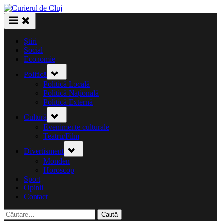
Skip
to
content
Știri
Social
Economie
Toggle
Politică
sub-
menu
Politică Locală
Politică Națională
Politică Externă
Toggle
Cultură
sub-
menu
Evenimente culturale
Teatru/Film
Toggle
Divertisment
sub-
menu
Monden
Horoscop
Sport
Opinii
Contact
Caută