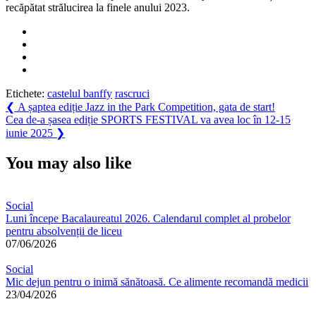
recăpătat strălucirea la finele anului 2023.
Etichete:
castelul banffy
rascruci
Navigare
Previous
❮
A șaptea ediție Jazz in the Park Competition, gata de start!
Post:
Next
Cea de-a șasea ediție SPORTS FESTIVAL va avea loc în 12-15
în
Post:
iunie 2025
❯
articole
You may also like
Social
Luni începe Bacalaureatul 2026. Calendarul complet al probelor
pentru absolvenții de liceu
07/06/2026
Social
Mic dejun pentru o inimă sănătoasă. Ce alimente recomandă medicii
23/04/2026