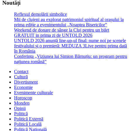
Noutăți
Reflexul demolării simbolice
Mii de clujeni au explorat patrimoniul spiritual al orașului la
prima ediție a evenimentului „Noaptea Bisericilor”
Weekend de donare de sânge la Cluj pentru un bilet
GRATUIT in prima zi de UNTOLD 2026
UNTOLD 2026 anunță line-up-ul final: nume noi pe scenele
festivalului și o premieră: MEDUZA 3Live pentru prima dată
în România
Conferința „Viziunea lui Simion Bărnuțiu: un program pentru
națiunea română”
Contact
Cultură
Divertisment
Economie
Evenimente culturale
Horoscop
Monden
Opinii
Politică
Politică Externă
Politică Locală
Politică Națională