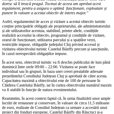
doresc să îi treacă pragul. Tocmai de aceea am aprobat acest
Bánffy
regulament, pentru a asigura o optimă funcționare, exploatare și
din
punere în valoare a acestui obiectiv de interes major.”
Răscruci
Astfel, regulamentul de acces și vizitare a acestui obiectiv turistic
conține principalele obligații ale proprietarului, ale administratorului
și ale utilizatorilor acestuia, stabilind, printre altele, condițiile
realizării accesului la obiectiv, programul și condițiile de vizitare,
orarul de funcționare, utilizarea parcului și a spațiilor verzi,
restricțiile impuse, obligațiile județului Cluj privind accesul și
vizitarea obiectivului turistic Castelul Bánffy precum și sancțiunile,
în cazul nerespectării obligațiilor impuse.
În acest sens, obiectivul turistic va fi deschis publicului de luni până
duminică între orele 09:00 – 22:00. Vizitarea se poate face
individual sau în grupuri, în baza unei cereri prealabile adresate
președintelui Consiliului Județean Cluj și aprobată de către acesta.
Capacitatea maximă a obiectivului este de 100 de persoane în
Clădirea Castelului Bánffy, iar în curtea obiectivului numărul maxim
va fi stabilit în funcție de natura evenimentului.
Reamintim, în acest context faptul că, în urma finalizării unor ample
lucrări de restaurare și conservare, în valoare de circa 11,5 milioane
de euro, realizate de Consiliul Județean ca urmare a accesării unui
proiect din fonduri europene, Castelul Bánffy din Răscruci și-a