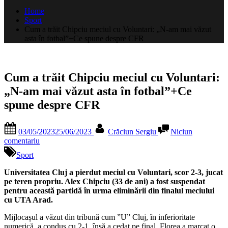
după:
Home
Sport
Cum a trăit Chipciu meciul cu Voluntari: „N-am mai văzut
asta în fotbal”+Ce spune despre CFR
Cum a trăit Chipciu meciul cu Voluntari:
„N-am mai văzut asta în fotbal”+Ce
spune despre CFR
Posted
By
03/05/2023
25/06/2023
Crăciun Sergiu
Niciun
on
la
comentariu
Cum
Sport
a
trăit
Universitatea Cluj a pierdut meciul cu Voluntari, scor 2-3, jucat
Chipciu
pe teren propriu. Alex Chipciu (33 de ani) a fost suspendat
meciul
pentru această partidă în urma eliminării din finalul meciului
cu
cu UTA Arad.
Voluntari:
„N-
Mijlocașul a văzut din tribună cum ”U” Cluj, în inferioritate
am
numerică, a condus cu 2-1, însă a cedat pe final. Florea a marcat o