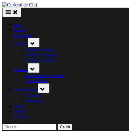
Skip
to
content
Știri
Social
Economie
Toggle
Politică
sub-
menu
Politică Locală
Politică Națională
Politică Externă
Toggle
Cultură
sub-
menu
Evenimente culturale
Teatru/Film
Toggle
Divertisment
sub-
menu
Monden
Horoscop
Sport
Opinii
Contact
Caută