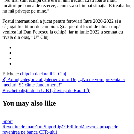
„Nu mai sunt echipa care era în anii trecuți. Erau foarte mulți
jucători pe banca de rezerve, acum s-a schimbat situația. E treaba lor,
nu mă privește pe mine.”
Fostul internațional a jucat pentru feroviari între 2020-2022 și a
câștigat trei titluri de campion. Și-a pierdut locul de titular după
venirea lui Dan Petrescu la echipă, iar în iunie 2022 a semnat cu
rivala din oraș, ”U” Cluj.
Etichete:
chipciu
declaratii
U Cluj
Navigare
Previous
❮
Anunț categoric al galeriei Unirii Dej: „Nu ne vom prezenta la
Post:
meciuri. Să cânte Jandarmeria!”
în
Next
Baschetbaliștii de la U BT, învinși de Rapid
❯
articole
Post:
You may also like
Sport
Revenire de marcă în SuperLigă? Edi Iordănescu, aproape de
revenirea pe banca CFR-ului