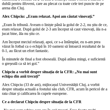
mai
dublă pentru ilfoveni, care au plecat cu toate cele trei puncte de pe
văzut
arena din Cluj.
asta
în
Alex Chipciu: „Eram relaxat. Apoi am căutat vinovați.”
fotbal”+Ce
spune
„Eram în tribună. Aveam o liniște până la golul de 2-2, nu știu de ce,
despre
eram relaxat. După golul de 2-3 am început să caut vinovați, ăla n-a
CFR
jucat bine, ăla nu știu ce.
Am început meciul relaxați, apoi, ce s-a întâmplat, eu n-am prea
văzut în fotbal ca o echipă în 10 oameni să întoarcă rezultatul de la
0-1, au făcut un efort fantastic.
În minutele de final a fost oboseală. După atâtea mingi, e suficientă
o greșeală ca să iei gol.”
Chipciu a vorbit despre situația de la CFR: „Nu mai sunt
echipa din anii trecuți”
Alex Chipciu (33 de ani), mijlocașul Universității Cluj, a vorbit
despre situația actuală a fostului său club, CFR, acum în pericol de a
rata chiar și calificarea în cupele europene.
Ce a declarat Chipciu despre situația de la CFR