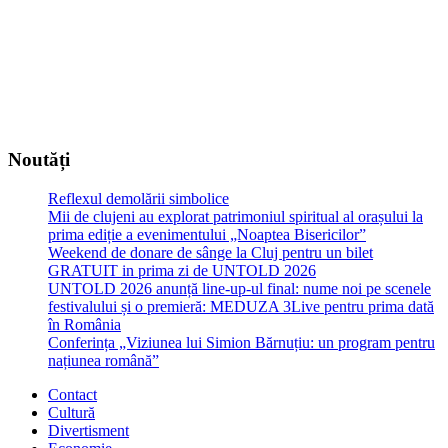
Noutăți
Reflexul demolării simbolice
Mii de clujeni au explorat patrimoniul spiritual al orașului la
prima ediție a evenimentului „Noaptea Bisericilor”
Weekend de donare de sânge la Cluj pentru un bilet
GRATUIT in prima zi de UNTOLD 2026
UNTOLD 2026 anunță line-up-ul final: nume noi pe scenele
festivalului și o premieră: MEDUZA 3Live pentru prima dată
în România
Conferința „Viziunea lui Simion Bărnuțiu: un program pentru
națiunea română”
Contact
Cultură
Divertisment