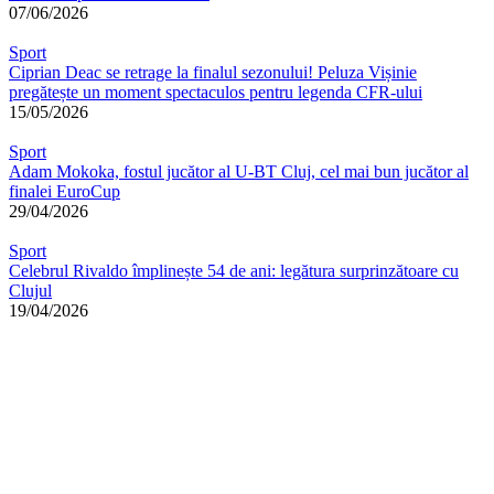
07/06/2026
Sport
Ciprian Deac se retrage la finalul sezonului! Peluza Vișinie
pregătește un moment spectaculos pentru legenda CFR-ului
15/05/2026
Sport
Adam Mokoka, fostul jucător al U-BT Cluj, cel mai bun jucător al
finalei EuroCup
29/04/2026
Sport
Celebrul Rivaldo împlinește 54 de ani: legătura surprinzătoare cu
Clujul
19/04/2026