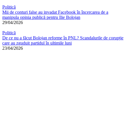
Politică
Mii de conturi false au invadat Facebook în încercarea de a
manipula opinia publică pentru Ilie Bolojan
29/04/2026
Politică
De ce nu a făcut Bolojan reforme în PNL? Scandalurile de corupție
care au zguduit partidul în ultimile luni
23/04/2026