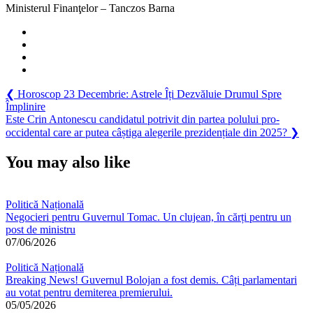
Ministerul Finanţelor – Tanczos Barna
Navigare
Previous
❮
Horoscop 23 Decembrie: Astrele Îți Dezvăluie Drumul Spre
Post:
Împlinire
în
Next
Este Crin Antonescu candidatul potrivit din partea polului pro-
articole
Post:
occidental care ar putea câștiga alegerile prezidențiale din 2025?
❯
You may also like
Politică Națională
Negocieri pentru Guvernul Tomac. Un clujean, în cărți pentru un
post de ministru
07/06/2026
Politică Națională
Breaking News! Guvernul Bolojan a fost demis. Câți parlamentari
au votat pentru demiterea premierului.
05/05/2026