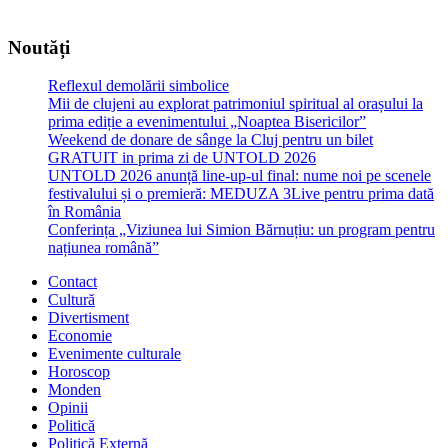
Noutăți
Reflexul demolării simbolice
Mii de clujeni au explorat patrimoniul spiritual al orașului la
prima ediție a evenimentului „Noaptea Bisericilor”
Weekend de donare de sânge la Cluj pentru un bilet
GRATUIT in prima zi de UNTOLD 2026
UNTOLD 2026 anunță line-up-ul final: nume noi pe scenele
festivalului și o premieră: MEDUZA 3Live pentru prima dată
în România
Conferința „Viziunea lui Simion Bărnuțiu: un program pentru
națiunea română”
Contact
Cultură
Divertisment
Economie
Evenimente culturale
Horoscop
Monden
Opinii
Politică
Politică Externă