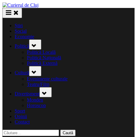
Skip
to
content
Știri
Social
Economie
Toggle
Politică
sub-
menu
Politică Locală
Politică Națională
Politică Externă
Toggle
Cultură
sub-
menu
Evenimente culturale
Teatru/Film
Toggle
Divertisment
sub-
menu
Monden
Horoscop
Sport
Opinii
Contact
Caută