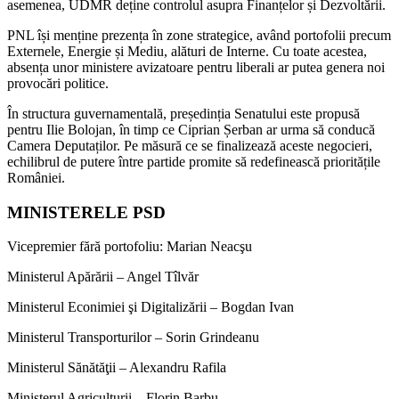
asemenea, UDMR deține controlul asupra Finanțelor și Dezvoltării.
PNL își menține prezența în zone strategice, având portofolii precum
Externele, Energie și Mediu, alături de Interne. Cu toate acestea,
absența unor ministere avizatoare pentru liberali ar putea genera noi
provocări politice.
În structura guvernamentală, președinția Senatului este propusă
pentru Ilie Bolojan, în timp ce Ciprian Șerban ar urma să conducă
Camera Deputaților. Pe măsură ce se finalizează aceste negocieri,
echilibrul de putere între partide promite să redefinească prioritățile
României.
MINISTERELE PSD
Vicepremier fără portofoliu: Marian Neacşu
Ministerul Apărării – Angel Tîlvăr
Ministerul Econimiei şi Digitalizării – Bogdan Ivan
Ministerul Transporturilor – Sorin Grindeanu
Ministerul Sănătăţii – Alexandru Rafila
Ministerul Agriculturii – Florin Barbu