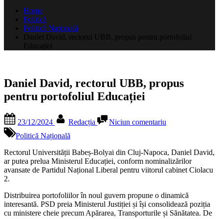
după:
Home
Politică
Politică Națională
Daniel David, rectorul UBB, propus pentru portofoliul
Educației
Daniel David, rectorul UBB, propus
pentru portofoliul Educației
Posted
By
la
23/12/2024
Redacția
Niciun comentariu
on
Daniel
David,
Politică Națională
rectorul
UBB,
Rectorul Universității Babeș-Bolyai din Cluj-Napoca, Daniel David,
propus
ar putea prelua Ministerul Educației, conform nominalizărilor
pentru
avansate de Partidul Național Liberal pentru viitorul cabinet Ciolacu
portofoliul
2.
Educației
Distribuirea portofoliilor în noul guvern propune o dinamică
interesantă. PSD preia Ministerul Justiției și își consolidează poziția
cu ministere cheie precum Apărarea, Transporturile și Sănătatea. De