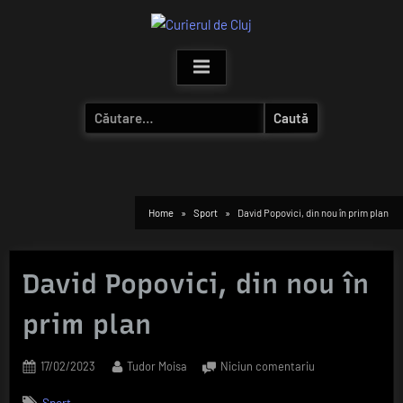
Skip
to
content
Caută
după:
Home
Sport
David Popovici, din nou în prim plan
David Popovici, din nou în
prim plan
Posted
By
la
17/02/2023
Tudor Moisa
Niciun comentariu
on
David
Sport
Popovici,