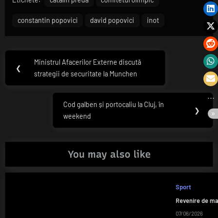
constantin popovici
david popovici
inot
Navigare
Ministrul Afacerilor Externe discută
Previous
❮
în
strategii de securitate la Munchen
Post:
articole
Cod galben și portocaliu la Cluj, în
Next
❯
weekend
Post:
You may also like
Sport
Revenire de ma
07/06/2026