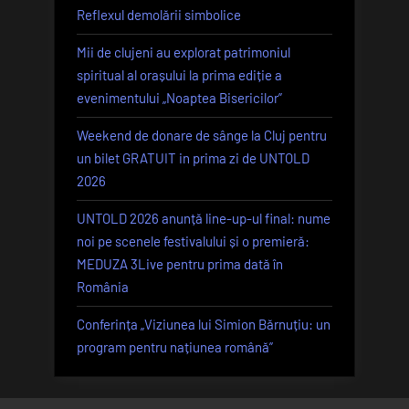
Reflexul demolării simbolice
Mii de clujeni au explorat patrimoniul
spiritual al orașului la prima ediție a
evenimentului „Noaptea Bisericilor”
Weekend de donare de sânge la Cluj pentru
un bilet GRATUIT in prima zi de UNTOLD
2026
UNTOLD 2026 anunță line-up-ul final: nume
noi pe scenele festivalului și o premieră:
MEDUZA 3Live pentru prima dată în
România
Conferința „Viziunea lui Simion Bărnuțiu: un
program pentru națiunea română”