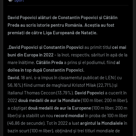
din
nou
David Popovici alături de Constantin Popovici și Cătălin
în
Preda au scris istorie pentru România. Aceștia au fost
prim
plan
premiați de către Liga Europeană de Natație.
„
David Popovici și Constantin Popovici
au primit titlul
cei mai
buni din Europa în 2022
– la înot, respectiv, sărituri în apă de la
mare înălțime.
Cătălin Preda
a prins și el podiumul, fiind
al
doilea în top după Constantin Popovici.
David
, 18 ani, s-a impus în clasamentul publicat de LEN ( cu
56,16%) fiind urmat de maghiarul Kristof Milak (22,71%) și
italianul Thomas Ceccon (13,79%).
David Popovici
a cucerit în
2022
două medalii de aur la Mondiale
(100 m liber, 200 m liber),
a câştigat
două medalii de aur la Europene
(100 m liber, 200 m
liber) și a stabilit un nou
record mondial
în proba de 100 m liber
(46,86 de secunde). Tot în 2022 a luat
argintul la Mondialele
în
bazin scurt (100 m liber), obţinând şi trei titluri mondiale de