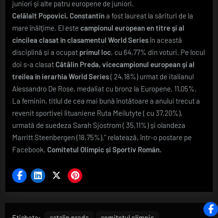
juniori şi alte patru europene de juniori.
Celălalt Popovici, Constantin
a fost laureat la sărituri de la
mare înălţime. El este
campionul european en titre şi al
cincilea clasat în clasamentul World Series
în această
disciplină și a ocupat
primul loc
, cu 64,77% din voturi. Pe locul
doi s-a clasat
Cătălin Preda, vicecampionul european şi al
treilea în ierarhia World Series
( 24,18%) urmat de italianul
Alessandro De Rose, medaliat cu bronz la Europene, 11,05%.
La feminin, titlul de cea mai bună înotătoare a anului trecut a
revenit sportivei lituaniene Ruta Meilutyte ( cu 37,20%),
urmată de suedeza Sarah Sjostrom ( 35,11%) și olandeza
Marritt Steenbergen (18,75%).” relatează, într-o postare pe
Facebook,
Comitetul Olimpic și Sportiv Român.
Etichete:
catalin preda
comitetul olimpic