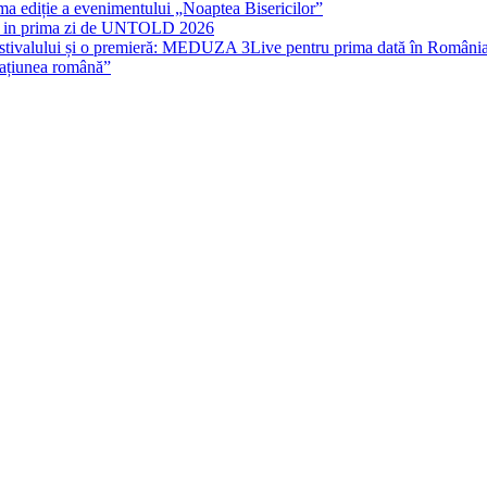
rima ediție a evenimentului „Noaptea Bisericilor”
IT in prima zi de UNTOLD 2026
stivalului și o premieră: MEDUZA 3Live pentru prima dată în Români
națiunea română”