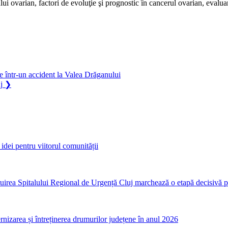
ui ovarian, factori de evoluţie şi prognostic în cancerul ovarian, evaluar
e într-un accident la Valea Drăganului
j
❯
idei pentru viitorul comunității
irea Spitalului Regional de Urgență Cluj marchează o etapă decisivă p
nizarea și întreținerea drumurilor județene în anul 2026