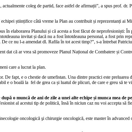
, actualmente coleg de partid, face astfel de afirmații”, a spus prof. dr. 
echipei științifice câtă vreme la Plan au contribuit și reprezentanți ai Mi
us în elaborarea Planului și că acesta a fost făcut de neprofesioniști: În
 întotdeauna invitat și dacă nu a fost întotdeauna personal, a fost prin re
i. De ce nu l-a amendat dl. Rafila în tot acest timp?”, s-a întrebat Patri
nt dat că ar vrea să promoveze Planul Național de Combatere și Control 
ni care a lucrat la plan.
. De fapt, e o chestie de umefistan. Una dintre practici este preluarea d
bil e o boală la
fel de grea ca și luatul de plicuri, de care e greu să te 
upă o muncă de ani de zile a unei alte echipe și munca mea de peste 1
ionist al acestui tip de politică, însă în niciun caz nu voi accepta să fie
inecologie oncologică şi chirurgie oncologică, este master în advanced 