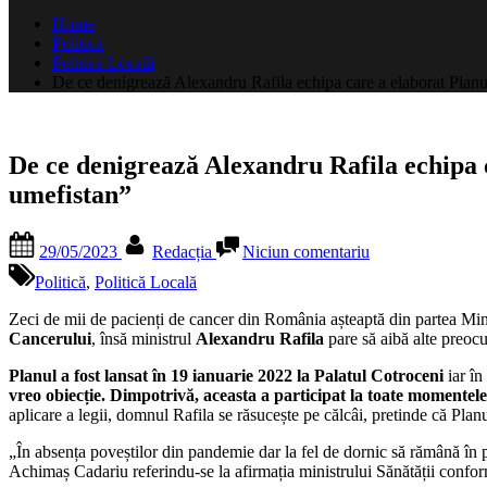
după:
Home
Politică
Politică Locală
De ce denigrează Alexandru Rafila echipa care a elaborat Plan
De ce denigrează Alexandru Rafila echipa 
umefistan”
Posted
By
la
29/05/2023
Redacția
Niciun comentariu
on
De
ce
Politică
,
Politică Locală
denigrează
Alexandru
Zeci de mii de pacienți de cancer din România așteaptă din partea Mini
Rafila
Cancerului
, însă ministrul
Alexandru Rafila
pare să aibă alte preocu
echipa
Planul a fost lansat în 19 ianuarie 2022 la Palatul Cotroceni
iar în
care
vreo obiecție.
Dimpotrivă, aceasta a participat la toate momentele f
a
aplicare a legii, domnul Rafila se răsucește pe călcâi, pretinde că Plan
elaborat
Planul
„În absența poveștilor din pandemie dar la fel de dornic să rămână în p
Naţional
Achimaș Cadariu referindu-se la afirmația ministrului Sănătății confor
de