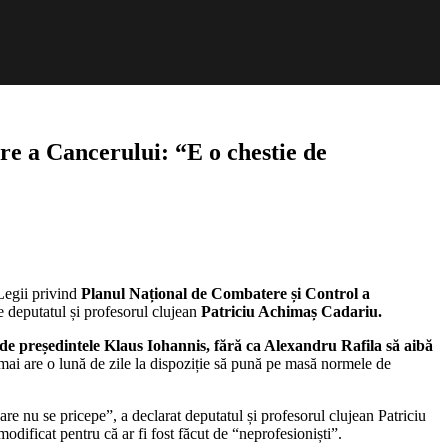
e a Cancerului: “E o chestie de
 Legii privind
Planul Național de Combatere și Control a
e deputatul și profesorul clujean
Patriciu Achimaș Cadariu.
de președintele Klaus Iohannis, fără ca Alexandru Rafila să aibă
mai are o lună de zile la dispoziție să pună pe masă normele de
re nu se pricepe”, a declarat deputatul și profesorul clujean Patriciu
dificat pentru că ar fi fost făcut de “neprofesioniști”.