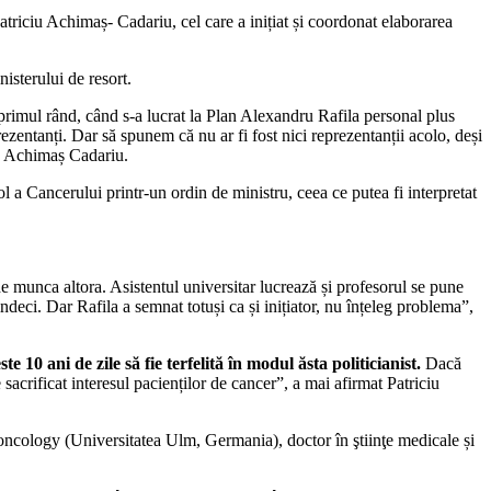
Patriciu Achimaș- Cadariu, cel care a inițiat și coordonat elaborarea
nisterului de resort.
 primul rând, când s-a lucrat la Plan Alexandru Rafila personal plus
prezentanți. Dar să spunem că nu ar fi fost nici reprezentanții acolo, deși
ciu Achimaș Cadariu.
a Cancerului printr-un ordin de ministru, ceea ce putea fi interpretat
e munca altora. Asistentul universitar lucrează și profesorul se pune
vindeci. Dar Rafila a semnat totuși ca și inițiator, nu înțeleg problema”,
0 ani de zile să fie terfelită în modul ăsta politicianist.
Dacă
 sacrificat interesul pacienților de cancer”, a mai afirmat Patriciu
oncology (Universitatea Ulm, Germania), doctor în ştiinţe medicale și