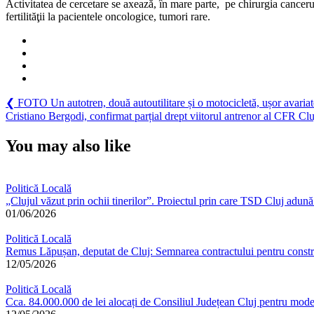
Activitatea de cercetare se axează, în mare parte,
pe chirurgia cancerul
fertilităţii la pacientele oncologice, tumori rare.
Navigare
Previous
❮
FOTO Un autotren, două autoutilitare și o motocicletă, ușor avariat
Post:
Next
Cristiano Bergodi, confirmat parțial drept viitorul antrenor al CFR Clu
în
Post:
articole
You may also like
Politică Locală
„Clujul văzut prin ochii tinerilor”. Proiectul prin care TSD Cluj adună 
01/06/2026
Politică Locală
Remus Lăpușan, deputat de Cluj: Semnarea contractului pentru constru
12/05/2026
Politică Locală
Cca. 84.000.000 de lei alocați de Consiliul Județean Cluj pentru moder