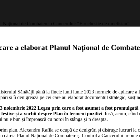
ul Naţional de Combatere a Cancerului: “E o chestie de umefistan”
care a elaborat Planul Naţional de Combater
sterului Sănătății până la finele lunii iunie 2023 normele de aplicare a
pări și îi denigrează pe cei care au elaborat documentul strategic, susțin
3 noiembrie 2022 Legea prin care a fost asumat a fost promulgată 
estive și a vorbit despre Plan în termeni pozitivi
. Însă, acum, când 
ul nu e bun și împroașcă cu noroi în stânga și-n dreapta.
rim plan, Alexandru Rafila se ocupă de denigrări și distruge lucruri la ca
m căreia Planul Național de Combatere şi Control a Cancerului trebuie mo