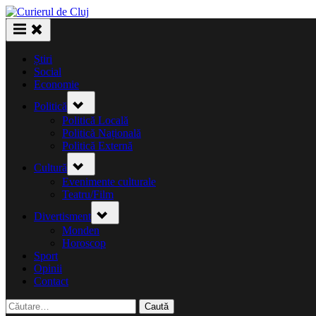
Skip
to
content
Știri
Social
Economie
Toggle
Politică
sub-
menu
Politică Locală
Politică Națională
Politică Externă
Toggle
Cultură
sub-
menu
Evenimente culturale
Teatru/Film
Toggle
Divertisment
sub-
menu
Monden
Horoscop
Sport
Opinii
Contact
Caută