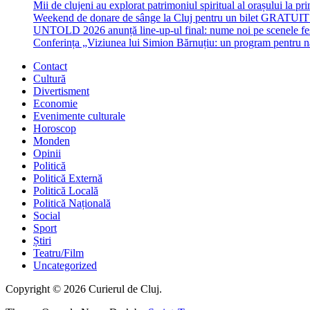
Mii de clujeni au explorat patrimoniul spiritual al orașului la p
Weekend de donare de sânge la Cluj pentru un bilet GRATU
UNTOLD 2026 anunță line-up-ul final: nume noi pe scenele fe
Conferința „Viziunea lui Simion Bărnuțiu: un program pentru 
Contact
Cultură
Divertisment
Economie
Evenimente culturale
Horoscop
Monden
Opinii
Politică
Politică Externă
Politică Locală
Politică Națională
Social
Sport
Știri
Teatru/Film
Uncategorized
Copyright © 2026 Curierul de Cluj.