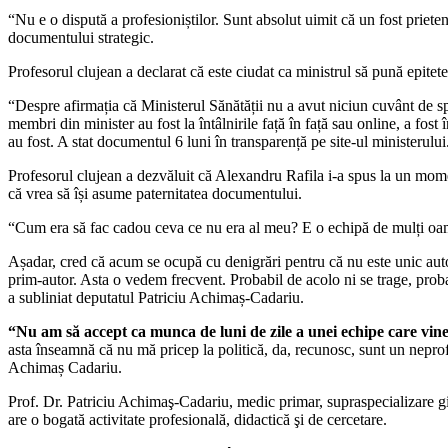
Combatere
“Nu e o dispută a profesioniștilor. Sunt absolut uimit că un fost prieten
a
documentului strategic.
Cancerului:
“E
Profesorul clujean a declarat că este ciudat ca ministrul să pună epitete 
o
chestie
“Despre afirmația că Ministerul Sănătății nu a avut niciun cuvânt de sp
de
membri din minister au fost la întâlnirile față în față sau online, a fost
umefistan”
au fost. A stat documentul 6 luni în transparență pe site-ul ministerulu
Profesorul clujean a dezvăluit că Alexandru Rafila i-a spus la un mome
că vrea să își asume paternitatea documentului.
“Cum era să fac cadou ceva ce nu era al meu? E o echipă de mulți oame
Așadar, cred că acum se ocupă cu denigrări pentru că nu este unic autor
prim-autor. Asta o vedem frecvent. Probabil de acolo ni se trage, proba
a subliniat deputatul Patriciu Achimaș-Cadariu.
“Nu am să accept ca munca de luni de zile a unei echipe care vine d
asta înseamnă că nu mă pricep la politică, da, recunosc, sunt un neprofes
Achimaș Cadariu.
Prof. Dr. Patriciu Achimaş-Cadariu, medic primar, supraspecializare g
are o bogată activitate profesională, didactică şi de cercetare.