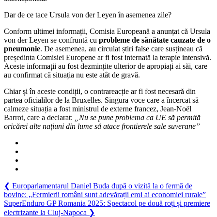
Dar de ce tace Ursula von der Leyen în asemenea zile?
Conform ultimei informații, Comisia Europeană a anunțat că Ursula
von der Leyen se confruntă cu
probleme de sănătate cauzate de o
pneumonie
. De asemenea, au circulat știri false care susțineau că
președinta Comisiei Europene ar fi fost internată la terapie intensivă.
Aceste informații au fost dezmințite ulterior de apropiați ai săi, care
au confirmat că situația nu este atât de gravă.
Chiar și în aceste condiții, o contrareacție ar fi fost necesară din
partea oficialilor de la Bruxelles. Singura voce care a încercat să
calmeze situația a fost ministrul de externe francez, Jean-Noël
Barrot, care a declarat:
„Nu se pune problema ca UE să permită
oricărei alte națiuni din lume să atace frontierele sale suverane”
Navigare
Previous
❮
Europarlamentarul Daniel Buda după o vizită la o fermă de
Post:
bovine: „Fermierii români sunt adevărații eroi ai economiei rurale”
în
Next
SuperEnduro GP Romania 2025: Spectacol pe două roți și premiere
articole
Post:
electrizante la Cluj-Napoca
❯