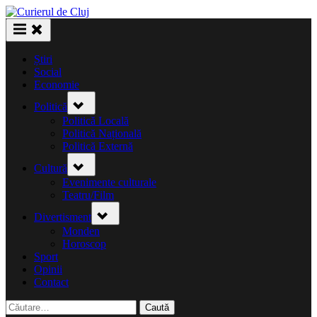
Skip
to
content
Știri
Social
Economie
Toggle
Politică
sub-
menu
Politică Locală
Politică Națională
Politică Externă
Toggle
Cultură
sub-
menu
Evenimente culturale
Teatru/Film
Toggle
Divertisment
sub-
menu
Monden
Horoscop
Sport
Opinii
Contact
Caută