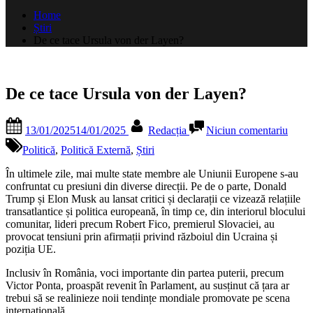
după:
Home
Știri
De ce tace Ursula von der Layen?
De ce tace Ursula von der Layen?
Posted
By
la
13/01/2025
14/01/2025
Redacția
Niciun comentariu
on
De
ce
Politică
,
Politică Externă
,
Știri
tace
Ursul
În ultimele zile, mai multe state membre ale Uniunii Europene s-au
von
confruntat cu presiuni din diverse direcții. Pe de o parte, Donald
der
Trump și Elon Musk au lansat critici și declarații ce vizează relațiile
Laye
transatlantice și politica europeană, în timp ce, din interiorul blocului
comunitar, lideri precum Robert Fico, premierul Slovaciei, au
provocat tensiuni prin afirmații privind războiul din Ucraina și
poziția UE.
Inclusiv în România, voci importante din partea puterii, precum
Victor Ponta, proaspăt revenit în Parlament, au susținut că țara ar
trebui să se realinieze noii tendințe mondiale promovate pe scena
internațională.