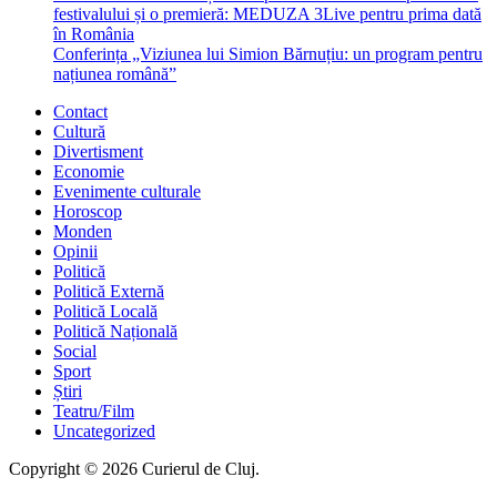
festivalului și o premieră: MEDUZA 3Live pentru prima dată
în România
Conferința „Viziunea lui Simion Bărnuțiu: un program pentru
națiunea română”
Contact
Cultură
Divertisment
Economie
Evenimente culturale
Horoscop
Monden
Opinii
Politică
Politică Externă
Politică Locală
Politică Națională
Social
Sport
Știri
Teatru/Film
Uncategorized
Copyright © 2026 Curierul de Cluj.