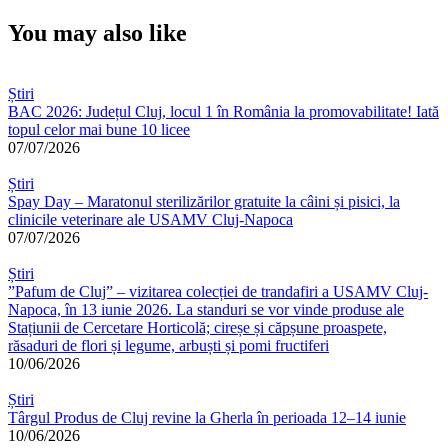
You may also like
Știri
BAC 2026: Județul Cluj, locul 1 în România la promovabilitate! Iată
topul celor mai bune 10 licee
07/07/2026
Știri
Spay Day – Maratonul sterilizărilor gratuite la câini și pisici, la
clinicile veterinare ale USAMV Cluj-Napoca
07/07/2026
Știri
”Pafum de Cluj” – vizitarea colecției de trandafiri a USAMV Cluj-
Napoca, în 13 iunie 2026. La standuri se vor vinde produse ale
Stațiunii de Cercetare Horticolă; cireșe și căpșune proaspete,
răsaduri de flori și legume, arbuști și pomi fructiferi
10/06/2026
Știri
Târgul Produs de Cluj revine la Gherla în perioada 12–14 iunie
10/06/2026