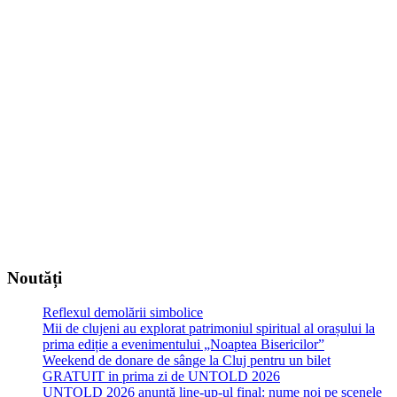
Noutăți
Reflexul demolării simbolice
Mii de clujeni au explorat patrimoniul spiritual al orașului la
prima ediție a evenimentului „Noaptea Bisericilor”
Weekend de donare de sânge la Cluj pentru un bilet
GRATUIT in prima zi de UNTOLD 2026
UNTOLD 2026 anunță line-up-ul final: nume noi pe scenele