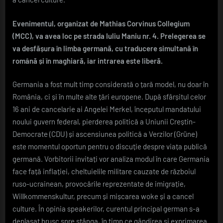
–
prelegere
despre
Evenimentul, organizat de Mathias Corvinus Collegium
schimbările
(MCC), va avea loc pe strada Iuliu Maniu nr. 4. Prelegerea se
din
va desfășura în limba germană, cu traducere simultană în
Germania
română și în maghiară, iar intrarea este liberă.
susținută
la
Germania a fost mult timp considerată o țară model, nu doar în
Cluj
de
România, ci și în multe alte țări europene. După sfârșitul celor
experți
16 ani de cancelarie ai Angelei Merkel, începutul mandatului
internaționali
noului guvern federal, pierderea politică a Uniunii Creștin-
Democrate (CDU) și ascensiunea politică a Verzilor (Grüne)
este momentul oportun pentru o discuție despre viața publică
germană. Vorbitorii invitați vor analiza modul în care Germania
face față inflației, cheltuielile militare cauzate de războiul
ruso-ucrainean, provocările reprezentate de imigrație,
Willkommenskultur, precum și mișcarea woke și a cancel
culture. În opinia speakerilor, curentul principal german s-a
deplasat brusc spre stânga, în timp ce gândirea și exprimarea