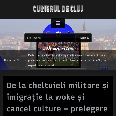
Skip
to
content
Caută
după:
De la cheltuieli militare și imigrație la woke și cancel culture –
Home
Știri
prelegere despre schimbările din Germania susținută la Cluj de
experți internaționali
De la cheltuieli militare și
imigrație la woke și
cancel culture – prelegere