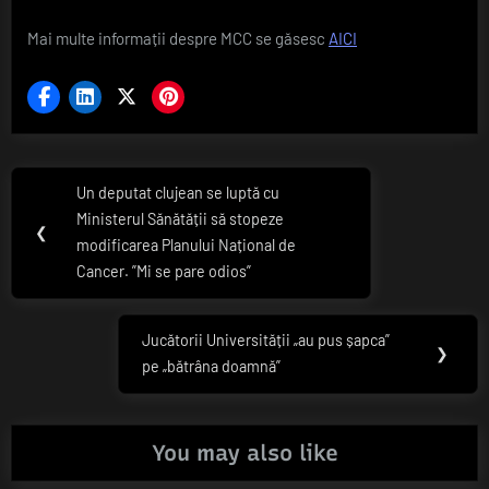
Mai multe informații despre MCC se găsesc
AICI
Navigare
Un deputat clujean se luptă cu
Previous
în
Ministerul Sănătății să stopeze
Post:
❮
modificarea Planului Național de
articole
Cancer. ”Mi se pare odios”
Jucătorii Universității „au pus șapca”
Next
❯
pe „bătrâna doamnă”
Post:
You may also like