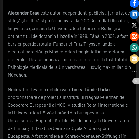
Alexander Grau
este autor independent, publicist, jurnalist de
știință și cultură și profesor invitat la MCC. A studiat filosofie și
lingvistică germană la Universitatea Liberă din Berlin și a
obținut titlul de doctor în filozofie în 1998. Până în 2002, a fost
bursier postdoctoral al Fundației Fritz Thyssen, unde a
efectuat cercetări privind retorica imagisticii în cercetarea
creierului. De asemenea, a lucrat ca cercetător la Institutul de
Psihologie Medicală de la Universitatea Ludwig Maximilian din
München.
Moderatorul evenimentului va fi
Tímea Tünde Darkó
,
coordonatoare de proiect a Institutului Maghiar-German de
Cooperare Europeană al MCC. A studiat Relații Internaționale
la Universitatea Eötvös Loránd din Budapesta, la
Universitatea Ruprecht Karl din Heidelberg și la Universitatea
de Limba și Literatura Germană Gyula Andrássy din
Budapesta. A fost bursieră a Konrad-Adenauer-Stiftung și în