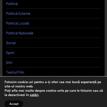
Politică
Politică Externă
Politică Locală
Politică Națională
Social
Sport
Știri
Teatru/Film
Uncategorized
Folosim cookie-uri pentru a-ți oferi cea mai bună experiență pe
site-ul nostru web.
Poți afla mai multe despre cookie-urile pe care le folosim sau să
le dezactivezi în
setări
.
Copyright © 2026 Curierul de Cluj.
Accept
Theme: Oceanly News Dark by
ScriptsTown