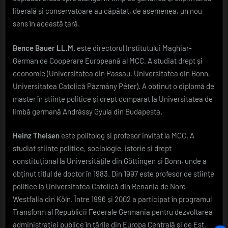
liberală și conservatoare au căpătat, de asemenea, un nou
sens în această țară.
Bence Bauer LL.M.
este directorul Institutului Maghiar-
German de Cooperare Europeană al MCC. A studiat drept și
economie (Universitatea din Passau, Universitatea din Bonn,
Universitatea Catolică Pázmány Péter). A obținut o diplomă de
master în științe politice și drept comparat la Universitatea de
limbă germană Andrássy Gyula din Budapesta.
Heinz Theisen
este politolog și profesor invitat la MCC. A
studiat științe politice, sociologie, istorie și drept
constituțional la Universitățile din Göttingen și Bonn, unde a
obținut titlul de doctor în 1983. Din 1997 este profesor de științe
politice la Universitatea Catolică din Renania de Nord-
Westfalia din Köln. Între 1996 și 2002 a participat în programul
Transform al Republicii Federale Germania pentru dezvoltarea
administrației publice în țările din Europa Centrală și de Est.