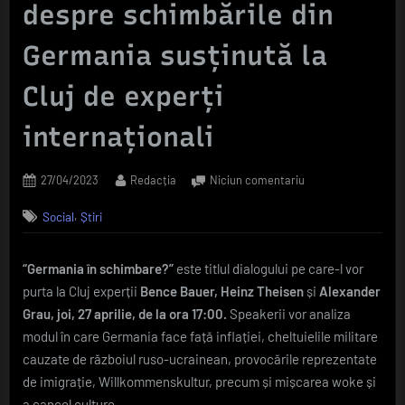
despre schimbările din
Germania susținută la
Cluj de experți
internaționali
Posted
By
la
27/04/2023
Redacția
Niciun comentariu
on
De
,
Social
Știri
la
cheltuieli
militare
“Germania în schimbare?”
este titlul dialogului pe care-l vor
și
purta la Cluj experții
Bence Bauer,
Heinz Theisen
și
Alexander
imigrație
la
Grau,
j
oi, 27 aprilie, de la ora 17:00.
Speakerii
vor analiza
woke
modul în care Germania face față inflației, cheltuielile militare
și
cauzate de războiul ruso-ucrainean, provocările reprezentate
cancel
de imigrație, Willkommenskultur, precum și mișcarea woke și
culture
a cancel culture.