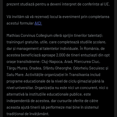
prezent studiază pentru a deveni interpret de conferințe al UE.
Vă invităm să vă rezervați locul la eveniment prin completarea
acestui formular
AICI
Mathias Corvinus Collegium oferă sprijin tinerilor talentați:
traininguri gratuite, utile, care completează studiile școlare,
dar și management al talentelor individuale. În România, de
acestea beneficiază aproape 2.000 de tineri entuziaști din opt
orașe transilvănene: Cluj-Napoca, Arad, Miercurea Ciuc,
Târgu Mureș, Oradea, Sfântu Gheorghe, Odorheiu Secuiesc și
Satu Mare. Activitățile organizației în Transilvania includ
programe educaționale de la nivel de ciclu gimazial până la
nivel universitar. Organizația nu este nici un concurent, nici o
alternativă la instituțiile educaționale publice, este
independentă de acestea, dar cursurile oferite de către
aceasta ajută tinerii să performeze mai bine în sistemul
tradițional de învățământ.