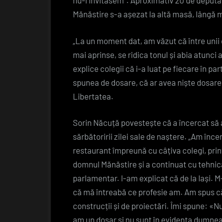
nu-l invitasem”. Aproximativ 20 de deputaț
Mănăstire s-a așezat la altă masă, lângă min
„La un moment dat, am văzut că între unii 
mai aprinse, se ridica tonul și abia atunci
explice colegii că i-a luat pe fiecare în parte
spunea de dosare, că ar avea niște dosar
Libertatea.
Sorin Năcuță povestește că a încercat să 
sărbătoririi zilei sale de naștere. „Am în
restaurant împreună cu câțiva colegi, print
domnul Mănăstire și a continuat cu tehnic
parlamentar. I-am explicat că de la Iași. M
că mă întreabă ce profesie am. Am spus că
construcții și de proiectări. Îmi spune: «
am un dosar și nu sunt în evidența dumnea