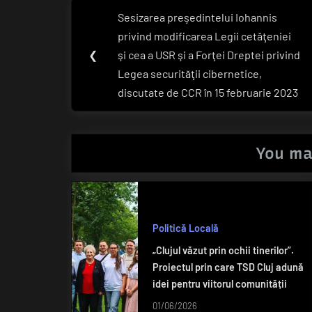
Navigare
Sesizarea preşedintelui Iohannis
Previous
în
privind modificarea Legii cetăţeniei
Post:
❮
şi cea a USR şi a Forţei Dreptei privind
articole
Legea securităţii cibernetice,
discutate de CCR în 15 februarie 2023
You ma
Politică Locală
„Clujul văzut prin ochii tinerilor”.
Proiectul prin care TSD Cluj adună
idei pentru viitorul comunității
01/06/2026