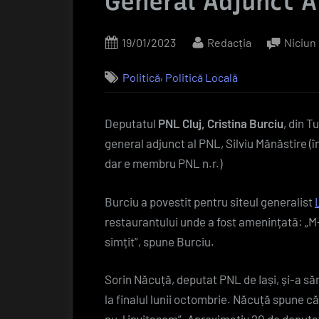
General Adjunct A
Posted
By
19/01/2023
Redacția
Niciun
on
,
Politică
Politică Locală
Deputatul
PNL Cluj, Cristina Burciu
, din T
general adjunct al PNL, Silviu Mănăstire 
dar e membru PNL n.r.)
Burciu a povestit pentru siteul generalist
restaurantului unde a fost amenințată: „M
simțit”, spune Burciu.
Sorin Năcuță, deputat PNL de Iași, și-a săr
la finalul lunii octombrie. Năcuță spune că