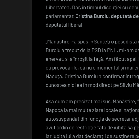
Libertatea. Dar, în timpul discuției cu de
parlamentar,
Cristina Burciu
,
deputată de 
deputatul liberal.
„Mănăstire i-a spus: «Sunteți o pesedist
Burciu a trecut de la PSD la PNL, mi-am 
enervat, s-a înroșit la față. Am făcut apel
cu provocările, că nu e momentul și mai er
Năcuță. Cristina Burciu a confirmat întreg
cunoștea nici ea în mod direct pe Silviu M
Așa cum am precizat mai sus, Mănăstire, fost
Napoca la mai multe ziare locale si națion
autosuspendat din funcția de secretar adj
avut ordin de restricție față de iubita sa p
iar iubita lui a dat declarații de susținere