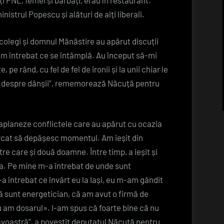
i PNL, femei și bărbați, erau în restaurant.
istrul Popescu și alături de alți liberali.
colegi și domnul Mănăstire au apărut discuții
 am întrebat ce se întâmplă. Au început să-mi
, pe rând, cu fel de fel de ironii și la unii chiar le
e despre dânșii”, rememorează Năcuță pentru
aplaneze conflictele care au apărut cu ocazia
cercat să depășesc momentul. Am ieșit din
re care și două doamne. Între timp, a ieșit și
a. Pe mine m-a întrebat de unde sunt
-a întrebat ce învârt eu la Iași, eu m-am gândit
 sunt energetician, că am avut o firmă de
Nu am dosarul». I-am spus că foarte bine că nu
voastră”, a povestit deputatul Năcuță pentru