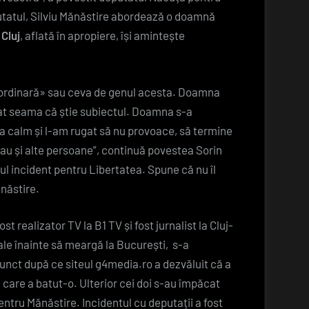
putatul, Silviu Mănăstire abordează o doamnă
Cluj
, aflată în apropiere, își amintește
ă ordinară» sau ceva de genul acesta. Doamna
dat seama că știe subiectul. Doamna s-a
 la calm și l-am rugat să nu provoace, să termine
au și alte persoane”, continuă povestea Sorin
ul incident pentru Libertatea. Spune că nu îl
ănăstire.
 realizator TV la B1 TV și fost jurnalist la Cluj-
ale înainte să meargă la București, s-a
unct după ce siteul g4media.ro a dezvăluit că a
e care a batut-o. Ulterior cei doi s-au împăcat
 pentru Mănăstire. Incidentul cu deputații a fost