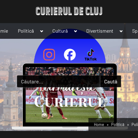
Toggle
Toggle
Toggle
omie
Politică
Cultură
Divertisment
Sp
sub-
sub-
sub-
menu
menu
menu
Caută
după:
Home
Politică
Pol