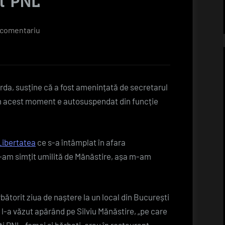
l PNL
la
 comentariu
Deputat
De
Cluj
UMILIT
urda, susține că a fost amenințată de secretarul
De
(în acest moment e autosuspendat din funcție
Secretarul
General
Adjunct
Libertatea
ce s-a întâmplat în afara
Al
-am simțit umilită de Mănăstire, așa m-am
PNL
bătorit ziua de naștere la un local din București
 l-a văzut apărând pe Silviu Mănăstire, „pe care