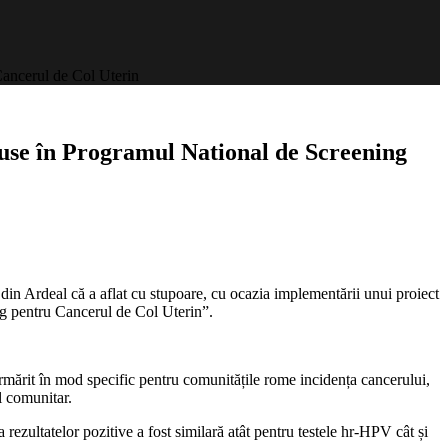
Cancerul de Col Uterin
luse în Programul National de Screening
din Ardeal că a aflat cu stupoare, cu ocazia implementării unui proiect
ing pentru Cancerul de Col Uterin”.
urmărit în mod specific pentru comunitățile rome incidența cancerului,
ul comunitar.
rezultatelor pozitive a fost similară atât pentru testele hr-HPV cât și