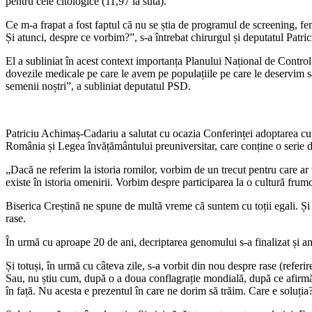
pentru cele citologice (11,97 la sută).
să
fie
Ce m-a frapat a fost faptul că nu se știa de programul de screening, f
incluse
Și atunci, despre ce vorbim?”, s-a întrebat chirurgul și deputatul Patr
în
Programul
El a subliniat în acest context importanța Planului Național de Contr
National
dovezile medicale pe care le avem pe populațiile pe care le deservim s
de
semenii noștri”, a subliniat deputatul PSD.
Screening
pentru
Cancerul
de
Patriciu Achimaș-Cadariu a salutat cu ocazia Conferinței adoptarea cu 
Col
România și Legea învățământului preuniversitar, care conține o serie de
Uterin
„Dacă ne referim la istoria romilor, vorbim de un trecut pentru care ar
existe în istoria omenirii. Vorbim despre participarea la o cultură frum
Biserica Creștină ne spune de multă vreme că suntem cu toții egali. Și 
rase.
În urmă cu aproape 20 de ani, decriptarea genomului s-a finalizat și am
Și totuși, în urmă cu câteva zile, s-a vorbit din nou despre rase (refe
Sau, nu știu cum, după o a doua conflagrație mondială, după ce afirmăm
în față. Nu acesta e prezentul în care ne dorim să trăim. Care e soluția