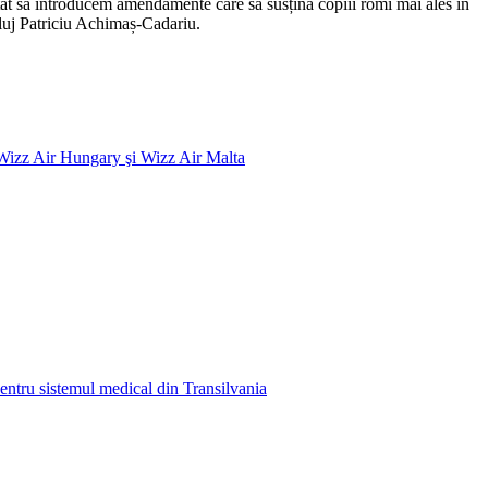
ptat să introducem amendamente care să susțină copiii romi mai ales în
Cluj Patriciu Achimaș-Cadariu.
a Wizz Air Hungary şi Wizz Air Malta
entru sistemul medical din Transilvania