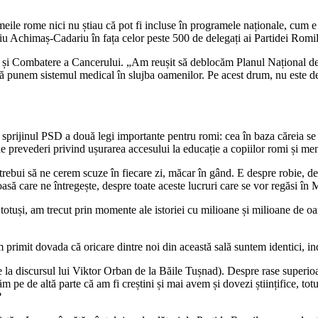
emeile rome nici nu știau că pot fi incluse în programele naționale, cum
iciu Achimaș-Cadariu în fața celor peste 500 de delegați ai Partidei Romil
ol și Combatere a Cancerului. „Am reușit să deblocăm Planul Național de 
ă punem sistemul medical în slujba oamenilor. Pe acest drum, nu este de 
sprijinul PSD a două legi importante pentru romi: cea în baza căreia se 
 prevederi privind ușurarea accesului la educație a copiilor romi și men
 trebui să ne cerem scuze în fiecare zi, măcar în gând. E despre robie, de
oasă care ne întregește, despre toate aceste lucruri care se vor regăsi în
totuși, am trecut prin momente ale istoriei cu milioane și milioane de o
 primit dovada că oricare dintre noi din această sală suntem identici, ind
rire la discursul lui Viktor Orban de la Băile Tușnad). Despre rase super
 pe de altă parte că am fi creștini și mai avem și dovezi științifice, 
?