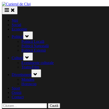
Skip
to
content
Știri
Social
Economie
Toggle
Politică
sub-
menu
Politică Locală
Politică Națională
Politică Externă
Toggle
Cultură
sub-
menu
Evenimente culturale
Teatru/Film
Toggle
Divertisment
sub-
menu
Monden
Horoscop
Sport
Opinii
Contact
Caută