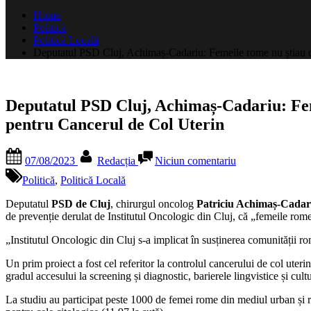
după:
Home
Politică
Politică Locală
Deputatul PSD Cluj, Achimaș-Cadariu: Femeile rome nu știau că
Deputatul PSD Cluj, Achimaș-Cadariu: Feme
pentru Cancerul de Col Uterin
Posted
By
la
07/08/2023
Redacția
Niciun comentariu
on
Deputatul
PSD
Politică
,
Politică Locală
Cluj,
Achimaș-
Deputatul
PSD de Cluj
, chirurgul oncolog
Patriciu Achimaș-Cadar
Cadariu:
de prevenție derulat de Institutul Oncologic din Cluj, că „femeile rom
Femeile
„Institutul Oncologic din Cluj s-a implicat în susținerea comunității ro
rome
nu
Un prim proiect a fost cel referitor la controlul cancerului de col ute
știau
gradul accesului la screening și diagnostic, barierele lingvistice și cult
că
au
La studiu au participat peste 1000 de femei rome din mediul urban și rur
dreptul