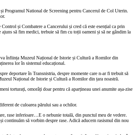
 e și Programul National de Screening pentru Cancerul de Col Uterin.
or.
Control și Combatere a Cancerului și cred că este esențial ca prin
ajuns să fim medici, trebuie să fim cu toții oameni și să ne gândim la
va înființa Muzeul Național de Istorie și Cultură a Romilor din
ținerea lor în sistemul educațional.
spre deportare în Transnistria, despre momente care n-ar fi trebuit să
 Muzeul Național de Istorie și Cultură a Romilor din țara noastră.
ameni torturați, omorâți doar pentru că aparțineau unei anumite așa-zise
iferent de culoarea părului sau a ochilor.
ioare, rase inferioare…E o nebunie totală, din punctul meu de vedere.
totuși continuăm să vorbim despre rase. Adică aducem rasismul din nou