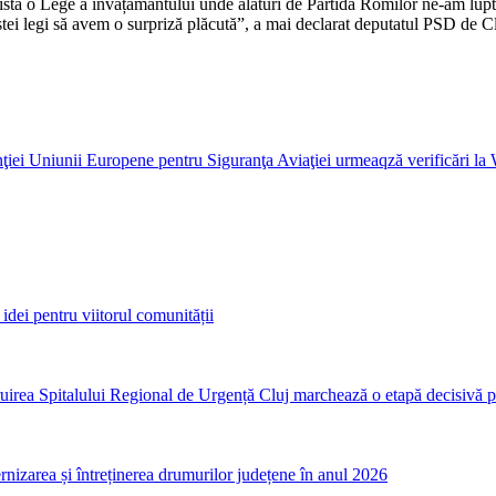
. Există o Lege a învățământului unde alături de Partida Romilor ne-am lu
estei legi să avem o surpriză plăcută”, a mai declarat deputatul PSD de 
genţiei Uniunii Europene pentru Siguranţa Aviaţiei urmeaqză verificări l
idei pentru viitorul comunității
irea Spitalului Regional de Urgență Cluj marchează o etapă decisivă p
nizarea și întreținerea drumurilor județene în anul 2026