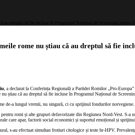
 au dreptul să fie incluse în Programul National de Screening pentru 
ile rome nu știau că au dreptul să fie inc
iu
, a declarat la Conferința Regională a Partidei Romilor „Pro-Europa” 
e nu știau că au dreptul să fie incluse în Programul Național de Screen
me de-a lungul vremii, nu singură, ci cu sprijinul fondurilor norvegiene.
rin pentru romi și alte grupuri defavorizate din Regiunea Nord-Vest. S-a 
urale care apar, factorii social economici și suportul emoțional și sprijin
al, s-au efectuat simultan frotiuri citologice și teste hr-HPV. Prevalența 