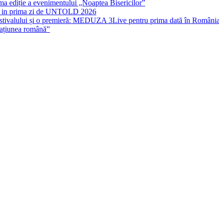
rima ediție a evenimentului „Noaptea Bisericilor”
IT in prima zi de UNTOLD 2026
stivalului și o premieră: MEDUZA 3Live pentru prima dată în Români
națiunea română”