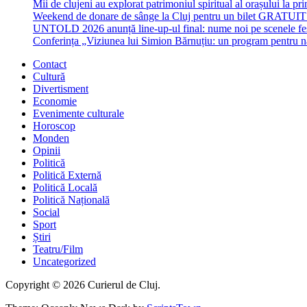
Mii de clujeni au explorat patrimoniul spiritual al orașului la p
Weekend de donare de sânge la Cluj pentru un bilet GRATU
UNTOLD 2026 anunță line-up-ul final: nume noi pe scenele fe
Conferința „Viziunea lui Simion Bărnuțiu: un program pentru 
Contact
Cultură
Divertisment
Economie
Evenimente culturale
Horoscop
Monden
Opinii
Politică
Politică Externă
Politică Locală
Politică Națională
Social
Sport
Știri
Teatru/Film
Uncategorized
Copyright © 2026 Curierul de Cluj.