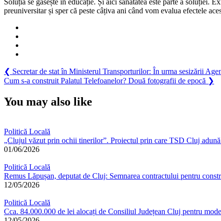
Soluția se găsește în educație. Și aici sănătatea este parte a soluției
preuniversitar și sper că peste câțiva ani când vom evalua efectele ac
Navigare
Previous
❮
Secretar de stat în Ministerul Transporturilor: În urma sesizării A
Post:
Next
Cum s-a construit Palatul Telefoanelor? Două fotografii de epocă
❯
în
Post:
articole
You may also like
Politică Locală
„Clujul văzut prin ochii tinerilor”. Proiectul prin care TSD Cluj adună 
01/06/2026
Politică Locală
Remus Lăpușan, deputat de Cluj: Semnarea contractului pentru constru
12/05/2026
Politică Locală
Cca. 84.000.000 de lei alocați de Consiliul Județean Cluj pentru moder
12/05/2026