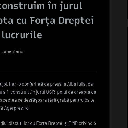
construim în jurul
pta cu Forţa Dreptei
lucrurile
la
 comentariu
Drulă:
Lucrăm
să
construim
joi, într-o conferinţă de presă la Alba Iulia, că
în
 a fi construit „în jurul USR” polul de dreapta ca
jurul
ă acestea se desfăşoară fără grabă pentru că „e
USR
ză Agerpres.ro.
polul
de
adiul discuţiilor cu Forţa Dreptei şi PMP privind o
dreapta