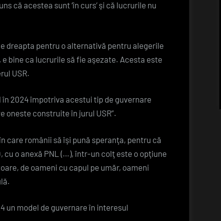
uns că acestea sunt ‘în curs’ şi că lucrurile nu
cu
Forţa
Dreptei
e dreapta pentru o alternativă pentru alegerile
şi
, e bine ca lucrurile să fie aşezate. Acesta este
PMP;
erul USR.
nu
grăbim
al în 2024 împotriva acestui tip de guvernare
lucrurile
ve oneste construite în jurul USR”.
n care românii să îşi pună speranţa, pentru că
, cu o anexă PNL (…), într-un colţ este o opţiune
atoare, de oameni cu capul pe umăr, oameni
lă.
4 un model de guvernare în interesul