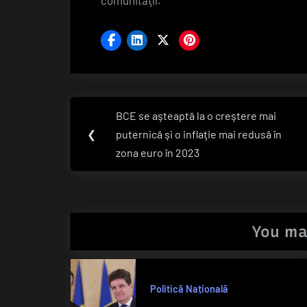
comunităţii.
Navigare
BCE se aşteaptă la o creştere mai
Previous
în
❮
puternică şi o inflaţie mai redusă în
Post:
zona euro în 2023
articole
You ma
Politică Națională