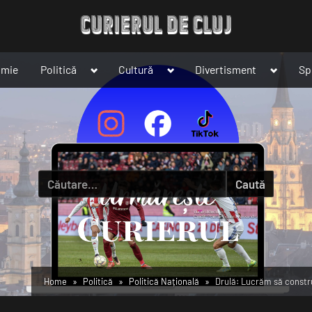
Toggle
Toggle
Toggle
omie
Politică
Cultură
Divertisment
Sp
sub-
sub-
sub-
menu
menu
menu
Caută
după:
Home
Politică
Politică Națională
Drulă: Lucrăm să constru