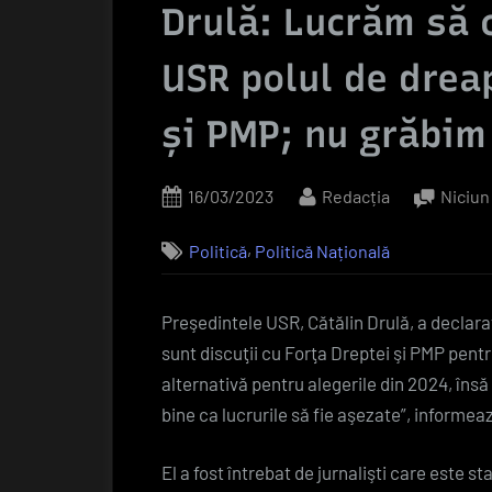
Drulă: Lucrăm să 
USR polul de drea
şi PMP; nu grăbim 
Posted
By
16/03/2023
Redacția
Niciun
on
,
Politică
Politică Națională
Preşedintele USR, Cătălin Drulă, a declarat 
sunt discuţii cu Forţa Dreptei şi PMP pentru
alternativă pentru alegerile din 2024, îns
bine ca lucrurile să fie aşezate”, informea
El a fost întrebat de jurnalişti care este st