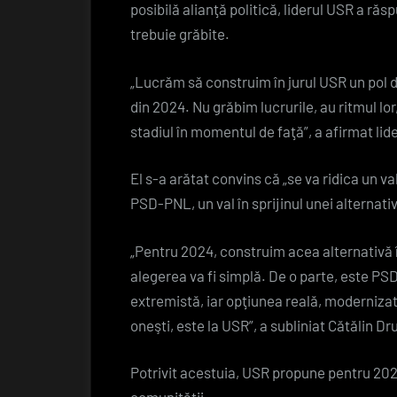
posibilă alianţă politică, liderul USR a răsp
trebuie grăbite.
„Lucrăm să construim în jurul USR un pol d
din 2024. Nu grăbim lucrurile, au ritmul lor
stadiul în momentul de faţă”, a afirmat lid
El s-a arătat convins că „se va ridica un v
PSD-PNL, un val în sprijinul unei alternati
„Pentru 2024, construim acea alternativă î
alegerea va fi simplă. De o parte, este PSD
extremistă, iar opţiunea reală, moderniz
oneşti, este la USR”, a subliniat Cătălin Dru
Potrivit acestuia, USR propune pentru 202