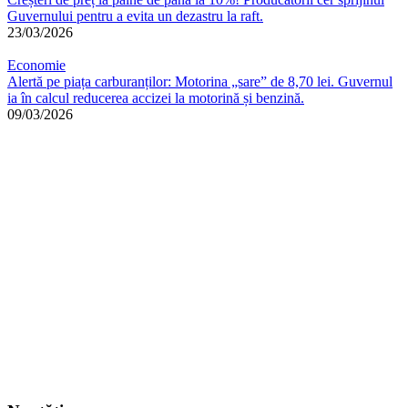
Guvernului pentru a evita un dezastru la raft.
23/03/2026
Economie
Alertă pe piața carburanților: Motorina „sare” de 8,70 lei. Guvernul
ia în calcul reducerea accizei la motorină și benzină.
09/03/2026