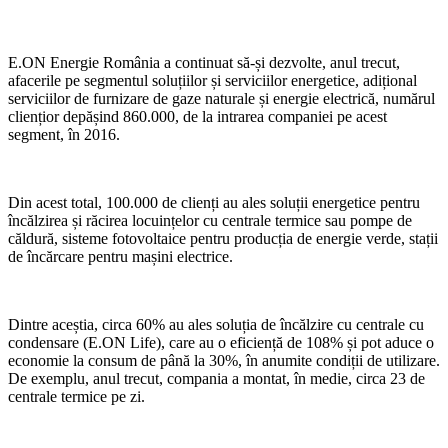
energetice,
până
la
E.ON Energie România a continuat să-și dezvolte, anul trecut,
finele
afacerile pe segmentul soluțiilor și serviciilor energetice, adițional
anului
serviciilor de furnizare de gaze naturale și energie electrică, numărul
cliențior depășind 860.000, de la intrarea companiei pe acest
segment, în 2016.
Din acest total, 100.000 de clienți au ales soluții energetice pentru
încălzirea și răcirea locuințelor cu centrale termice sau pompe de
căldură, sisteme fotovoltaice pentru producția de energie verde, stații
de încărcare pentru mașini electrice.
Dintre aceștia, circa 60% au ales soluția de încălzire cu centrale cu
condensare (E.ON Life), care au o eficiență de 108% și pot aduce o
economie la consum de până la 30%, în anumite condiții de utilizare.
De exemplu, anul trecut, compania a montat, în medie, circa 23 de
centrale termice pe zi.