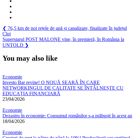
Navigare
Previous
❮
76,5 km de noi rețele de apă și canalizare, finalizate în județul
Post:
Cluj
în
Next
Superstarul POST MALONE vine, în premieră, în România la
articole
Post:
UNTOLD
❯
You may also like
Economie
Investo Bar revine! O NOUĂ SEARĂ ÎN CARE
NETWORKINGUL DE CALITATE SE ÎNTÂLNEȘTE CU
EDUCAȚIA FINANCIARĂ
23/04/2026
Economie
Dezastru în economie: Consumul românilor s-a prăbușit în acest an
18/04/2026
Economie
Creșteri de preț la pâine de până la 10%! Producătorii cer sprijinul