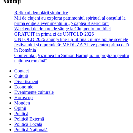
Noutăți
Reflexul demolării simbolice
Mii de clujeni au explorat patrimoniul spiritual al orașului la
prima ediție a evenimentului „Noaptea Bisericilor”
Weekend de donare de sânge la Cluj pentru un bilet
GRATUIT in prima zi de UNTOLD 2026
UNTOLD 2026 anunță line-up-ul final: nume noi pe scenele
festivalului și o premieră: MEDUZA 3Live pentru prima dată
în România
Conferința „Viziunea lui Simion Bărnuțiu: un program pentru
națiunea română”
Contact
Cultură
Divertisment
Economie
Evenimente culturale
Horoscop
Monden
Opinii
Politică
Politică Externă
Politică Locală
Politică Națională