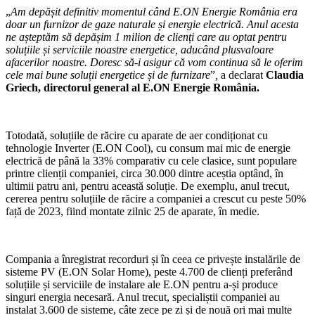
„
Am depășit definitiv momentul când E.ON Energie România era
doar un furnizor de gaze naturale și energie electrică. Anul acesta
ne așteptăm să depășim 1 milion de clienți care au optat pentru
soluțiile și serviciile noastre energetice, aducând plusvaloare
afacerilor noastre. Doresc să-i asigur că vom continua să le oferim
cele mai bune soluții energetice și de furnizare
”
,
a declarat
Claudia
Griech, directorul general al E.ON Energie România.
Totodată, soluțiile de răcire cu aparate de aer condiționat cu
tehnologie Inverter (E.ON Cool), cu consum mai mic de energie
electrică de până la 33% comparativ cu cele clasice, sunt populare
printre clienții companiei, circa 30.000 dintre aceștia optând, în
ultimii patru ani, pentru această soluție. De exemplu, anul trecut,
cererea pentru soluțiile de răcire a companiei a crescut cu peste 50%
față de 2023, fiind montate zilnic 25 de aparate, în medie.
Compania a înregistrat recorduri și în ceea ce privește instalările de
sisteme PV (E.ON Solar Home), peste 4.700 de clienți preferând
soluțiile și serviciile de instalare ale E.ON pentru a-și produce
singuri energia necesară. Anul trecut, specialiștii companiei au
instalat 3.600 de sisteme, câte zece pe zi și de nouă ori mai multe