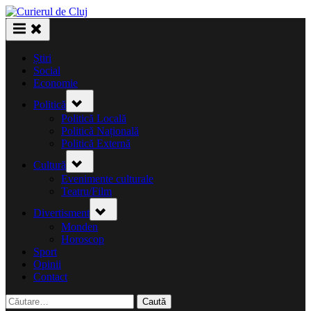
Skip
to
content
Știri
Social
Economie
Toggle
Politică
sub-
menu
Politică Locală
Politică Națională
Politică Externă
Toggle
Cultură
sub-
menu
Evenimente culturale
Teatru/Film
Toggle
Divertisment
sub-
menu
Monden
Horoscop
Sport
Opinii
Contact
Caută