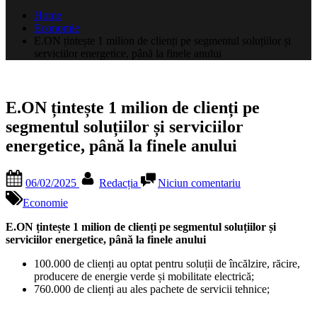
după:
Home
Economie
E.ON țintește 1 milion de clienți pe segmentul soluțiilor și
serviciilor energetice, până la finele anului
E.ON țintește 1 milion de clienți pe
segmentul soluțiilor și serviciilor
energetice, până la finele anului
Posted
By
la
06/02/2025
Redacția
Niciun comentariu
on
E.ON
țintește
Economie
1
milion
E.ON
țintește
1 milion de clienți pe segmentul soluțiilor și
de
serviciilor energetice, până la finele anului
clienți
100.000 de clienți au optat pentru soluții de încălzire, răcire,
pe
producere de energie verde și mobilitate electrică;
segmentul
760.000 de clienți au ales pachete de servicii tehnice;
soluțiilor
și
serviciilor