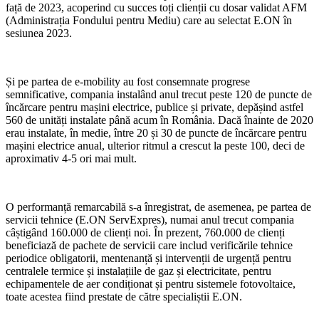
față de 2023, acoperind cu succes toți clienții cu dosar validat AFM
(Administrația Fondului pentru Mediu) care au selectat E.ON în
sesiunea 2023.
Și pe partea de e-mobility au fost consemnate progrese
semnificative, compania instalând anul trecut peste 120 de puncte de
încărcare pentru mașini electrice, publice și private, depășind astfel
560 de unități instalate până acum în România. Dacă înainte de 2020
erau instalate, în medie, între 20 și 30 de puncte de încărcare pentru
mașini electrice anual, ulterior ritmul a crescut la peste 100, deci de
aproximativ 4-5 ori mai mult.
O performanță remarcabilă s-a înregistrat, de asemenea, pe partea de
servicii tehnice (E.ON ServExpres), numai anul trecut compania
câștigând 160.000 de clienți noi. În prezent, 760.000 de clienți
beneficiază de pachete de servicii care includ verificările tehnice
periodice obligatorii, mentenanță și intervenții de urgență pentru
centralele termice și instalațiile de gaz și electricitate, pentru
echipamentele de aer condiționat și pentru sistemele fotovoltaice,
toate acestea fiind prestate de către specialiștii E.ON.