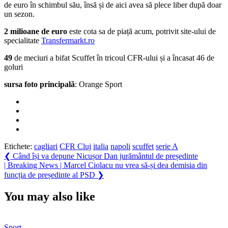
de euro în schimbul său, însă și de aici avea să plece liber după doar
un sezon.
2 milioane de euro
este cota sa de piață acum, potrivit site-ului de
specialitate
Transfermarkt.ro
49
de meciuri a bifat Scuffet în tricoul CFR-ului și a încasat 46 de
goluri
sursa foto principală
: Orange Sport
Etichete:
cagliari
CFR Cluj
italia
napoli
scuffet
serie A
Navigare
Previous
❮
Când își va depune Nicușor Dan jurământul de președinte
Post:
Next
| Breaking News | Marcel Ciolacu nu vrea să-și dea demisia din
în
Post:
funcția de președinte al PSD
❯
articole
You may also like
Sport