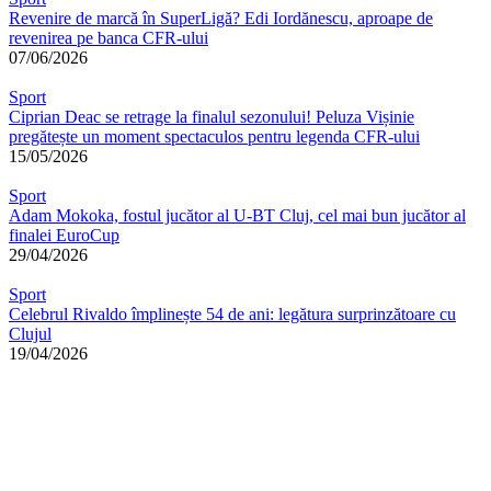
Revenire de marcă în SuperLigă? Edi Iordănescu, aproape de
revenirea pe banca CFR-ului
07/06/2026
Sport
Ciprian Deac se retrage la finalul sezonului! Peluza Vișinie
pregătește un moment spectaculos pentru legenda CFR-ului
15/05/2026
Sport
Adam Mokoka, fostul jucător al U-BT Cluj, cel mai bun jucător al
finalei EuroCup
29/04/2026
Sport
Celebrul Rivaldo împlinește 54 de ani: legătura surprinzătoare cu
Clujul
19/04/2026