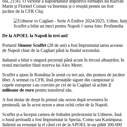
oră, 21:45. O victorie a napoletanilor împotriva formației lui Răzvan
Marin și Florinel Coman va însemna și o reușită pentru un fost
jucător de la CFR Cluj.
Scuffet a bifat un meci pentru Napoli // sursa foto: Profimedia
De la APOEL la Napoli în trei ani!
Portarul
Simone Scuffet
(28 de ani) a fost împrumutat iarna aceasta
de Napoli chiar de la Cagliari până la finalul sezonului.
Italianul a bifat o singură prezență până acum în tricoul albaștrilor, în
restul meciurilor fiind rezerva lui Alex Meret.
Scuffet a ajuns în România în urmă cu trei ani, din postura de jucător
liber. A semnat cu CFR, însă prestațiile sigure din campionat și
cupele europene i-au convins pe cei de la Cagliari să achite
2
milioane de euro
pentru transferul său.
A fost titular de drept în primul său sezon după revenirea în
peninsulă, iar în acest sezon a atras ochii celor de la Napoli.
Scuffet și-a început cariera de fotbalist profesionist la Udinese, însă
o bună perioadă a fost împrumutat la Spezia, Como sau Kasimpasa.
Italienii au renunțat la el când cei de la APOEL le-au plătit 300.000