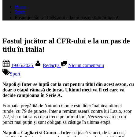
după:
Home
Sport
Fostul jucător al CFR-ului e la un pas de titlu în Italia!
Fostul jucător al CFR-ului e la un pas de
titlu în Italia!
Posted
By
la
19/05/2025
Redacția
Niciun comentariu
on
Fostul
jucător
Sport
al
CFR-
Napoli și Inter se luptă cot la cot pentru titlul din acest sezon, cu
ului
doar o etapă rămasă de jucat. Ultimul meci va fi cel care va
e
decide campioana în Serie A.
la
Formația pregătită de Antonio Conte este lider înaintea ultimei
un
runde, cu 79 de puncte. Inter a remizat aseară contra lui Lazio, scor
pas
2-2, și a ratat șansa de a trece pe primul loc.
Nerazzurri
au cu un
de
punct mai puțin și sunt obligați să câștige în ultima etapă.
titlu
în
Napoli – Cagliari
și
Como – Inter
se joacă vineri, de la aceeași
Italia!