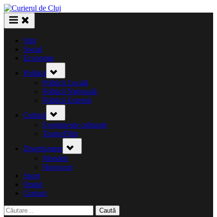
Skip
to
content
Știri
Social
Economie
Toggle
Politică
sub-
menu
Politică Locală
Politică Națională
Politică Externă
Toggle
Cultură
sub-
menu
Evenimente culturale
Teatru/Film
Toggle
Divertisment
sub-
menu
Monden
Horoscop
Sport
Opinii
Contact
Caută