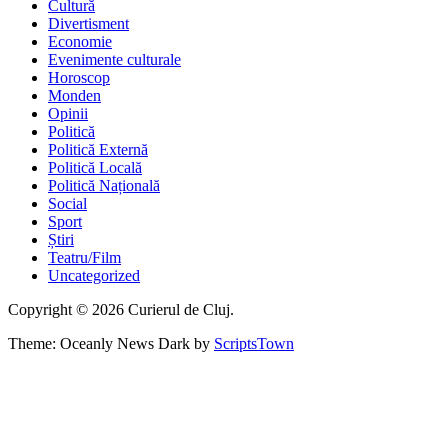
Cultură
Divertisment
Economie
Evenimente culturale
Horoscop
Monden
Opinii
Politică
Politică Externă
Politică Locală
Politică Națională
Social
Sport
Știri
Teatru/Film
Uncategorized
Copyright © 2026 Curierul de Cluj.
Theme: Oceanly News Dark by
ScriptsTown