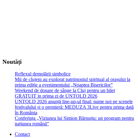
Noutăți
Reflexul demolării simbolice
Mii de clujeni au explorat patrimoniul spiritual al orașului la
prima ediție a evenimentului „Noaptea Bisericilor”
Weekend de donare de sânge la Cluj pentru un bilet
GRATUIT in prima zi de UNTOLD 2026
UNTOLD 2026 anunță line-up-ul final: nume noi pe scenele
festivalului și o premieră: MEDUZA 3Live pentru prima dată
în România
Conferința „Viziunea lui Simion Bărnuțiu: un program pentru
națiunea română”
Contact