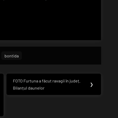
bontida
FOTO Furtuna a făcut ravagii în județ.
Next
❯
Bilanțul daunelor
Post: