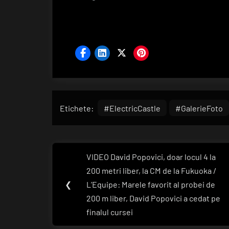
Etichete:
#ElectricCastle
#GalerieFoto
Navigare
VIDEO David Popovici, doar locul 4 la
Previous
în
200 metri liber, la CM de la Fukuoka /
Post:
❮
L’Equipe: Marele favorit al probei de
articole
200 m liber, David Popovici a cedat pe
finalul cursei