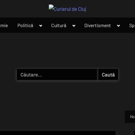
Toggle
Toggle
Toggle
omie
Politică
Cultură
Divertisment
Sp
sub-
sub-
sub-
menu
menu
menu
Caută
după:
H