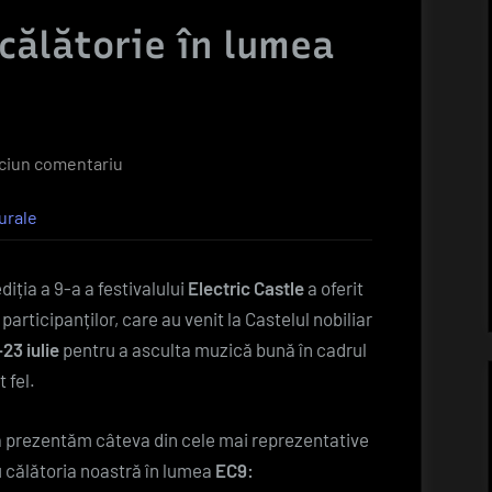
călătorie în lumea
la
ciun comentariu
GALERIE
urale
FOTO
–
O
iția a 9-a a festivalului
Electric Castle
a oferit
călătorie
rticipanților, care au venit la Castelul nobiliar
în
-23 iulie
pentru a asculta muzică bună în cadrul
lumea
 fel.
Electric
Castle
 vă prezentăm câteva din cele mai reprezentative
ălătoria noastră în lumea
EC9: