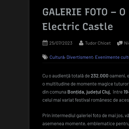
GALERIE FOTO – O 
Electric Castle
Posted
By
25/07/2023
Tudor Chicet
Ni
on
,
,
Cultură
Divertisment
Evenimente cult
Cu o audiență totală de
232.000
oameni, ed
o multitudine de momente magice tuturor pa
din comuna
Bonțida, județul Cluj,
între
19
celui mai variat festival românesc de acest
Prin intermediul galeriei foto de mai jos,
asemenea momente, emblematice pentru c