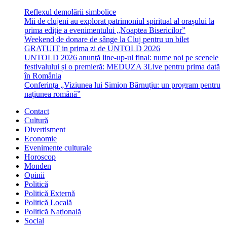
Reflexul demolării simbolice
Mii de clujeni au explorat patrimoniul spiritual al orașului la
prima ediție a evenimentului „Noaptea Bisericilor”
Weekend de donare de sânge la Cluj pentru un bilet
GRATUIT in prima zi de UNTOLD 2026
UNTOLD 2026 anunță line-up-ul final: nume noi pe scenele
festivalului și o premieră: MEDUZA 3Live pentru prima dată
în România
Conferința „Viziunea lui Simion Bărnuțiu: un program pentru
națiunea română”
Contact
Cultură
Divertisment
Economie
Evenimente culturale
Horoscop
Monden
Opinii
Politică
Politică Externă
Politică Locală
Politică Națională
Social