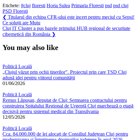
Etichete:
#cluj
floresti
Horia Sulea
Primaria Floresti
psd
psd cluj
PSD Floresti
Navigare
Previous
❮
Titularul din echipa CFR-ului este incert pentru meciul cu Sepsi!
Post:
Ce soluții are Mutu
în
Next
Cluj IT Cluster a pus bazele primului HUB regional de securitate
articole
Post:
cibernetică din România
❯
You may also like
Politică Locală
„Clujul văzut prin ochii tinerilor”. Proiectul prin care TSD Cluj
adună idei pentru viitorul comunității
01/06/2026
Politică Locală
Remus Lăpușan, deputat de Cluj: Semnarea contractului pentru
construirea Spitalului Regional de Urgență Cluj marchează o etapă
decisivă pentru sistemul medical din Transilvania
12/05/2026
Politică Locală
Cca. 84.000.000 de lei alocați de Consiliul Județean Cluj pentru
modernizarea și întreținerea drumurilor județene în anul 2026