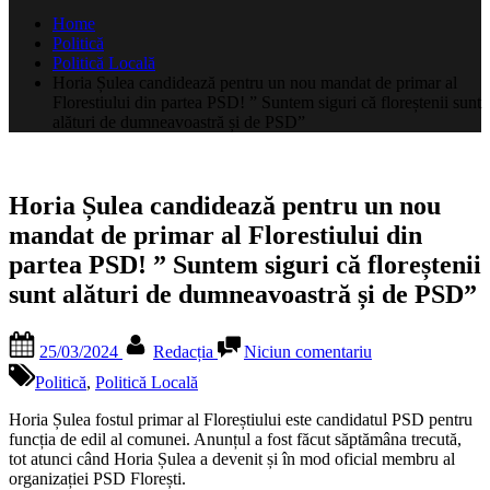
după:
Home
Politică
Politică Locală
Horia Șulea candidează pentru un nou mandat de primar al
Florestiului din partea PSD! ” Suntem siguri că floreștenii sunt
alături de dumneavoastră și de PSD”
Horia Șulea candidează pentru un nou
mandat de primar al Florestiului din
partea PSD! ” Suntem siguri că floreștenii
sunt alături de dumneavoastră și de PSD”
Posted
By
la
25/03/2024
Redacția
Niciun comentariu
on
Horia
Șulea
Politică
,
Politică Locală
candidează
pentru
Horia Șulea fostul primar al Floreștiului este candidatul PSD pentru
un
funcția de edil al comunei. Anunțul a fost făcut săptămâna trecută,
nou
tot atunci când Horia Șulea a devenit și în mod oficial membru al
mandat
organizației PSD Florești.