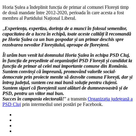
de
Horia Șulea a îndeplinit funcția de primar al comunei Florești timp
primar
de două mandate între 2012-2020, perioada în care acesta a fost
al
membru al Partidului Național Liberal.
Florestiului
din
„
Experiența, expertiza, dorința de a munci în folosul semenilor,
partea
capacitatea de a lucra în echipă, toate aceste calități îl recomandă
PSD!
pe Horia Șulea ca un bun gospodar și un primar deschis spre
”
rezolvarea nevoilor Floreștiului, aproape de floreșteni.
Suntem
siguri
Îi urăm bun venit lui domnului Horia Șulea în echipa PSD Cluj,
că
în funcția de președinte al organizației PSD Florești și candidat la
floreștenii
funcția de primar al celei mai importante comune din România.
sunt
Suntem convinși că împreună, promovând valorile social-
alături
democrate prin proiecte menite să dezvolte comuna Florești, dar și
de
întreg județul, suntem cea mai bună soluție pentru clujeni.
dumneavoastră
Suntem siguri că floreștenii sunt alături de dumneavoastră și de
și
PSD, pentru un viitor mai bun.
de
Succes în campania electorală!
” a transmis
Organizația județeană a
PSD”
PSD Cluj
prin intermediul unei postări pe Facebook.