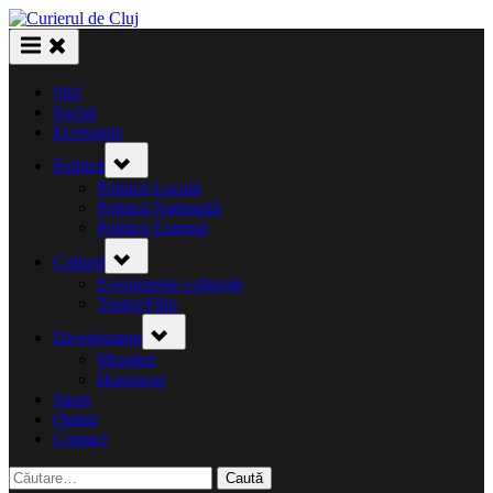
Skip
to
content
Știri
Social
Economie
Toggle
Politică
sub-
menu
Politică Locală
Politică Națională
Politică Externă
Toggle
Cultură
sub-
menu
Evenimente culturale
Teatru/Film
Toggle
Divertisment
sub-
menu
Monden
Horoscop
Sport
Opinii
Contact
Caută