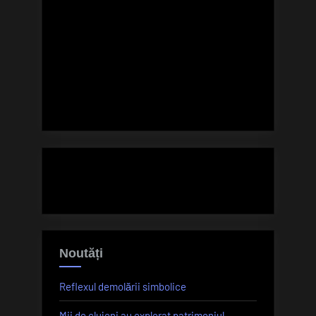
Noutăți
Reflexul demolării simbolice
Mii de clujeni au explorat patrimoniul