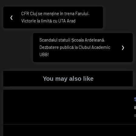
Navigare
CFR Cluj se menține în trena Farului.
Previous
❮
în
Victorie la limită cu UTA Arad
Post:
articole
Scandalul statuii Școala Ardeleană.
Next
Dezbatere publică la Clubul Academic
❯
Post:
UBB!
You may also like
Ș
B
0