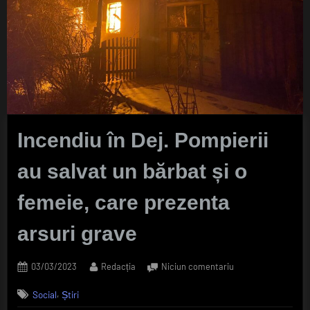
Incendiu în Dej. Pompierii
au salvat un bărbat și o
femeie, care prezenta
arsuri grave
Posted
By
la
03/03/2023
Redacția
Niciun comentariu
on
Incendiu
,
Social
Știri
în
Dej.