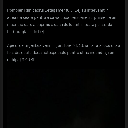
Pompierii
Pompierii din cadrul Detașamentului Dej au intervenit în
au
această seară pentru a salva două persoane surprinse de un
salvat
un
incendiu care a cuprins o casă de locuit, situată pe strada
bărbat
I.L.Caragiale din Dej.
și
o
Apelul de urgență a venit în jurul orei 21.30, iar la fața locului au
femeie,
fost dislocate două autospeciale pentru stins incendii și un
care
echipaj SMURD.
prezenta
arsuri
grave