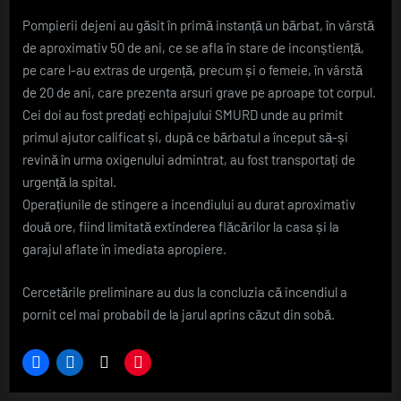
Pompierii dejeni au găsit în primă instanță un bărbat, în vârstă
de aproximativ 50 de ani, ce se afla în stare de inconștiență,
pe care l-au extras de urgență, precum și o femeie, în vârstă
de 20 de ani, care prezenta arsuri grave pe aproape tot corpul.
Cei doi au fost predați echipajului SMURD unde au primit
primul ajutor calificat și, după ce bărbatul a început să-și
revină în urma oxigenului admintrat, au fost transportați de
urgență la spital.
Operațiunile de stingere a incendiului au durat aproximativ
două ore, fiind limitată extinderea flăcărilor la casa și la
garajul aflate în imediata apropiere.
Cercetările preliminare au dus la concluzia că incendiul a
pornit cel mai probabil de la jarul aprins căzut din sobă.