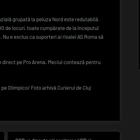
pe
Olimpico
azială grupată la peluza Nord este redutabilă.
0 de locuri, toate cumpărate de la începutul
. Nu e exclus ca suporteri ai rivalei AS Roma să
în direct pe Pro Arena. Meciul contează pentru
 pe Olimpico/ Foto arhivă
Curierul de Cluj