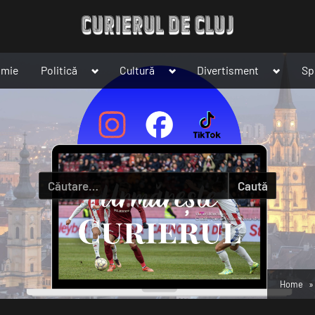
Toggle
Toggle
Toggle
omie
Politică
Cultură
Divertisment
Sp
sub-
sub-
sub-
menu
menu
menu
Caută
după:
Home