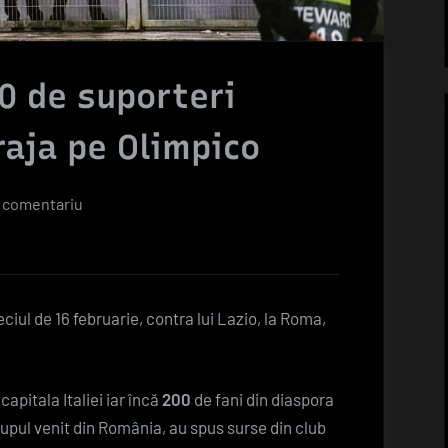
00 de suporteri
raja pe Olimpico
la
 comentariu
Lazio-
CFR
Cluj.
700
ciul de 16 februarie, contra lui Lazio, la Roma,
de
suporteri
feroviari
apitala Italiei iar încă
200
de fani din diaspora
vor
rupul venit din România, au spus surse din club
încuraja