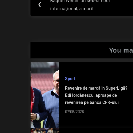
Raquel Welch, un sex-simbol
Previous
❮
în
internaţional, a murit
Post:
articole
You ma
Sport
Revenire de marcă în SuperLigă?
Edi Iordănescu, aproape de
revenirea pe banca CFR-ului
07/06/2026