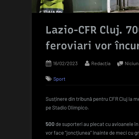
Lazio-CFR Cluj. 7
feroviari vor încu
Posted
By
16/02/2023
Redacția
Niciun
on
Sport
Susținere din tribună pentru CFR Cluj la me
pe Stadio Olimpico.
500
de suporteri au plecat cu avioanele în c
vor face ”joncțiunea” înainte de meci cu g