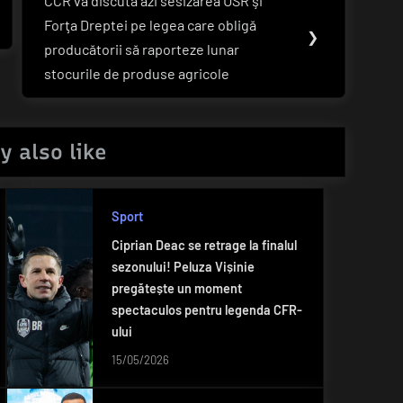
CCR va discuta azi sesizarea USR şi
Next
Forţa Dreptei pe legea care obligă
Post:
❯
producătorii să raporteze lunar
stocurile de produse agricole
y also like
Sport
Ciprian Deac se retrage la finalul
sezonului! Peluza Vișinie
pregătește un moment
spectaculos pentru legenda CFR-
ului
15/05/2026