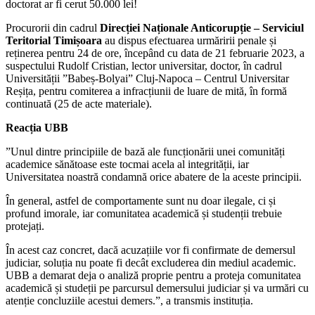
doctorat ar fi cerut 50.000 lei!
Procurorii din cadrul
Direcției Naționale Anticorupție – Serviciul
Teritorial Timișoara
au dispus efectuarea urmăririi penale și
reținerea pentru 24 de ore, începând cu data de 21 februarie 2023, a
suspectului Rudolf Cristian, lector universitar, doctor, în cadrul
Universității ”Babeș-Bolyai” Cluj-Napoca – Centrul Universitar
Reșița, pentru comiterea a infracțiunii de luare de mită, în formă
continuată (25 de acte materiale).
Reacția UBB
”Unul dintre principiile de bază ale funcționării unei comunități
academice sănătoase este tocmai acela al integrității, iar
Universitatea noastră condamnă orice abatere de la aceste principii.
În general, astfel de comportamente sunt nu doar ilegale, ci și
profund imorale, iar comunitatea academică și studenții trebuie
protejați.
În acest caz concret, dacă acuzațiile vor fi confirmate de demersul
judiciar, soluția nu poate fi decât excluderea din mediul academic.
UBB a demarat deja o analiză proprie pentru a proteja comunitatea
academică și studeții pe parcursul demersului judiciar și va urmări cu
atenție concluziile acestui demers.”, a transmis instituția.