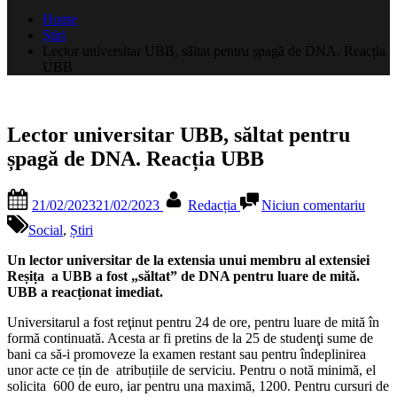
după:
Home
Știri
Lector universitar UBB, săltat pentru șpagă de DNA. Reacția
UBB
Lector universitar UBB, săltat pentru
șpagă de DNA. Reacția UBB
Posted
By
la
21/02/2023
21/02/2023
Redacția
Niciun comentariu
on
Lecto
univer
Social
,
Știri
UBB
săltat
Un lector universitar de la extensia unui membru al extensiei
pentr
Reșița a UBB a fost „săltat” de DNA pentru luare de mită.
șpagă
UBB a reacționat imediat.
de
Universitarul a fost reţinut pentru 24 de ore, pentru luare de mită în
DNA
formă continuată. Acesta ar fi pretins de la 25 de studenţi sume de
Reacț
bani ca să-i promoveze la examen restant sau pentru îndeplinirea
UBB
unor acte ce țin de atribuțiile de serviciu. Pentru o notă minimă, el
solicita 600 de euro, iar pentru una maximă, 1200. Pentru cursuri de