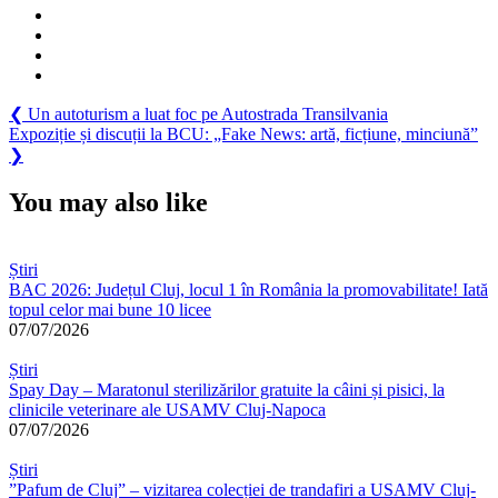
Navigare
Previous
❮
Un autoturism a luat foc pe Autostrada Transilvania
Post:
Next
Expoziție și discuții la BCU: „Fake News: artă, ficțiune, minciună”
în
Post:
❯
articole
You may also like
Știri
BAC 2026: Județul Cluj, locul 1 în România la promovabilitate! Iată
topul celor mai bune 10 licee
07/07/2026
Știri
Spay Day – Maratonul sterilizărilor gratuite la câini și pisici, la
clinicile veterinare ale USAMV Cluj-Napoca
07/07/2026
Știri
”Pafum de Cluj” – vizitarea colecției de trandafiri a USAMV Cluj-