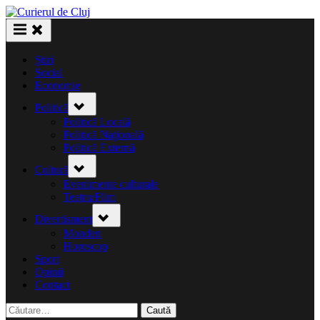
Skip
to
content
Știri
Social
Economie
Toggle
Politică
sub-
menu
Politică Locală
Politică Națională
Politică Externă
Toggle
Cultură
sub-
menu
Evenimente culturale
Teatru/Film
Toggle
Divertisment
sub-
menu
Monden
Horoscop
Sport
Opinii
Contact
Caută