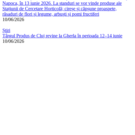
Napoca, în 13 iunie 2026. La standuri se vor vinde produse ale
Stațiunii de Cercetare Horticolă; cireșe și căpșune proaspete,
răsaduri de flori și legume, arbuști și pomi fructiferi
10/06/2026
Știri
Târgul Produs de Cluj revine la Gherla în perioada 12–14 iunie
10/06/2026