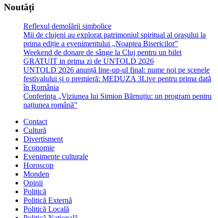
Noutăți
Reflexul demolării simbolice
Mii de clujeni au explorat patrimoniul spiritual al orașului la
prima ediție a evenimentului „Noaptea Bisericilor”
Weekend de donare de sânge la Cluj pentru un bilet
GRATUIT in prima zi de UNTOLD 2026
UNTOLD 2026 anunță line-up-ul final: nume noi pe scenele
festivalului și o premieră: MEDUZA 3Live pentru prima dată
în România
Conferința „Viziunea lui Simion Bărnuțiu: un program pentru
națiunea română”
Contact
Cultură
Divertisment
Economie
Evenimente culturale
Horoscop
Monden
Opinii
Politică
Politică Externă
Politică Locală
Politică Națională