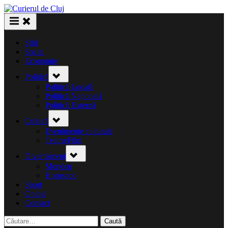
Skip
to
content
Știri
Social
Economie
Toggle
Politică
sub-
menu
Politică Locală
Politică Națională
Politică Externă
Toggle
Cultură
sub-
menu
Evenimente culturale
Teatru/Film
Toggle
Divertisment
sub-
menu
Monden
Horoscop
Sport
Opinii
Contact
Caută