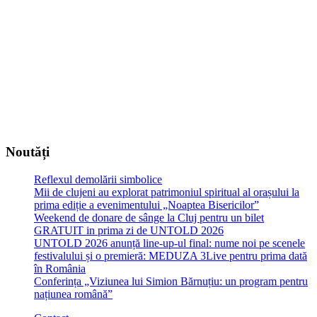
Noutăți
Reflexul demolării simbolice
Mii de clujeni au explorat patrimoniul spiritual al orașului la
prima ediție a evenimentului „Noaptea Bisericilor”
Weekend de donare de sânge la Cluj pentru un bilet
GRATUIT in prima zi de UNTOLD 2026
UNTOLD 2026 anunță line-up-ul final: nume noi pe scenele
festivalului și o premieră: MEDUZA 3Live pentru prima dată
în România
Conferința „Viziunea lui Simion Bărnuțiu: un program pentru
națiunea română”