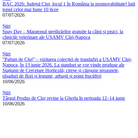
BAC 2026: Județul Cluj, locul 1 în România la promovabilitate! Iată
topul celor mai bune 10 licee
07/07/2026
Știri
Spay Day – Maratonul sterilizărilor gratuite la câini și pisici, la
clinicile veterinare ale USAMV Cluj-Napoca
07/07/2026
Știri
”Pafum de Cluj” – vizitarea colecției de trandafiri a USAMV Cluj-
Napoca, în 13 iunie 2026. La standuri se vor vinde produse ale
Stațiunii de Cercetare Horticolă; cireșe și căpșune proaspete,
răsaduri de flori și legume, arbuști și pomi fructiferi
10/06/2026
Știri
Târgul Produs de Cluj revine la Gherla în perioada 12–14 iunie
10/06/2026