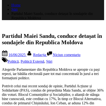
după:
Home
Știri
Partidul Maiei Sandu, conduce detașat în sondajele din
Republica Moldova
Partidul Maiei Sandu, conduce detașat în
sondajele din Republica Moldova
Posted
By
la
16/06/2025
Redacția
Niciun comentariu
on
Partidul
Maiei
Politică
,
Politică Externă
,
Știri
Sandu,
conduce
Alegerile Parlamentare din Republica Moldova se apropie cu pași
detașat
repezi, iar bătălia electorală pare tot mai concentrată în jurul a trei
în
formațiuni politice.
sondajele
Potrivit celui mai recent sondaj de opinie, Partidul Acțiune și
din
Solidaritate (PAS), condus de președinta Maia Sandu, ar obține 36%
Republica
din voturi. Blocul Comuniștilor și Socialiștilor, o alianță de stânga
Moldova
bine cunoscută, este creditat cu 17%, în timp ce Blocul Alternativa,
condus de primarul Chișinăului, Ion Ceban, ar aduna 12% din