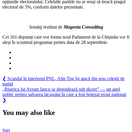
opțiunile electoratului. Celelalte partide nu ar reuși să treacă pragul
electoral de 5%, conform datelor prezentate.
Sondaj realizat de
Magenta Consulting
Cei 101 deputați care vor forma noul Parlament de la Chișinău vor fi
aleși în scrutinul programat pentru data de 28 septembrie.
Navigare
Previous
❮
Scandal în interiorul PNL, Alin Tișe își atacă din nou colegii de
Post:
partid
în
Next
„Biserica lui Avram Iancu se degradează sub tăcere” — un apel
articole
Post:
public pentru salvarea lăcașului în care a fost botezat eroul național
❯
You may also like
Știri