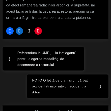
ca efect rămânerea rădăcinilor arborilor la suprafață, iar
acest lucru ar fi dus la uscarea acestora, precum și ca
urmare a lărgirii trotuarelor pentru circulația pietonilor.
Navigare
Referendum la UMF „Iuliu Hațieganu”
Previous
în
❮
pentru alegerea modalităţii de
Post:
desemnare a rectorului
articole
FOTO O fetiță de 8 ani și un bărbat
Next
accidentați ușor într-un accident la
❯
Post:
Aiton