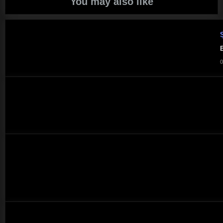
You may also like
Ș
B
0