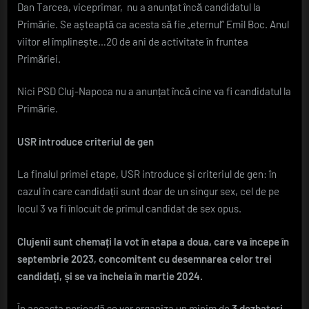
Dan Tarcea, viceprimar, nu a anunțat încă candidatul la
Primărie. Se așteaptă ca acesta să fie „eternul” Emil Boc. Anul
viitor el împlinește…20 de ani de activitate în fruntea
Primăriei.
Nici PSD Cluj-Napoca nu a anunțat încă cine va fi candidatul la
Primărie.
USR introduce criteriul de gen
La finalul primei etape, USR introduce și criteriul de gen: în
cazul în care candidații sunt doar de un singur sex, cel de pe
locul 3 va fi înlocuit de primul candidat de sex opus.
Clujenii sunt chemați la vot în etapa a doua, care va începe în
septembrie 2023, concomitent cu desemnarea celor trei
candidați, și se va încheia în martie 2024.
În aceasta perioadă se vor organiza un minim de
3 dezbateri