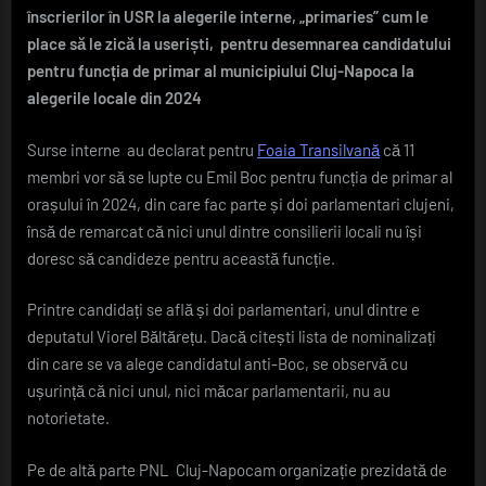
înscrierilor în USR la alegerile interne, „primaries” cum le
luptă
pentru
place să le zică la useriști, pentru desemnarea candidatului
1
pentru funcția de primar al municipiului Cluj-Napoca la
loc
alegerile locale din 2024
anti-
Boc
Surse interne au declarat pentru
Foaia Transilvană
că 11
membri vor să se lupte cu Emil Boc pentru funcția de primar al
orașului în 2024, din care fac parte și doi parlamentari clujeni,
însă de remarcat că nici unul dintre consilierii locali nu își
doresc să candideze pentru această funcție.
Printre candidați se află și doi parlamentari, unul dintre e
deputatul Viorel Băltărețu. Dacă citești lista de nominalizați
din care se va alege candidatul anti-Boc, se observă cu
ușurință că nici unul, nici măcar parlamentarii, nu au
notorietate.
Pe de altă parte PNL Cluj-Napocam organizație prezidată de