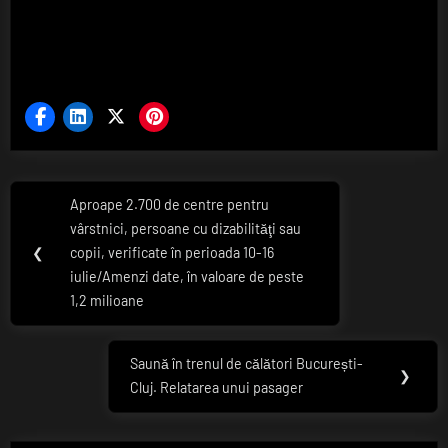
Navigare
Aproape 2.700 de centre pentru
Previous
în
vârstnici, persoane cu dizabilităţi sau
Post:
❮
copii, verificate în perioada 10-16
articole
iulie/Amenzi date, în valoare de peste
1,2 milioane
Saună în trenul de călători București-
Next
❯
Cluj. Relatarea unui pasager
Post: