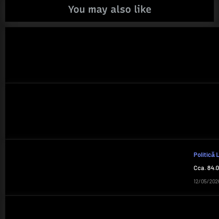
You may also like
Politică 
Cca. 84.0
12/05/202