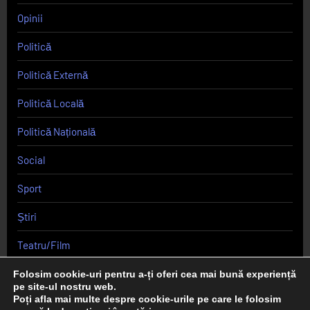
Opinii
Politică
Politică Externă
Politică Locală
Politică Națională
Social
Sport
Știri
Teatru/Film
Uncategorized
Folosim cookie-uri pentru a-ți oferi cea mai bună experiență
pe site-ul nostru web.
Poți afla mai multe despre cookie-urile pe care le folosim