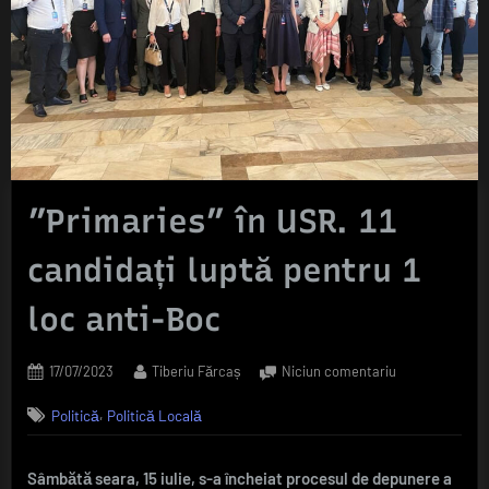
”Primaries” în USR. 11
candidați luptă pentru 1
loc anti-Boc
Posted
By
la
17/07/2023
Tiberiu Fărcaș
Niciun comentariu
on
”Primaries”
,
Politică
Politică Locală
în
USR.
11
Sâmbătă seara, 15 iulie, s-a încheiat procesul de depunere a
candidați