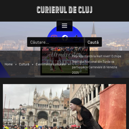
Skip
to
content
Caută
după:
Reprezentanță la înalt nivel! Echipa
Teatrului Național din Turda va
Home
Cultură
Evenimente culturale
participa la Carnevale di Venezia
2025