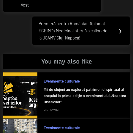
articole
Vest
Premieră pentru România: Diplomat
Next
ECEIM în Medicina Internă a cailor, de
❯
Post:
la USAMV Cluj-Napoca!
You may also like
Evenimente culturale
Mii de clujeni au explorat patrimoniul spiritual al
orașului la prima ediție a evenimentului „Noaptea
Bisericilor”
26/07/2026
Evenimente culturale