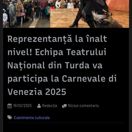
Reprezentanță la înalt
nivel! Echipa Teatrului
Național din Turda va
participa la Carnevale di
Venezia 2025
Posted
By
la
19/02/2025
Redacția
Niciun comentariu
on
Reprezentanță
Evenimente culturale
la
înalt
nivel!