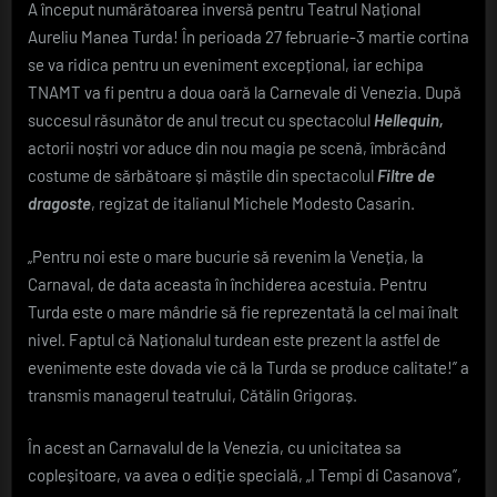
A început numărătoarea inversă pentru Teatrul Național
Echipa
Aureliu Manea Turda! În perioada 27 februarie-3 martie cortina
Teatrului
Național
se va ridica pentru un eveniment excepțional, iar echipa
din
TNAMT va fi pentru a doua oară la Carnevale di Venezia. După
Turda
succesul răsunător de anul trecut cu spectacolul
Hellequin,
va
actorii noștri vor aduce din nou magia pe scenă, îmbrăcând
participa
costume de sărbătoare și măștile din spectacolul
Filtre de
la
Carnevale
dragoste
, regizat de italianul Michele Modesto Casarin.
di
Venezia
„Pentru noi este o mare bucurie să revenim la Veneția, la
2025
Carnaval, de data aceasta în închiderea acestuia. Pentru
Turda este o mare mândrie să fie reprezentată la cel mai înalt
nivel. Faptul că Naționalul turdean este prezent la astfel de
evenimente este dovada vie că la Turda se produce calitate!” a
transmis managerul teatrului, Cătălin Grigoraș.
În acest an Carnavalul de la Venezia, cu unicitatea sa
copleșitoare, va avea o ediție specială, „I Tempi di Casanova”,