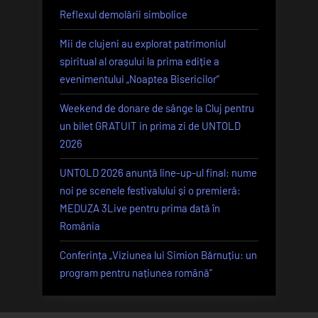
Reflexul demolării simbolice
Mii de clujeni au explorat patrimoniul
spiritual al orașului la prima ediție a
evenimentului „Noaptea Bisericilor”
Weekend de donare de sânge la Cluj pentru
un bilet GRATUIT in prima zi de UNTOLD
2026
UNTOLD 2026 anunță line-up-ul final: nume
noi pe scenele festivalului și o premieră:
MEDUZA 3Live pentru prima dată în
România
Conferința „Viziunea lui Simion Bărnuțiu: un
program pentru națiunea română”