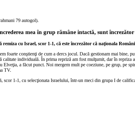
rahmani 79 autogol).
 Încrederea mea în grup rămâne intactă, sunt încrezăt
emiza cu Israel, scor 1-1, că este încrezător că naţionala Românie
untem foarte conştienţi de cum a dercs jocul. Dacă gestionam mai bine, p
calitate individuală. În prima repriză am fost mulţumit, dar în repriza 
u Elveţia, a făcut punct. Noi mergem mult pe coeziune, pe grup, pe spiri
ma TV.
scor 1-1, cu selecţionata Israelului, într-un meci din grupa I de califi