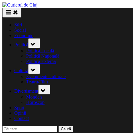
Skip
to
content
Știri
Social
Economie
Toggle
Politică
sub-
menu
Politică Locală
Politică Națională
Politică Externă
Toggle
Cultură
sub-
menu
Evenimente culturale
Teatru/Film
Toggle
Divertisment
sub-
menu
Monden
Horoscop
Sport
Opinii
Contact
Caută