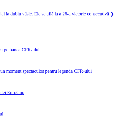
l la dublu vâsle. Ele se află la a 26-a victorie consecutivă
❯
ea pe banca CFR-ului
ște un moment spectaculos pentru legenda CFR-ului
nalei EuroCup
ul