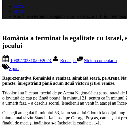
după:
Home
Sport
România a terminat la egalitate cu Israel, scor 1-1, în preliminar
România a terminat la egalitate cu Israel, s
jocului
Posted
By
la
10/09/2023
10/09/2023
Redacția
Niciun comentariu
on
Româ
a
Sport
termi
la
Reprezentativa României a remizat, sâmbătă seară, pe Arena Naţion
egalit
puncte, înregistrând până acum două victorii şi trei remize.
cu
Tricolorii au început meciul de pe Arena Naţională cu şansa ratată de 
Israel
o lovitură de cap pe lângă poartă, în minutul 21, pentru ca în minutul 2
scor
a urmărit faza – a deschis scorul. Israelienii au venit în atac şi au în
1-
1,
Oaspeţii au egalat în minutul 53, la un şut al lui Gloukh la colţul lung.
în
minute mai târziu Stanciu l-a lansat pe George Puşcaş, care a şutat pro
prelim
finalul de meci şi întâlnirea s-a încheiat la egalitate, 1-1.
Euro-