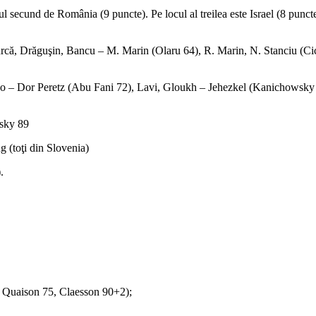
l secund de România (9 puncte). Pe locul al treilea este Israel (8 punct
orii
 Drăguşin, Bancu – M. Marin (Olaru 64), R. Marin, N. Stanciu (Cicâl
e
ivo – Dor Peretz (Abu Fani 72), Lavi, Gloukh – Jehezkel (Kanicho
a
wsky 89
i
 (toţi din Slovenia)
.
, Quaison 75, Claesson 90+2);