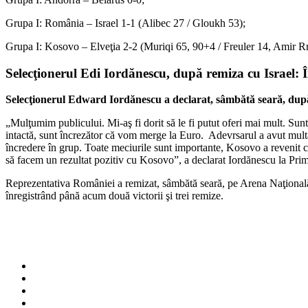
Grupa I: România – Israel 1-1 (Alibec 27 / Gloukh 53);
Grupa I: Kosovo – Elveţia 2-2 (Muriqi 65, 90+4 / Freuler 14, Amir R
Selecţionerul Edi Iordănescu, după remiza cu Israel:
Selecţionerul Edward Iordănescu a declarat, sâmbătă seară, după r
„Mulţumim publicului. Mi-aş fi dorit să le fi putut oferi mai mult. S
intactă, sunt încrezător că vom merge la Euro. Adevrsarul a avut multă 
încredere în grup. Toate meciurile sunt importante, Kosovo a revenit c
să facem un rezultat pozitiv cu Kosovo”, a declarat Iordănescu la Pri
Reprezentativa României a remizat, sâmbătă seară, pe Arena Naţională, 
înregistrând până acum două victorii şi trei remize.