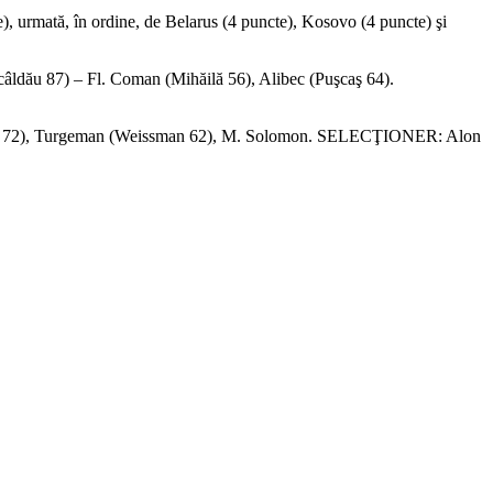
e), urmată, în ordine, de Belarus (4 puncte), Kosovo (4 puncte) şi
dău 87) – Fl. Coman (Mihăilă 56), Alibec (Puşcaş 64).
wsky 72), Turgeman (Weissman 62), M. Solomon. SELECŢIONER: Alon