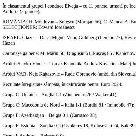
2024.
În clasamentul grupei I conduce Elveţia – cu 11 puncte, urmată pe locu
Tricol
Andorra (2 puncte).
au
avut
ROMÂNIA: H. Moldovan – Sorescu (Moruţan 56), C. Manea, A. Burcă,
o
SELECŢIONER: Edward Iordănescu
ocazi
la
ISRAEL: Glazer – Dasa, Miguel Vitor, Goldberg (Lemkin 77), Rev
ultim
Hazan
fază
a
Cartonaşe galbene: M. Marin 56, Drăguşin 61, Puşcaş 85 / Kanicho
joculu
Arbitri: Slavko Vincic – Tomaz Klancnik, Andraz Kovacic – Matej Jug
Arbitri VAR: Nejc Kajtazovic – Rade Obrenovic (ambii din Slovenia)
Rezultate înregistrate sâmbătă, în calificările pentru Euro 2024:
Grupa C: Ucraina – Anglia 1-1 (Zinchenko 26 / Walker 41);
Grupa C: Macedonia de Nord – Italia 1-1 (Bardhi 81 / Immobile 47);
Grupa F: Azerbaidjan – Belgia 0-1 (Carrasco 38);
Grupa F: Estonia – Suedia 0-5 (Gyokeres 18, Kulusevski 24, Isak 39
Grupa I: Andorra – Belarus 0-0;