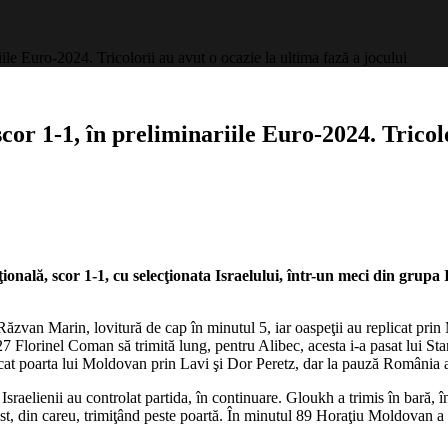
iile Euro-2024. Tricolorii au avut o ocazie la ultima fază a jocului
cor 1-1, în preliminariile Euro-2024. Tricolo
nia
nat
ală, scor 1-1, cu selecţionata Israelului, într-un meci din grupa 
ate
Răzvan Marin, lovitură de cap în minutul 5, iar oaspeţii au replicat pri
,
7 Florinel Coman să trimită lung, pentru Alibec, acesta i-a pasat lui Stan
cercat poarta lui Moldovan prin Lavi şi Dor Peretz, dar la pauză România a 
 Israelienii au controlat partida, în continuare. Gloukh a trimis în bară, 
st, din careu, trimiţând peste poartă. În minutul 89 Horaţiu Moldovan a in
inariile