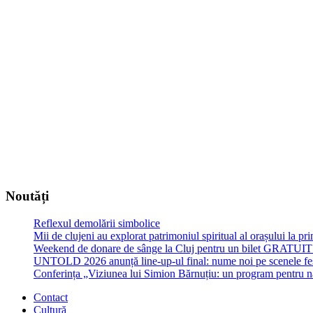
Noutăți
Reflexul demolării simbolice
Mii de clujeni au explorat patrimoniul spiritual al orașului la p
Weekend de donare de sânge la Cluj pentru un bilet GRATU
UNTOLD 2026 anunță line-up-ul final: nume noi pe scenele fe
Conferința „Viziunea lui Simion Bărnuțiu: un program pentru 
Contact
Cultură