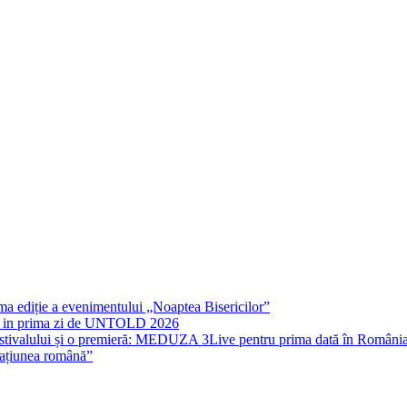
rima ediție a evenimentului „Noaptea Bisericilor”
IT in prima zi de UNTOLD 2026
stivalului și o premieră: MEDUZA 3Live pentru prima dată în Români
națiunea română”