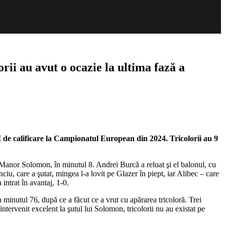
rii au avut o ocazie la ultima fază a
I de calificare la Campionatul European din 2024. Tricolorii au 9
n Manor Solomon, în minutul 8. Andrei Burcă a reluat şi el balonul, cu
ciu, care a şutat, mingea l-a lovit pe Glazer în piept, iar Alibec – care
intrat în avantaj, 1-0.
în minutul 76, după ce a făcut ce a vrut cu apărarea tricoloră. Trei
tervenit excelent la şutul lui Solomon, tricolorii nu au existat pe