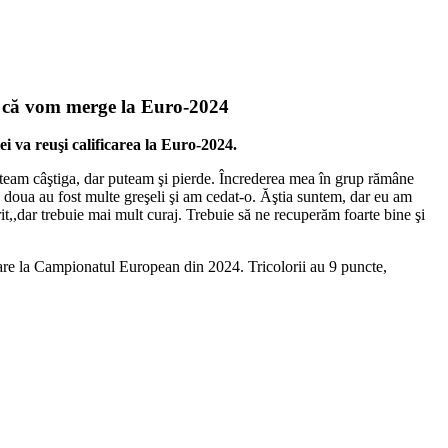
or că vom merge la Euro-2024
i va reuşi calificarea la Euro-2024.
uteam câştiga, dar puteam şi pierde. Încrederea mea în grup rămâne
a doua au fost multe greşeli şi am cedat-o. Ăştia suntem, dar eu am
t,,dar trebuie mai mult curaj. Trebuie să ne recuperăm foarte bine şi
care la Campionatul European din 2024. Tricolorii au 9 puncte,