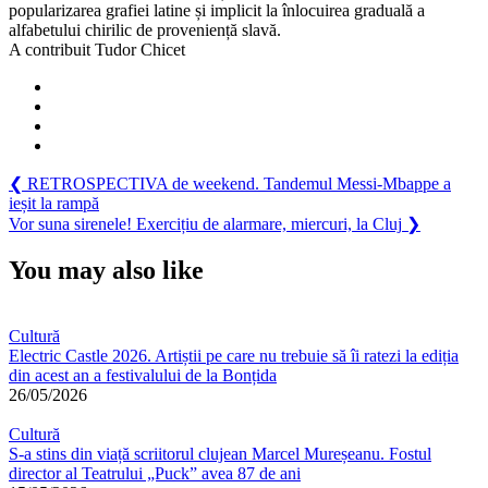
popularizarea grafiei latine și implicit la înlocuirea graduală a
alfabetului chirilic de proveniență slavă.
A contribuit Tudor Chicet
Navigare
Previous
❮
RETROSPECTIVA de weekend. Tandemul Messi-Mbappe a
Post:
ieșit la rampă
în
Next
Vor suna sirenele! Exercițiu de alarmare, miercuri, la Cluj
❯
articole
Post:
You may also like
Cultură
Electric Castle 2026. Artiștii pe care nu trebuie să îi ratezi la ediția
din acest an a festivalului de la Bonțida
26/05/2026
Cultură
S-a stins din viață scriitorul clujean Marcel Mureșeanu. Fostul
director al Teatrului „Puck” avea 87 de ani