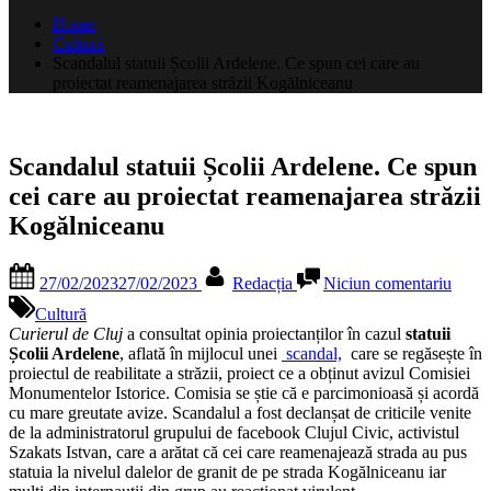
după:
Home
Cultură
Scandalul statuii Școlii Ardelene. Ce spun cei care au
proiectat reamenajarea străzii Kogălniceanu
Scandalul statuii Școlii Ardelene. Ce spun
cei care au proiectat reamenajarea străzii
Kogălniceanu
Posted
By
la
27/02/2023
27/02/2023
Redacția
Niciun comentariu
on
Scand
statuii
Cultură
Școlii
Curierul de Cluj
a consultat opinia proiectanților în cazul
statuii
Ardel
Școlii Ardelene
, aflată în mijlocul unei
scandal,
care se regăsește în
Ce
proiectul de reabilitate a străzii, proiect ce a obținut avizul Comisiei
spun
Monumentelor Istorice. Comisia se știe că e parcimonioasă și acordă
cei
cu mare greutate avize. Scandalul a fost declanșat de criticile venite
care
de la administratorul grupului de facebook Clujul Civic, activistul
au
Szakats Istvan, care a arătat că cei care reamenajează strada au pus
proiec
statuia la nivelul dalelor de granit de pe strada Kogălniceanu iar
reame