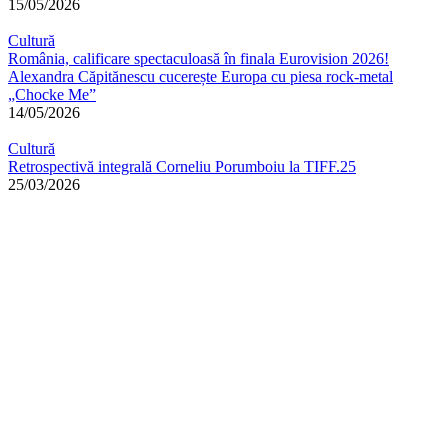
15/05/2026
Cultură
România, calificare spectaculoasă în finala Eurovision 2026!
Alexandra Căpitănescu cucerește Europa cu piesa rock-metal
„Chocke Me”
14/05/2026
Cultură
Retrospectivă integrală Corneliu Porumboiu la TIFF.25
25/03/2026