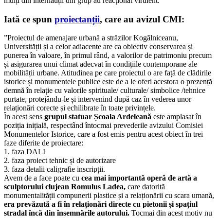
mulți din internauții din grup au reacționat virulent.
străzii
Kogăl
Iată ce spun
proiectanții
, care au avizul CMI:
”Proiectul de amenajare urbană a străzilor Kogălniceanu,
Universității și a celor adiacente are ca obiectiv conservarea și
punerea în valoare, în primul rând, a valorilor de patrimoniu precum
și asigurarea unui climat adecvat în condițiile contemporane ale
mobilității urbane. Atitudinea pe care proiectul o are față de clădirile
istorice și monumentele publice este de a le oferi acestora o prezență
demnă în relație cu valorile spirituale/ culturale/ simbolice /tehnice
purtate, protejându-le și intervenind după caz în vederea unor
relaționări corecte și echilibrate în toate privințele.
În acest sens
grupul statuar Școala Ardeleană
este amplasat în
poziția inițială, respectând întocmai prevederile avizului Comisiei
Monumentelor Istorice, care a fost emis pentru acest obiect în trei
faze diferite de proiectare:
1. faza DALI
2. faza proiect tehnic și de autorizare
3. faza detalii caligrafie inscripții.
Avem de a face poate cu
cea mai importantă operă de artă a
sculptorului clujean Romulus Ladea,
care datorită
monumentalității compunerii plastice și a relaționării cu scara umană,
era prevăzută a fi în relaționări directe cu pietonii și spațiul
stradal încă din însemnările autorului.
Tocmai din acest motiv nu