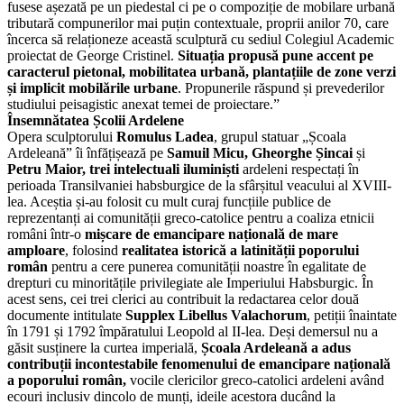
fusese așezată pe un piedestal ci pe o compoziție de mobilare urbană
tributară compunerilor mai puțin contextuale, proprii anilor 70, care
încerca să relaționeze această sculptură cu sediul Colegiul Academic
proiectat de George Cristinel.
Situația propusă pune accent pe
caracterul pietonal, mobilitatea urbană, plantațiile de zone verzi
și implicit mobilările urbane
. Propunerile răspund și prevederilor
studiului peisagistic anexat temei de proiectare.”
Însemnătatea Școlii Ardelene
Opera sculptorului
Romulus Ladea
, grupul statuar „Școala
Ardeleană” îi înfățișează pe
Samuil Micu, Gheorghe Șincai
și
Petru Maior, trei intelectuali iluminiști
ardeleni respectați în
perioada Transilvaniei habsburgice de la sfârșitul veacului al XVIII-
lea. Aceștia și-au folosit cu mult curaj funcțiile publice de
reprezentanți ai comunității greco-catolice pentru a coaliza etnicii
români într-o
mișcare de emancipare națională de mare
amploare
, folosind
realitatea istorică a latinității poporului
român
pentru a cere punerea comunității noastre în egalitate de
drepturi cu minoritățile privilegiate ale Imperiului Habsburgic. În
acest sens, cei trei clerici au contribuit la redactarea celor două
documente intitulate
Supplex Libellus Valachorum
, petiții înaintate
în 1791 și 1792 împăratului Leopold al II-lea. Deși demersul nu a
găsit susținere la curtea imperială,
Școala Ardeleană a adus
contribuții incontestabile fenomenului de emancipare națională
a poporului român,
vocile clericilor greco-catolici ardeleni având
ecouri inclusiv dincolo de munți, ideile acestora ducând la