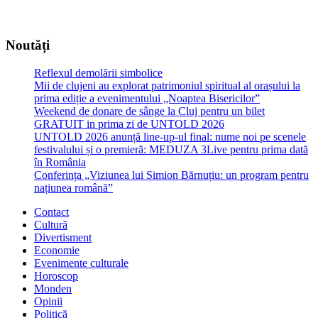
Noutăți
Reflexul demolării simbolice
Mii de clujeni au explorat patrimoniul spiritual al orașului la
prima ediție a evenimentului „Noaptea Bisericilor”
Weekend de donare de sânge la Cluj pentru un bilet
GRATUIT in prima zi de UNTOLD 2026
UNTOLD 2026 anunță line-up-ul final: nume noi pe scenele
festivalului și o premieră: MEDUZA 3Live pentru prima dată
în România
Conferința „Viziunea lui Simion Bărnuțiu: un program pentru
națiunea română”
Contact
Cultură
Divertisment
Economie
Evenimente culturale
Horoscop
Monden
Opinii
Politică