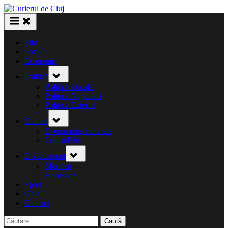
Skip
to
content
Știri
Social
Economie
Toggle
Politică
sub-
menu
Politică Locală
Politică Națională
Politică Externă
Toggle
Cultură
sub-
menu
Evenimente culturale
Teatru/Film
Toggle
Divertisment
sub-
menu
Monden
Horoscop
Sport
Opinii
Contact
Caută