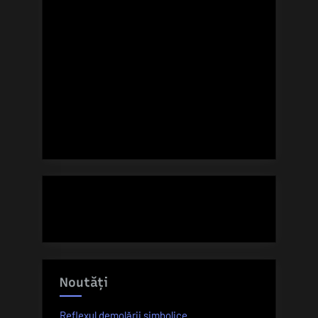
Noutăți
Reflexul demolării simbolice