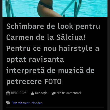
Schimbare de look pentru
Carmen de la Sălciua!
Pentru ce nou hairstyle a
optat ravisanta
interpretă de muzică de
petrecere FOTO
Posted
By
la
01/02/2023
Redacția
Niciun comentariu
on
Schimbare
,
Divertisment
Monden
de
look