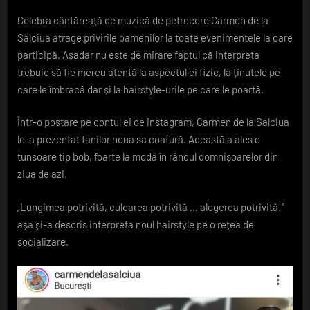
pentru
Celebra cântăreață de muzică de petrecere Carmen de la
Carmen
Sălciua atrage privirile oamenilor la toate evenimentele la care
de
la
participă. Așadar nu este de mirare faptul că interpreta
Sălciua!
trebuie să fie mereu atentă la aspectul ei fizic, la ținutele pe
Pentru
care le îmbracă dar și la hairstyle-urile pe care le poartă.
ce
nou
Într-o postare pe contul ei de instagram, Carmen de la Salciua
hairstyle
le-a prezentat fanilor noua sa coafură. Această a ales o
a
optat
tunsoare tip bob, foarte la modă în rândul domnișoarelor din
ravisanta
ziua de azi.
interpretă
de
„Lungimea potrivită, culoarea potrivită … alegerea potrivită!”
muzică
așa și-a descris interpreta noul hairstyle pe o rețea de
de
socializare.
petrecere
FOTO