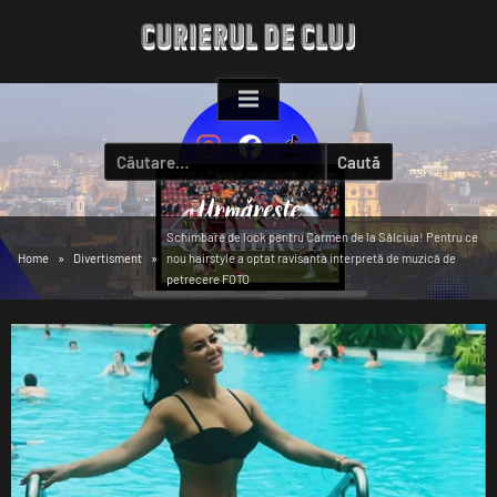
Skip
to
content
Caută
după:
Schimbare de look pentru Carmen de la Sălciua! Pentru ce
Home
Divertisment
nou hairstyle a optat ravisanta interpretă de muzică de
petrecere FOTO