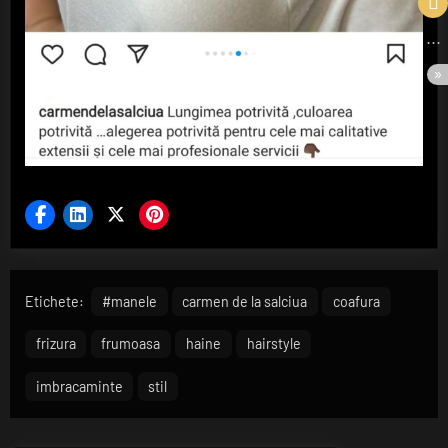
Etichete:
#manele
carmen de la salciua
coafura
frizura
frumoasa
haine
hairstyle
imbracaminte
stil