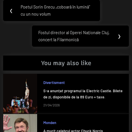
Navigare
Poetul Sorin Grecu „coboară în lumină”
Previous
❮
în
cu un nou volum
Post:
articole
Fostul director al Operei Naționale Cluj,
Next
❯
concert la Filarmonică
Post:
You may also like
Divertisment
S-a anunțat programul la Electric Castle. Bilete
de zi, disponibile de la 89 Euro + taxe.
21/04/2026
Monden
A murit celebrul actor Chuck Norris