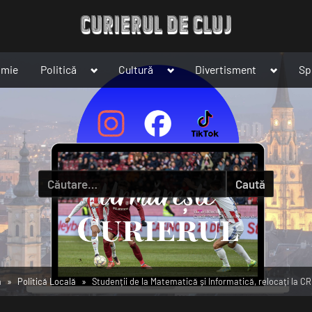
Toggle
Toggle
Toggle
omie
Politică
Cultură
Divertisment
Sp
sub-
sub-
sub-
menu
menu
menu
Caută
după:
ă
Politică Locală
Studenții de la Matematică și Informatică, relocați la 