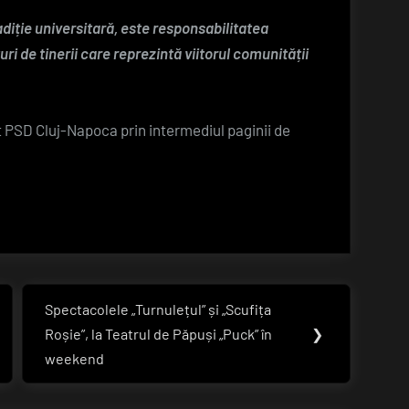
diție universitară, este responsabilitatea
uri de tinerii care reprezintă viitorul comunității
 PSD Cluj-Napoca prin intermediul paginii de
Spectacolele „Turnulețul” și „Scufița
Next
Roșie”, la Teatrul de Păpuși „Puck” în
❯
Post:
weekend