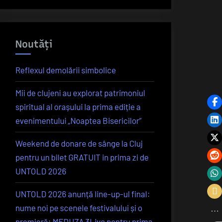
Noutăți
Reflexul demolării simbolice
Mii de clujeni au explorat patrimoniul
spiritual al orașului la prima ediție a
evenimentului „Noaptea Bisericilor”
Weekend de donare de sânge la Cluj
pentru un bilet GRATUIT in prima zi de
UNTOLD 2026
UNTOLD 2026 anunță line-up-ul final:
nume noi pe scenele festivalului și o
premieră: MEDUZA 3Live pentru prima