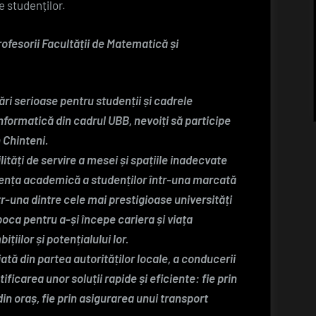
e studenților.
rofesorii Facultății de Matematică și
ri serioase pentru studenții și cadrele
nformatică din cadrul UBB, nevoiți să participe
n Chinteni.
ități de servire a mesei și spațiile inadecvate
ența academică a studenților într-una marcată
ntr-una dintre cele mai prestigioase universități
oca pentru a-și începe cariera și viața
iilor și potențialului lor.
tă din partea autorităților locale, a conducerii
ificarea unor soluții rapide și eficiente: fie prin
din oraș, fie prin asigurarea unui transport