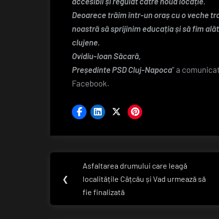
accesibil și regulat către noua locație.
Deoarece trăim într-un oraș cu o veche tra
noastră să sprijinim educația și să fim alăt
clujene.
Ovidiu-Ioan Săcară,
Președinte PSD Cluj-Napoca
” a comunicat
Facebook.
Navigare
Asfaltarea drumului care leagă
Previous
în
❮
localitățile Câțcău și Vad urmează să
Post:
fie finalizată
articole