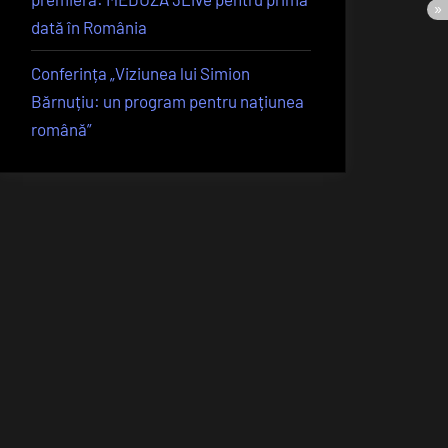
dată în România
Conferința „Viziunea lui Simion
Bărnuțiu: un program pentru națiunea
română”