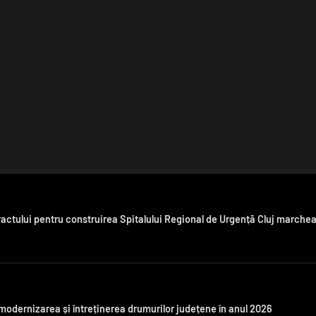
tului pentru construirea Spitalului Regional de Urgență Cluj marcheaz
 modernizarea și întreținerea drumurilor județene în anul 2026