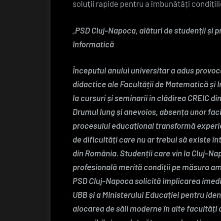
soluții rapide pentru a îmbunătăți condițiil
„
PSD Cluj-Napoca, alături de studenții și p
Informatică
Începutul anului universitar a adus provocă
didactice ale Facultății de Matematică și I
la cursuri și seminarii în clădirea CREIC di
Drumul lung și anevoios, absența unor facil
procesului educațional transformă experi
de dificultăți care nu ar trebui să existe î
din România. Studenții care vin la Cluj-Nap
profesională merită condiții pe măsura ambiț
PSD Cluj-Napoca solicită implicarea imedia
UBB și a Ministerului Educației pentru ident
alocarea de săli moderne în alte facultăți 