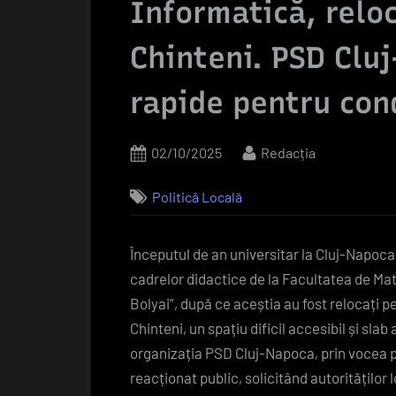
Informatică, reloc
Chinteni. PSD Clu
rapide pentru con
Posted
By
02/10/2025
Redacția
on
Politică Locală
Începutul de an universitar la Cluj-Napoca
cadrelor didactice de la Facultatea de Mat
Bolyai”, după ce aceștia au fost relocați pe
Chinteni, un spațiu dificil accesibil și sla
organizația PSD Cluj-Napoca, prin vocea p
reacționat public, solicitând autorităților 