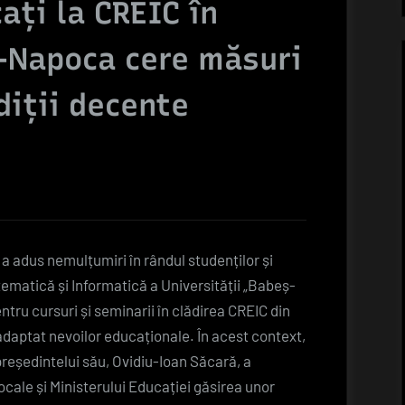
ați la CREIC în
j-Napoca cere măsuri
diții decente
 a adus nemulțumiri în rândul studenților și
ematică și Informatică a Universității „Babeș-
ntru cursuri și seminarii în clădirea CREIC din
b adaptat nevoilor educaționale. În acest context,
reședintelui său, Ovidiu-Ioan Săcară, a
locale și Ministerului Educației găsirea unor