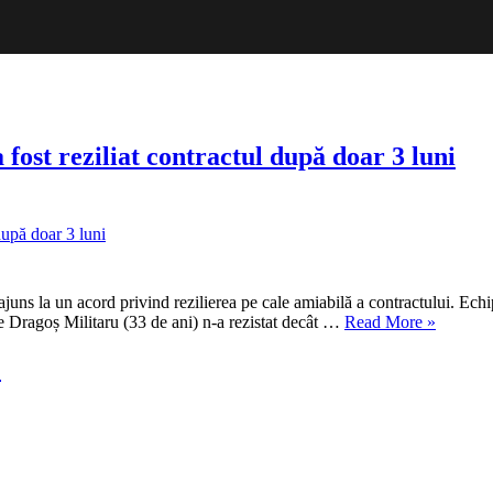
fost reziliat contractul după doar 3 luni
juns la un acord privind rezilierea pe cale amiabilă a contractului. Echi
„Un
ce Dragoș Militaru (33 de ani) n-a rezistat decât …
Read More
»
fost
antrenor
!
al
CFR-
ului
este
OUT!
I-