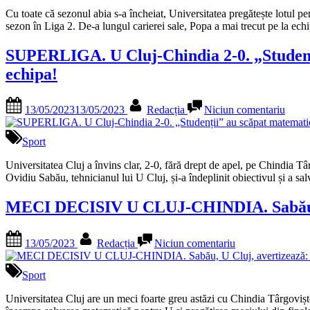
a
doar
semnat
Cu toate că sezonul abia s-a încheiat, Universitatea pregătește lotul pe
3
cu
sezon în Liga 2. De-a lungul carierei sale, Popa a mai trecut pe la
luni
U
Cluj!
SUPERLIGA. U Cluj-Chindia 2-0. „Studenții”
echipa!
Posted
By
la
13/05/2023
13/05/2023
Redacția
Niciun comentariu
on
SUP
U
Cluj-
Sport
Chind
2-
Universitatea Cluj a învins clar, 2-0, fără drept de apel, pe Chindia Tâ
0.
Ovidiu Sabău, tehnicianul lui U Cluj, și-a îndeplinit obiectivul și a sa
„Stud
au
MECI DECISIV U CLUJ-CHINDIA. Sabău, U Cl
scăpa
matem
Posted
By
la
de
13/05/2023
Redacția
Niciun comentariu
on
MECI
la
DECISIV
retrog
U
Sport
Sabă
CLUJ-
și-
CHINDIA.
Universitatea Cluj are un meci foarte greu astăzi cu Chindia Târgoviște,
a