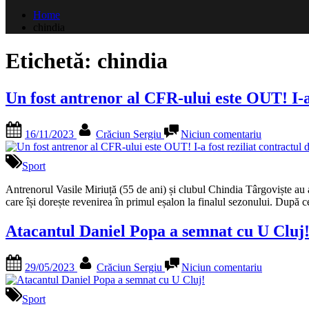
după:
Home
chindia
Etichetă:
chindia
Un fost antrenor al CFR-ului este OUT! I-a 
Posted
By
la
16/11/2023
Crăciun Sergiu
Niciun comentariu
on
Un
fost
antrenor
Sport
al
CFR-
Antrenorul Vasile Miriuță (55 de ani) și clubul Chindia Târgoviște au a
ului
care își dorește revenirea în primul eșalon la finalul sezonului. După 
este
OUT!
Atacantul Daniel Popa a semnat cu U Cluj
I-
a
Posted
By
la
fost
29/05/2023
Crăciun Sergiu
Niciun comentariu
on
Atacantul
reziliat
Daniel
contractul
Popa
Sport
după