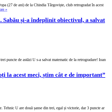
 Popa (27 de ani) de la Chindia Târgoviște, club retrogradat în acest
„Atacantul
ore
»
Daniel
Popa
abău și-a îndeplinit obiectivul, a salvat
a
semnat
cu
U
Cluj!”
e trei puncte de astăzi U s-a salvat matematic de la retrogradare! Ioan
la acest meci, știm cât e de important”
. Tehnic U are două șanse din trei, egal și victorie, dar 3 puncte ar