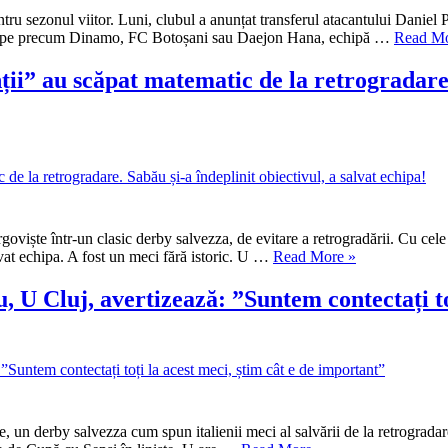
a
ntru sezonul viitor. Luni, clubul a anunțat transferul atacantului Daniel
fost
 echipe precum Dinamo, FC Botoșani sau Daejon Hana, echipă …
Read M
reziliat
contractul
 au scăpat matematic de la retrogradare. S
după
doar
3
luni”
ERLIGA.
ia
rgoviște într-un clasic derby salvezza, de evitare a retrogradării. Cu cel
„SUPERLIGA.
lvat echipa. A fost un meci fără istoric. U …
Read More
»
enții”
U
Cluj-
uj, avertizează: ”Suntem contectați toți 
t
Chindia
atic
2-
0.
„Studenții”
radare.
au
u
scăpat
matematic
 un derby salvezza cum spun italienii meci al salvării de la retrogradare
de