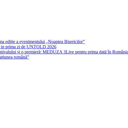
rima ediție a evenimentului „Noaptea Bisericilor”
IT in prima zi de UNTOLD 2026
stivalului și o premieră: MEDUZA 3Live pentru prima dată în Români
națiunea română”