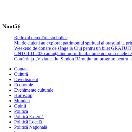
Noutăți
Reflexul demolării simbolice
Mii de clujeni au explorat patrimoniul spiritual al orașului la p
Weekend de donare de sânge la Cluj pentru un bilet GRATU
UNTOLD 2026 anunță line-up-ul final: nume noi pe scenele fe
Conferința „Viziunea lui Simion Bărnuțiu: un program pentru 
Contact
Cultură
Divertisment
Economie
Evenimente culturale
Horoscop
Monden
Opinii
Politică
Politică Externă
Politică Locală
Politică Națională