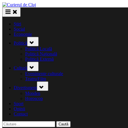
Skip
to
content
Știri
Social
Economie
Toggle
Politică
sub-
menu
Politică Locală
Politică Națională
Politică Externă
Toggle
Cultură
sub-
menu
Evenimente culturale
Teatru/Film
Toggle
Divertisment
sub-
menu
Monden
Horoscop
Sport
Opinii
Contact
Caută