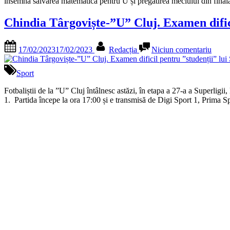
Sabău,
însemna salvarea matematică pentru U și pregătirea meciului din final
îndepl
U
obiect
Cluj,
Chindia Târgoviște-”U” Cluj. Examen dific
a
avertizează:
salvat
”Suntem
echip
Posted
By
la
contectați
17/02/2023
17/02/2023
Redacția
Niciun comentariu
on
Chind
toți
Târgo
la
Cluj.
Sport
acest
Exam
meci,
dificil
Fotbaliștii de la ”U” Cluj întâlnesc astăzi, în etapa a 27-a a Superligi
știm
pentr
1. Partida începe la ora 17:00 și e transmisă de Digi Sport 1, Prim
cât
”stude
e
lui
de
Sabă
important”