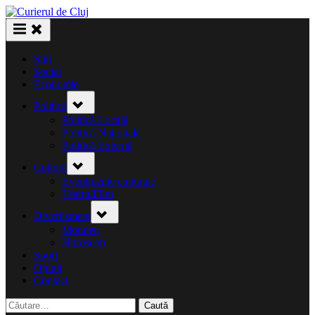
Skip
to
content
Știri
Social
Economie
Toggle
Politică
sub-
menu
Politică Locală
Politică Națională
Politică Externă
Toggle
Cultură
sub-
menu
Evenimente culturale
Teatru/Film
Toggle
Divertisment
sub-
menu
Monden
Horoscop
Sport
Opinii
Contact
Caută