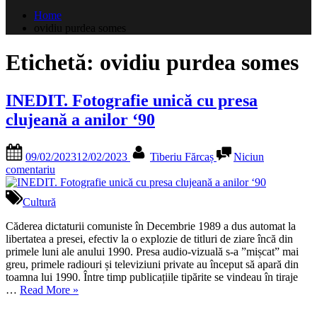
după:
Home
ovidiu purdea somes
Etichetă:
ovidiu purdea somes
INEDIT. Fotografie unică cu presa
clujeană a anilor ‘90
Posted
By
09/02/2023
12/02/2023
Tiberiu Fărcaș
Niciun
on
la
comentariu
INEDIT.
Fotografie
Cultură
unică
cu
Căderea dictaturii comuniste în Decembrie 1989 a dus automat la
presa
libertatea a presei, efectiv la o explozie de titluri de ziare încă din
clujeană
primele luni ale anului 1990. Presa audio-vizuală s-a ”mișcat” mai
a
greu, primele radiouri și televiziuni private au început să apară din
anilor
toamna lui 1990. Între timp publicațiile tipărite se vindeau în tiraje
‘90
„INEDIT.
…
Read More
»
Fotografie
unică