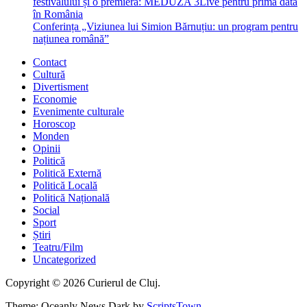
festivalului și o premieră: MEDUZA 3Live pentru prima dată
în România
Conferința „Viziunea lui Simion Bărnuțiu: un program pentru
națiunea română”
Contact
Cultură
Divertisment
Economie
Evenimente culturale
Horoscop
Monden
Opinii
Politică
Politică Externă
Politică Locală
Politică Națională
Social
Sport
Știri
Teatru/Film
Uncategorized
Copyright © 2026 Curierul de Cluj.
Theme: Oceanly News Dark by
ScriptsTown