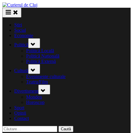
Skip
to
content
Știri
Social
Economie
Toggle
Politică
sub-
menu
Politică Locală
Politică Națională
Politică Externă
Toggle
Cultură
sub-
menu
Evenimente culturale
Teatru/Film
Toggle
Divertisment
sub-
menu
Monden
Horoscop
Sport
Opinii
Contact
Caută