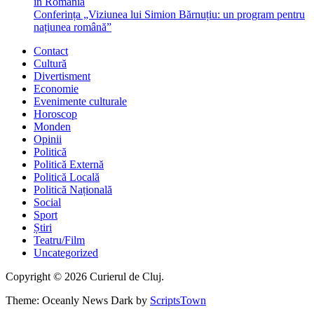
în România
Conferința „Viziunea lui Simion Bărnuțiu: un program pentru
națiunea română”
Contact
Cultură
Divertisment
Economie
Evenimente culturale
Horoscop
Monden
Opinii
Politică
Politică Externă
Politică Locală
Politică Națională
Social
Sport
Știri
Teatru/Film
Uncategorized
Copyright © 2026 Curierul de Cluj.
Theme: Oceanly News Dark by
ScriptsTown