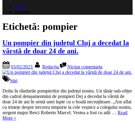
după:
Home
pompier
Etichetă:
pompier
Un pompier din județul Cluj a decedat la
vârstă de doar 24 de ani.
Posted
By
la
03/02/2023
Redacția
Niciun comentariu
on
Un
pompier
din
Știri
județul
Cluj
Doliu în rândurile pompierilor din județul nostru. Un tânăr sub-ofițer
a
din cadrul detașamentului de pompieri Dej a decedat la vârstă de
decedat
doar 24 de ani în urmă unei lupte cu o boală necruțătoare. „Am aflat
la
cu tristețe despre trecerea timpurie la cele veșnice a colegului nostru,
vârstă
sergent major Berci Roberto Marcel. Vestea a fost cu atât …
Read
„Un
de
More
»
pompier
doar
din
24
județul
de