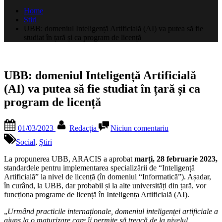
după:
Home
Știri
UBB: domeniul Inteligență Artificială (AI) va putea să fie
studiat în țară și ca program de licență
UBB: domeniul Inteligență Artificială
(AI) va putea să fie studiat în țară și ca
program de licență
Posted
By
la
01/03/2023
Redacția
Niciun comentariu
on
UBB:
domeniul
Social
,
Știri
Inteligență
Artificială
La propunerea UBB, ARACIS a aprobat
marți, 28 februarie 2023,
(AI)
standardele pentru implementarea specializării de “Inteligență
va
Artificială” la nivel de licență (în domeniul “Informatică”). Așadar,
putea
în curând, la UBB, dar probabil și la alte universități din țară, vor
să
funcționa programe de licență în Inteligența Artificială (AI).
fie
„
Urmând practicile internaționale, domeniul inteligenței artificiale a
studiat
ajuns la o maturizare care îi permite să treacă de la nivelul
în