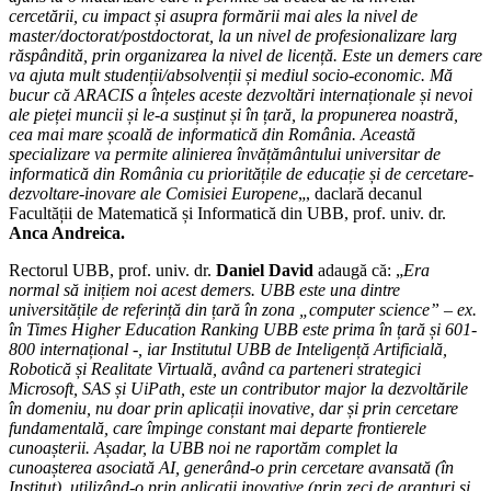
cercetării, cu impact și asupra formării mai ales la nivel de
țară
master/doctorat/postdoctorat, la un nivel de profesionalizare larg
și
răspândită, prin organizarea la nivel de licență. Este un demers care
ca
va ajuta mult studenții/absolvenții și mediul socio-economic. Mă
program
bucur că ARACIS a înțeles aceste dezvoltări internaționale și nevoi
de
ale pieței muncii și le-a susținut și în țară, la propunerea noastră,
licență
cea mai mare școală de informatică din România. Această
specializare va permite alinierea învățământului universitar de
informatică din România cu prioritățile de educație și de cercetare-
dezvoltare-inovare ale Comisiei Europene
„, daclară decanul
Facultății de Matematică și Informatică din UBB, prof. univ. dr.
Anca Andreica.
Rectorul UBB, prof. univ. dr.
Daniel David
adaugă că: „
Era
normal să inițiem noi acest demers. UBB este una dintre
universitățile de referință din țară în zona „computer science” – ex.
în Times Higher Education Ranking UBB este prima în țară și 601-
800 internațional -, iar Institutul UBB de Inteligență Artificială,
Robotică și Realitate Virtuală, având ca parteneri strategici
Microsoft, SAS și UiPath, este un contributor major la dezvoltările
în domeniu, nu doar prin aplicații inovative, dar și prin cercetare
fundamentală, care împinge constant mai departe frontierele
cunoașterii. Așadar, la UBB noi ne raportăm complet la
cunoașterea asociată AI, generând-o prin cercetare avansată (în
Institut), utilizând-o prin aplicații inovative (prin zeci de granturi și