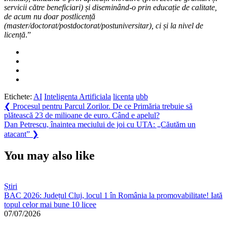
servicii către beneficiari) și diseminând-o prin educație de calitate,
de acum nu doar postlicență
(master/doctorat/postdoctorat/postuniversitar), ci și la nivel de
licență
.”
Etichete:
AI
Inteligenta Artificiala
licenta
ubb
Navigare
Previous
❮
Procesul pentru Parcul Zorilor. De ce Primăria trebuie să
Post:
plătească 23 de milioane de euro. Când e apelul?
în
Next
Dan Petrescu, înaintea meciului de joi cu UTA: „Căutăm un
articole
Post:
atacant”
❯
You may also like
Știri
BAC 2026: Județul Cluj, locul 1 în România la promovabilitate! Iată
topul celor mai bune 10 licee
07/07/2026