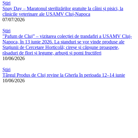
Știri
Spay Day – Maratonul sterilizărilor gratuite la câini și pisici, la
clinicile veterinare ale USAMV Cluj-Napoca
07/07/2026
Știri
”Pafum de Cluj” – vizitarea colecției de trandafiri a USAMV Cluj-
Napoca, în 13 iunie 2026. La standuri se vor vinde produse ale
Stațiunii de Cercetare Horticolă; cireșe și căpșune proaspete,
răsaduri de flori și legume, arbuști și pomi fructiferi
10/06/2026
Știri
Târgul Produs de Cluj revine la Gherla în perioada 12–14 iunie
10/06/2026