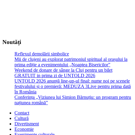
Noutăți
Reflexul demolării simbolice
Mii de clujeni au explorat patrimoniul spiritual al orașului la
prima ediție a evenimentului „Noaptea Bisericilor”
Weekend de donare de sânge la Cluj pentru un bilet
GRATUIT in prima zi de UNTOLD 2026
UNTOLD 2026 anunță line-up-ul final: nume noi pe scenele
festivalului și o premieră: MEDUZA 3Live pentru prima dată
în România
Conferința „Viziunea lui Simion Bărnuțiu: un program pentru
națiunea română”
Contact
Cultură
Divertisment
Economie
Evenimente culturale