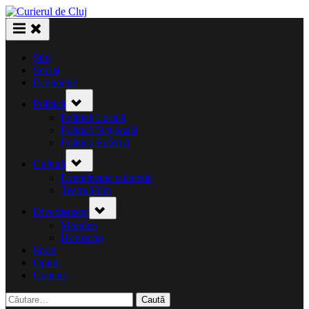
Skip
to
content
Știri
Social
Economie
Toggle
Politică
sub-
menu
Politică Locală
Politică Națională
Politică Externă
Toggle
Cultură
sub-
menu
Evenimente culturale
Teatru/Film
Toggle
Divertisment
sub-
menu
Monden
Horoscop
Sport
Opinii
Contact
Caută