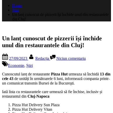
după:
Home
Știri
Un lanț cunoscut de pizzerii își închide unul din restaurantele
din Cluj!
Un lanț cunoscut de pizzerii își închide
unul din restaurantele din Cluj!
Posted
By
la
27/09/2023
Redacția
Niciun comentariu
on
Un
lanț
Economie
,
Știri
cunoscut
de
Cunoscutul lanț de restaurante
Pizza Hut
urmeaza să închidă
13 din
pizzerii
cele 43
de unități în următoarele 6 luni, informează compania printr-
își
un comunicat transmis Bursei de la Bucureşti.
închide
Iată lista cu restaurantele care urmează să fie închise, inclusiv și
unul
restaurantul din
Cluj-Napoca
din
restaurantele
Pizza Hut Delivery Sun Plaza
din
Pizza Hut Delivery Vitan
Cluj!