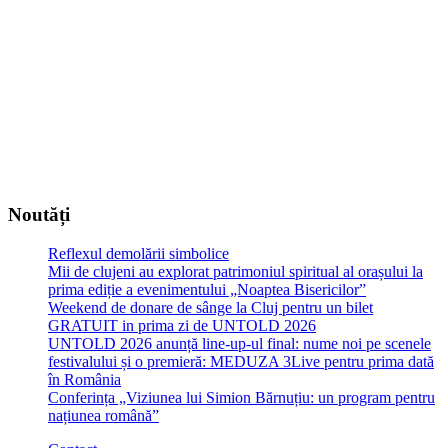
Noutăți
Reflexul demolării simbolice
Mii de clujeni au explorat patrimoniul spiritual al orașului la
prima ediție a evenimentului „Noaptea Bisericilor”
Weekend de donare de sânge la Cluj pentru un bilet
GRATUIT in prima zi de UNTOLD 2026
UNTOLD 2026 anunță line-up-ul final: nume noi pe scenele
festivalului și o premieră: MEDUZA 3Live pentru prima dată
în România
Conferința „Viziunea lui Simion Bărnuțiu: un program pentru
națiunea română”