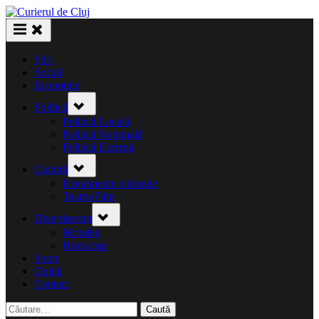
Skip
to
content
Știri
Social
Economie
Toggle
Politică
sub-
menu
Politică Locală
Politică Națională
Politică Externă
Toggle
Cultură
sub-
menu
Evenimente culturale
Teatru/Film
Toggle
Divertisment
sub-
menu
Monden
Horoscop
Sport
Opinii
Contact
Caută