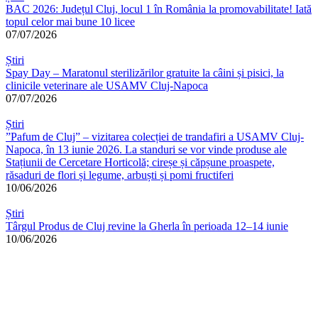
BAC 2026: Județul Cluj, locul 1 în România la promovabilitate! Iată
topul celor mai bune 10 licee
07/07/2026
Știri
Spay Day – Maratonul sterilizărilor gratuite la câini și pisici, la
clinicile veterinare ale USAMV Cluj-Napoca
07/07/2026
Știri
”Pafum de Cluj” – vizitarea colecției de trandafiri a USAMV Cluj-
Napoca, în 13 iunie 2026. La standuri se vor vinde produse ale
Stațiunii de Cercetare Horticolă; cireșe și căpșune proaspete,
răsaduri de flori și legume, arbuști și pomi fructiferi
10/06/2026
Știri
Târgul Produs de Cluj revine la Gherla în perioada 12–14 iunie
10/06/2026