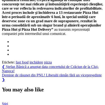
concurenţe tot mai ridicate şi îmbunătăţirii experienţei clienţilor,
care se vor reflecta în redresarea indicatorilor de profitabilitate.
Acest proces include şi închiderea a 13 restaurante Pizza Hut
într-o perioadă de aproximativ 6 luni, în special unităţi care
deservesc zone cu un grad mare de suprapunere, rezultat în
urma consolidării sub un singur brand şi alinierii operaţiunilor
Pizza Hut şi Pizza Hut Delivery”
au transmis reprezentații
companiei prin intermediul unui comunicat.
Etichete:
fast food
inchidere
pizza
Navigare
Previous
❮
Ștefan Bănică a anunțat data concertului de Crăciun de la Cluj-
Post:
Napoca!
în
Next
Demisie de răsunet din PNL! Liberalii rămân fără un vicepreședinte
articole
Post:
❯
You may also like
Știri