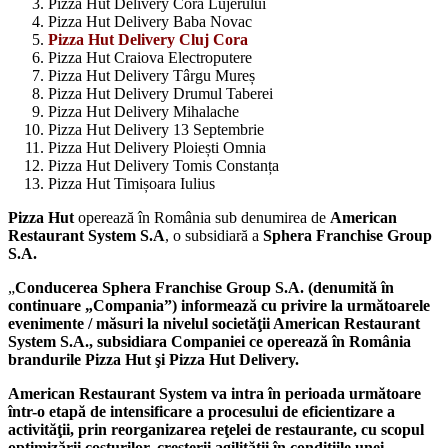
Pizza Hut Delivery Cora Lujerului
Pizza Hut Delivery Baba Novac
Pizza Hut Delivery Cluj Cora
Pizza Hut Craiova Electroputere
Pizza Hut Delivery Târgu Mureș
Pizza Hut Delivery Drumul Taberei
Pizza Hut Delivery Mihalache
Pizza Hut Delivery 13 Septembrie
Pizza Hut Delivery Ploiești Omnia
Pizza Hut Delivery Tomis Constanța
Pizza Hut Timișoara Iulius
Pizza Hut
operează în România sub denumirea de
American
Restaurant System S.A
, o subsidiară a
Sphera Franchise Group
S.A.
„
Conducerea Sphera Franchise Group S.A. (denumită în
continuare „Compania”) informează cu privire la următoarele
evenimente / măsuri la nivelul societăţii American Restaurant
System S.A., subsidiara Companiei ce operează în România
brandurile Pizza Hut şi Pizza Hut Delivery.
American Restaurant System va intra în perioada următoare
într-o etapă de intensificare a procesului de eficientizare a
activităţii, prin reorganizarea reţelei de restaurante, cu scopul
optimizării costurilor, creşterii agilităţii în condiţiile unei