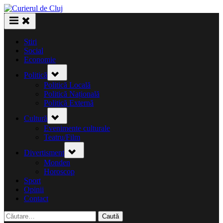
Skip
to
content
Știri
Social
Economie
Toggle
Politică
sub-
menu
Politică Locală
Politică Națională
Politică Externă
Toggle
Cultură
sub-
menu
Evenimente culturale
Teatru/Film
Toggle
Divertisment
sub-
menu
Monden
Horoscop
Sport
Opinii
Contact
Caută