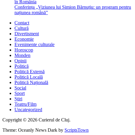
în România
Conferința „Viziunea lui Simion Bărnuțiu: un program pentru
națiunea română”
Contact
Cultură
Divertisment
Economie
Evenimente culturale
Horoscop
Monden
Opinii
Politică
Politică Externă
Politică Locală
Politică Națională
Social
Sport
Știri
Teatru/Film
Uncategorized
Copyright © 2026 Curierul de Cluj.
Theme: Oceanly News Dark by
ScriptsTown