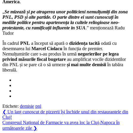
America
.
„
Se mizează și pe atragerea unor politicieni nemulțumiți din zona
PNL, PSD și alte partide. O parte dintre ei sunt cunoscuți în
mediile politice pentru apartenența la cultele reliogioase neo-
protestante, cu ramificații influente in SUA
.” menționează Radu
Tudor
În cadrul
PNL
a început să apară o
dizidența tacită
odată cu
desemnarea lui
Marcel Ciolacu
în funcția de premier.
Nemulțumirile care s-au produs în urmă
negorierilor pe legea
privind măsurile fiscal bugetare
au amplificat vocile dizidentilor
din PNL și se pare că o să urmeze
și mai multe demisii
în tabăra
liberală.
Etichete:
demisie
pnl
Navigare
Previous
❮
Un lanț cunoscut de pizzerii își închide unul din restaurantele din
Post:
Cluj!
în
Next
Congresul Național de Farmacie va avea loc la Cluj-Napoca în
articole
Post:
următoarele zile
❯