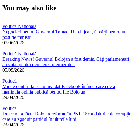
You may also like
Politică Națională
Negocieri pentru Guvernul Tomac. Un clujean, în cărți pentru un
post de ministru
07/06/2026
Politică Națională
Breaking News! Guvernul Bolojan a fost demis. Câți parlamentari
au votat pentru demiterea premierului.
05/05/2026
Politică
Mii de conturi false au invadat Facebook în încercarea de a
manipula opinia publică pentru Ilie Bolojan
29/04/2026
Politică
De ce nu a făcut Bolojan reforme în PNL? Scandalurile de corupție
care au zguduit partidul în ultimile luni
23/04/2026