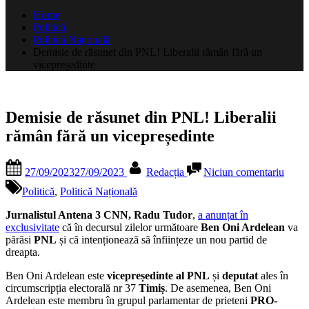
după:
Home
Politică
Politică Națională
Demisie de răsunet din PNL! Liberalii rămân fără un
vicepreședinte
Demisie de răsunet din PNL! Liberalii
rămân fără un vicepreședinte
Posted
By
la
27/09/2023
27/09/2023
Redacția
Niciun comentariu
on
Demi
de
Politică
,
Politică Națională
răsun
din
Jurnalistul Antena 3 CNN, Radu Tudor
,
a anunțat în
PNL!
exclusivitate
că în decursul zilelor următoare
Ben Oni Ardelean
va
Libera
părăsi
PNL
și că intenționează să înființeze un nou partid de
rămâ
dreapta.
fără
Ben Oni Ardelean este
vicepreședinte al PNL
și
deputat
ales în
un
circumscripția electorală nr 37
Timiș
. De asemenea, Ben Oni
vicep
Ardelean este membru în grupul parlamentar de prieteni
PRO-