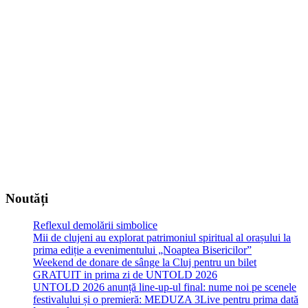
Noutăți
Reflexul demolării simbolice
Mii de clujeni au explorat patrimoniul spiritual al orașului la
prima ediție a evenimentului „Noaptea Bisericilor”
Weekend de donare de sânge la Cluj pentru un bilet
GRATUIT in prima zi de UNTOLD 2026
UNTOLD 2026 anunță line-up-ul final: nume noi pe scenele
festivalului și o premieră: MEDUZA 3Live pentru prima dată