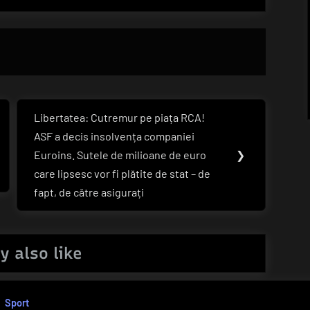
Libertatea: Cutremur pe piața RCA!
Next
ASF a decis insolvența companiei
Post:
Euroins. Sutele de milioane de euro
❯
care lipsesc vor fi plătite de stat – de
fapt, de către asigurați
y also like
Sport