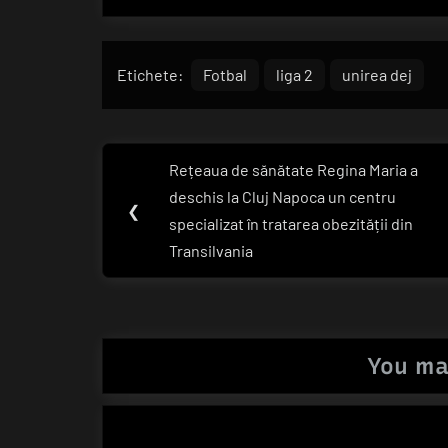
Etichete:
Fotbal
liga 2
unirea dej
Navigare
Rețeaua de sănătate Regina Maria a
Previous
în
deschis la Cluj Napoca un centru
Post:
❮
specializat în tratarea obezității din
articole
Transilvania
You ma