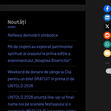
Noutăți
Reflexul demolării simbolice
Mii de clujeni au explorat patrimoniul
spiritual al orașului la prima ediție a
evenimentului „Noaptea Bisericilor”
Weekend de donare de sânge la Cluj
pentru un bilet GRATUIT in prima zi de
UNTOLD 2026
UNTOLD 2026 anunță line-up-ul final:
nume noi pe scenele festivalului și o
premieră: MEDUZA 3Live pentru prima