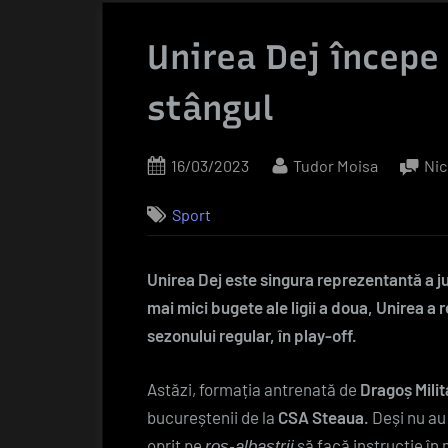
Unirea Dej începe 
stângul
Posted
By
16/03/2023
Tudor Moisa
Nic
on
Sport
Unirea Dej este singura reprezentantă a jud
mai mici bugete ale ligii a doua, Unirea a r
sezonului regular, în play-off.
Astăzi, formația antrenată de
Dragoș Milit
bucureștenii de la
CSA Steaua.
Deși nu au 
oprit pe
să facă instrucție în 
roș-albaștrii