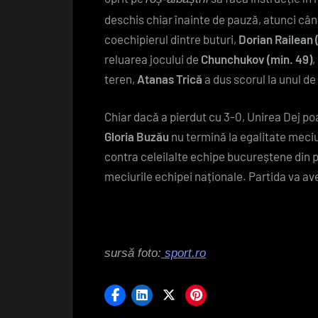
deschis chiar înainte de pauză, atunci câ
coechipierul dintre buturi,
Dorian Railean (
reluarea jocului de
Chunchukov (min. 49)
,
teren,
Atanas Trică
a dus scorul la unul d
Chiar dacă a pierdut cu 3-0, Unirea Dej p
Gloria Buzău
nu termină la egalitate meci
contra celeilalte echipe bucureștene din p
meciurile echipei naționale. Partida va av
sursă foto:
sport.ro