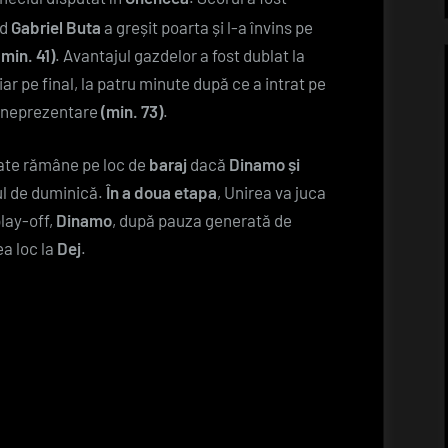
nd
Gabriel Buta
a greșit poarta și l-a învins pe
min. 41)
. Avantajul gazdelor a fost dublat la
 iar pe final, la patru minute după ce a intrat pe
e neprezentare
(min. 73)
.
oate rămâne pe loc de
baraj
dacă
Dinamo și
ul de duminică.
În a doua etapa
, Unirea va juca
lay-off,
Dinamo
, după pauza generată de
ea loc la
Dej
.