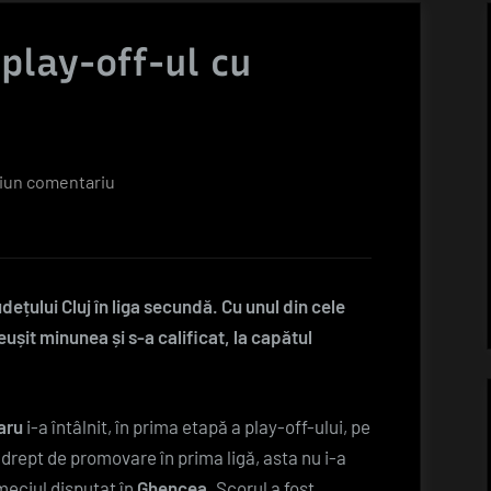
play-off-ul cu
la
iun comentariu
Unirea
Dej
începe
play-
ețului Cluj în liga secundă. Cu unul din cele
off-
eușit minunea și s-a calificat, la capătul
ul
cu
stângul
aru
i-a întâlnit, în prima etapă a play-off-ului, pe
drept de promovare în prima ligă, asta nu i-a
meciul disputat în
Ghencea
. Scorul a fost