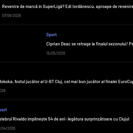
Revenire de marcă în SuperLigă? Edi Iordănescu, aproape de revenir
07/06/2026
Sport
Ciprian Deac se retrage la finalul sezonului!
15/05/2026
koka, fostul jucător al U-BT Cluj, cel mai bun jucător al finalei EuroCu
026
port
elebrul Rivaldo împlinește 54 de ani: legătura surprinzătoare cu Clujul
9/04/2026