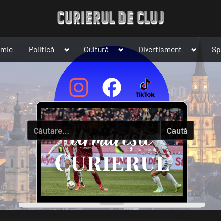
Toggle
Toggle
Toggle
omie
Politică
Cultură
Divertisment
Sp
sub-
sub-
sub-
menu
menu
menu
Caută
după: