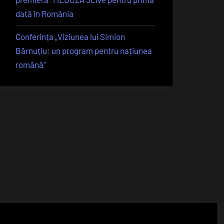
dată în România
Conferința „Viziunea lui Simion
Bărnuțiu: un program pentru națiunea
română”