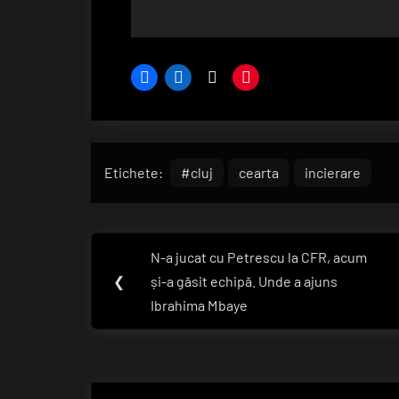
Etichete:
#cluj
cearta
incierare
Navigare
N-a jucat cu Petrescu la CFR, acum
Previous
în
❮
și-a găsit echipă. Unde a ajuns
Post:
Ibrahima Mbaye
articole