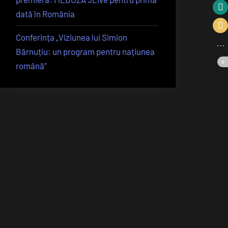
dată în România
Conferința „Viziunea lui Simion
Bărnuțiu: un program pentru națiunea
română”