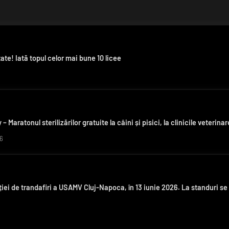
ate! Iată topul celor mai bune 10 licee
– Maratonul sterilizărilor gratuite la câini și pisici, la clinicile veter
6
ției de trandafiri a USAMV Cluj-Napoca, în 13 iunie 2026. La standuri se