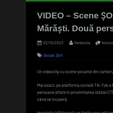
VIDEO – Scene ȘOC
Mărăști. Două pers
Posted
By
02/10/2023
Redacția
Niciu
on
,
Social
Știri
Un videoclip cu scene șocante din cartieru
Mai exact, pe platforma socială Tik-Tok a 
persoane aflate în proximitatea stației C
când se încaieră.
Imaginile înfățișează un tânăr care urlă rep