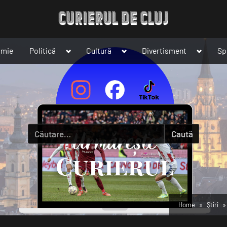
Toggle
Toggle
Toggle
omie
Politică
Cultură
Divertisment
Sp
sub-
sub-
sub-
menu
menu
menu
Caută
după:
Home
Știri