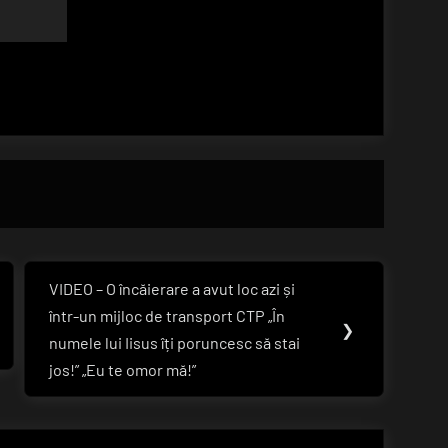
VIDEO – O încăierare a avut loc azi și
Next
într-un mijloc de transport CTP „În
Post:
❯
numele lui Iisus îți poruncesc să stai
jos!” „Eu te omor mă!”