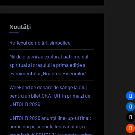
Noutăți
Reflexul demolării simbolice
Mii de clujeni au explorat patrimoniul
spiritual al orașului la prima ediție a
evenimentului „Noaptea Bisericilor”
Weekend de donare de sânge la Cluj
pentru un bilet GRATUIT in prima zi de
UNTOLD 2026
UNTOLD 2026 anunță line-up-ul final:
nume noi pe scenele festivalului și o
premieră: MEDUZA 3Live pentru prima