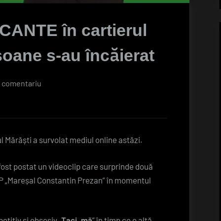
ANTE în cartierul
oane s-au încăierat
la
n comentariu
VIDEO
–
Scene
ȘOCANTE
l Mărăști a survolat mediul online astăzi.
în
cartierul
fost postat un videoclip care surprinde două
Mărăști.
TP „Mareșal Constantin Prezan” în momentul
Două
persoane
s-
etitiv și obsesiv „
Taci, mă
” în timp ce o altă