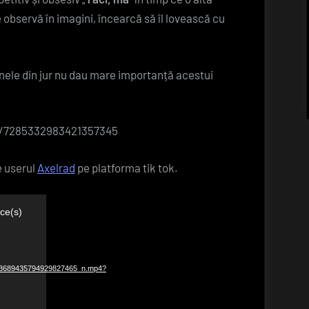
au
observă în imagini, încearcă să îl lovească cu
încăierat
nele din jur nu dau mare importanță acestui
o/7285332983421357345
e userul
Axelrad
pe platforma tik tok.
ce(s)
_3689435794929827465_n.mp4?