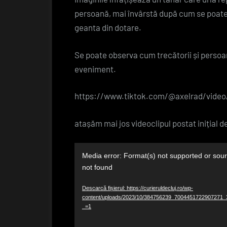
persoană, mai învârstă după cum se poate 
geanta din dotare.
Se poate observa cum trecătorii și persoa
eveniment.
https://www.tiktok.com/@axelrad/vide
atașăm mai jos videoclipul postat inițial d
Player
Media error: Format(s) not supported or sour
video
not found
Descarcă fișierul: https://curieruldecluj.ro/wp-
content/uploads/2023/10/384756239_7004451722907271
_=1