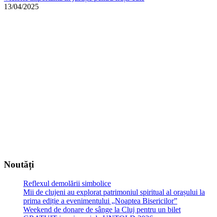
13/04/2025
Noutăți
Reflexul demolării simbolice
Mii de clujeni au explorat patrimoniul spiritual al orașului la
prima ediție a evenimentului „Noaptea Bisericilor”
Weekend de donare de sânge la Cluj pentru un bilet