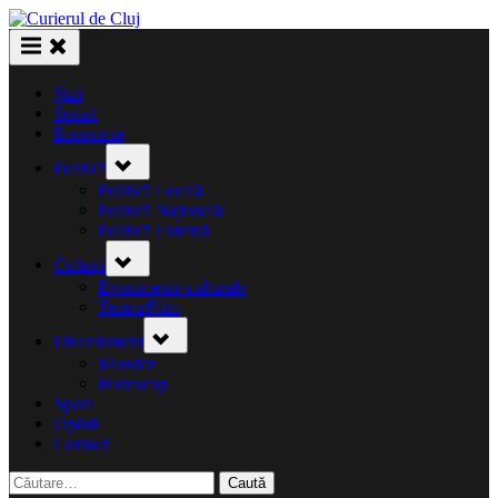
Skip
to
content
Știri
Social
Economie
Toggle
Politică
sub-
menu
Politică Locală
Politică Națională
Politică Externă
Toggle
Cultură
sub-
menu
Evenimente culturale
Teatru/Film
Toggle
Divertisment
sub-
menu
Monden
Horoscop
Sport
Opinii
Contact
Caută