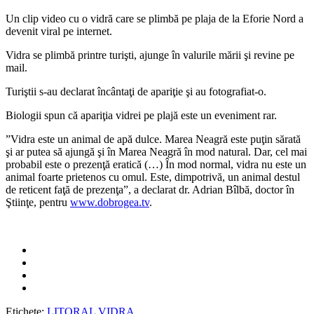
Un clip video cu o vidră care se plimbă pe plaja de la Eforie Nord a
devenit viral pe internet.
Vidra se plimbă printre turişti, ajunge în valurile mării şi revine pe
mail.
Turiştii s-au declarat încântaţi de apariţie şi au fotografiat-o.
Biologii spun că apariţia vidrei pe plajă este un eveniment rar.
”Vidra este un animal de apă dulce. Marea Neagră este puţin sărată
şi ar putea să ajungă şi în Marea Neagră în mod natural. Dar, cel mai
probabil este o prezenţă eratică (…) În mod normal, vidra nu este un
animal foarte prietenos cu omul. Este, dimpotrivă, un animal destul
de reticent faţă de prezenţa”, a declarat dr. Adrian Bîlbă, doctor în
Ştiinţe, pentru
www.dobrogea.tv
.
Etichete:
LITORAL
VIDRA