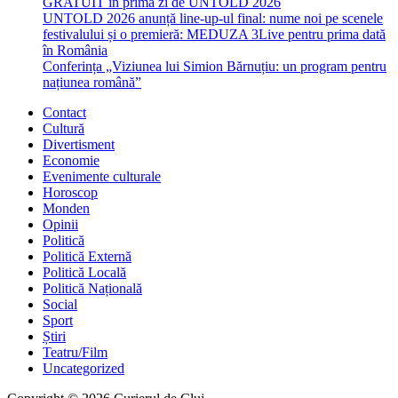
GRATUIT in prima zi de UNTOLD 2026
UNTOLD 2026 anunță line-up-ul final: nume noi pe scenele
festivalului și o premieră: MEDUZA 3Live pentru prima dată
în România
Conferința „Viziunea lui Simion Bărnuțiu: un program pentru
națiunea română”
Contact
Cultură
Divertisment
Economie
Evenimente culturale
Horoscop
Monden
Opinii
Politică
Politică Externă
Politică Locală
Politică Națională
Social
Sport
Știri
Teatru/Film
Uncategorized