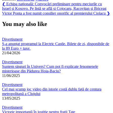
Navigare
Previous
❮
Echipa naţională: Convocări preliminare pentru meciurile cu
Post:
Israel şi Kosovo. Pe listă se află şi Cojocaru, Racoviţan şi Briceag
în
Next
Victor Ponta a fost numit consilier onorific al premierului Ciolacu
❯
articole
Post:
You may also like
Divertisment
S-a anunțat programul la Electric Castle. Bilete de zi, disponibile de
la 89 Euro + taxe.
21/04/2026
Divertisment
Suntem singuri în Univers? Cum pot fi explicate fenomenele
misterioase din Pădurea Hoia‑Baciu?
11/06/2025
Divertisment
Cel mai scump joc video din istorie costă dublu față de centura
metropolitană a Clujului
13/05/2025
Divertisment
Victorie importantă în justiție pentru frații Tate