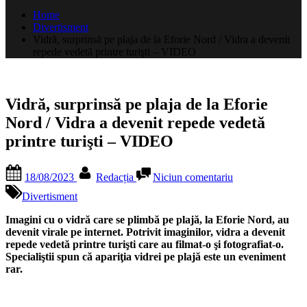
după:
Home
Divertisment
Vidră, surprinsă pe plaja de la Eforie Nord / Vidra a devenit
repede vedetă printre turişti – VIDEO
Vidră, surprinsă pe plaja de la Eforie
Nord / Vidra a devenit repede vedetă
printre turişti – VIDEO
Posted
By
la
18/08/2023
Redacția
Niciun comentariu
on
Vidră,
surprinsă
Divertisment
pe
plaja
Imagini cu o vidră care se plimbă pe plajă, la Eforie Nord, au
de
devenit virale pe internet. Potrivit imaginilor, vidra a devenit
la
repede vedetă printre turişti care au filmat-o şi fotografiat-o.
Eforie
Specialiştii spun că apariţia vidrei pe plajă este un eveniment
Nord
rar.
/
Vidra
a