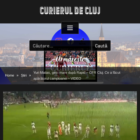
Skip
to
content
Caută
după:
Yuri Matias, gest mare după Rapid – CFR Cluj. Ce a făcut
Home
Știri
apărătorul campioanei – VIDEO