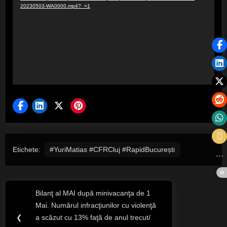
20230503-WA0000.mp4?_=1
Etichete:
#YuriMatias #CFRCluj #RapidBucurești
Navigare
Bilanţ al MAI după minivacanţa de 1
Previous
în
Mai. Numărul infracţiunilor cu violenţă
Post:
❮
a scăzut cu 13% faţă de anul trecut/