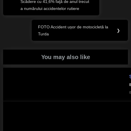
articole
Scădere cu 41,6% faţă de anul trecut
a numărului accidentelor rutiere
FOTO Accident ușor de motocicletă la
Next
❯
Turda
Post:
You may also like
Ș
B
0