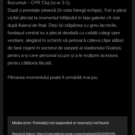
CFR
București – CFR Cluj (scor 3-1).
Cluj.
După o prestație ștearsă (în nota întregii echipe), Yuri a părut
Ce
vizibil afectat la momentul înfățisării în fața galeriei cfr-iste
a
după fluierul de final. Deși își stăpânea cu greu lacrimile,
făcu
fundașul central nu a plecat deodată cu ceilalți colegi spre
apăr
camp
vestiare, alegând în schimb să petreacă câteva clipe alături
–
de fanii clujeni în sectorul de oaspeți al stadionului Giulești,
VID
pentru a-și cere personal scuze și a le mulțumi acestora
pentru călătoria făcută.
Filmarea momentului poate fi urmărită mai jos:
Player
Media error: Format(s) not supported or source(s) not found
video
Descarcă fișierul: https://curieruldecluj.ro/wp-content/uploads/2023/05/VID-