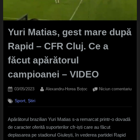
Yuri Matias, gest mare după
Rapid – CFR Cluj. Ce a
făcut apărătorul
campioanei – VIDEO
Posted
By
la
03/05/2023
Alexandru-Horea Boțoc
Niciun comentariu
on
Yuri
,
Sport
Știri
Mati
gest
mar
Apărătorul brazilian Yuri Matias s-a remarcat printr-o dovadă
dup
de caracter oferită suporterilor cfr-iști care au făcut
Rapi
–
deplasarea pe stadionul Giulești, în vederea partidei Rapid