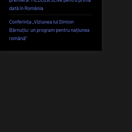
dată în România
Conferința „Viziunea lui Simion
Bărnuțiu: un program pentru națiunea
română”