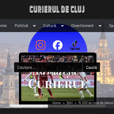
Toggle
Toggle
Toggle
omie
Politică
Cultură
Divertisment
Sp
sub-
sub-
sub-
menu
menu
menu
Caută
după:
Home
Știri
15.500 de tone de nămol r