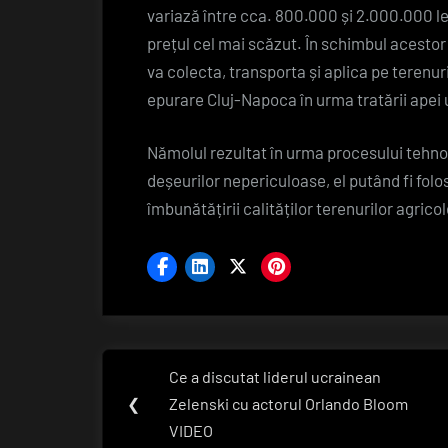
variază între cca. 800.000 și 2.000.000 lei,
prețul cel mai scăzut. În schimbul acestor 
va colecta, transporta și aplica pe terenur
epurare Cluj-Napoca în urma tratării apei
Nămolul rezultat în urma procesului tehno
deșeurilor nepericuloase, el putând fi fol
îmbunătățirii calităților terenurilor agric
Navigare
Ce a discutat liderul ucrainean
Previous
în
❮
Zelenski cu actorul Orlando Bloom
Post:
VIDEO