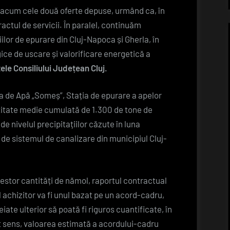
apei
 acum cele două oferte depuse, urmând ca, în
uzate
ctul de servicii. În paralel, continuăm
sunt
ilor de epurare din Cluj-Napoca și Gherla, în
valorificate
ce de uscare și valorificare energetică a
în
ele Consiliului Județean Cluj.
agricultură,
anual,
 de Apă „Someș”, Stația de epurare a apelor
la
itate medie cumulată de 1.300 de tone de
Cluj
de nivelul precipitațiilor căzute în luna
 de sistemul de canalizare din municipiul Cluj-
estor cantități de nămol, raportul contractual
l achizitor va fi unul bazat pe un acord-cadru,
ate ulterior să poată fi riguros cuantificate, în
st sens, valoarea estimată a acordului-cadru