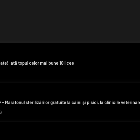
ate! Iată topul celor mai bune 10 licee
– Maratonul sterilizărilor gratuite la câini și pisici, la clinicile veter
6