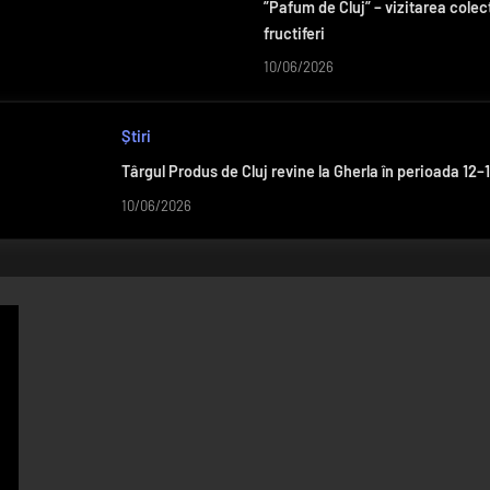
”Pafum de Cluj” – vizitarea colec
fructiferi
10/06/2026
Știri
Târgul Produs de Cluj revine la Gherla în perioada 12–1
10/06/2026