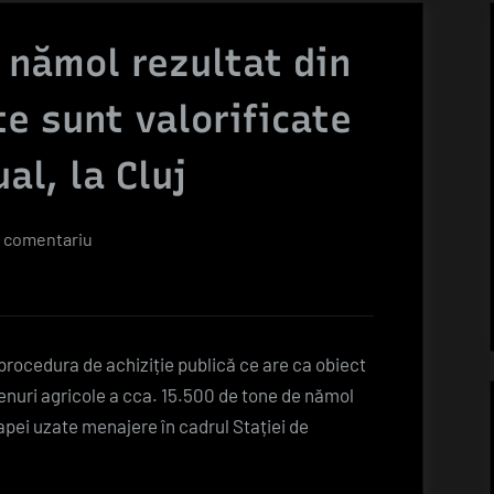
 nămol rezultat din
te sunt valorificate
al, la Cluj
la
n comentariu
15.500
de
tone
de
procedura de achiziție publică ce are ca obiect
nămol
renuri agricole a cca. 15.500 de tone de nămol
rezultat
i apei uzate menajere în cadrul Stației de
din
tratarea