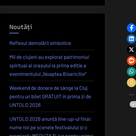
Noutăți
Reflexul demolării simbolice
Mii de clujeni au explorat patrimoniul
spiritual al orașului la prima ediție a
evenimentului „Noaptea Bisericilor”
Weekend de donare de sânge la Cluj
pentru un bilet GRATUIT in prima zi de
UNTOLD 2026
UNTOLD 2026 anunță line-up-ul final:
nume noi pe scenele festivalului și o
premieră: MEDUZA 3Live pentru prima