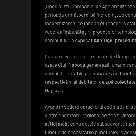
„Specialiștii Companiei de Apă analizează
perioada următoare, să încredințeze contra
modernizarea, pe fonduri europene, a stați
vederea îmbunătățirii proceselor tehnologi
nămolului.”, a explicat
Alin Tișe, președint
Conform estimărilor realizate de Compania
uzate Cluj-Napoca generează lunar o cant
nămol. Cantitățile pot varia însă în funcție 
respectivă și al debitelor de apă colectate
Napoca.
Având în vedere caracterul
estimativ al ac
dintre operatorul regional de apă și viitoru
astfel încât contractele subsecvente închei
funcție de necesitățile punctuale. În ace