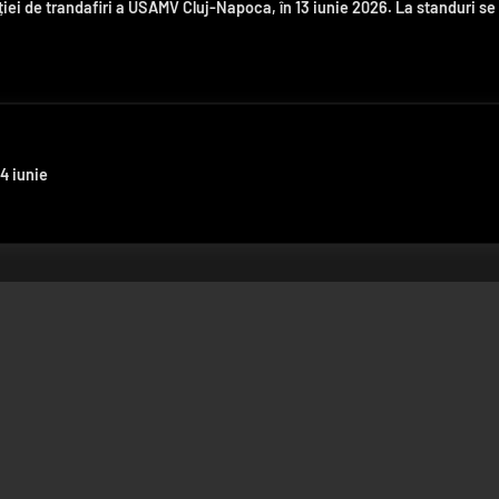
ției de trandafiri a USAMV Cluj-Napoca, în 13 iunie 2026. La standuri se
4 iunie