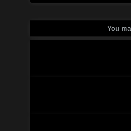
articole
You ma