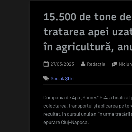
15.500 de tone de
tratarea apei uza
în agricultură, anu
Posted
By
27/03/2023
Redacția
Niciu
on
,
Social
Știri
Compania de Apă „Someș” S.A. a finalizat 
colectarea, transportul și aplicarea pe te
rezultat, în cursul unui an, în urma tratări
epurare Cluj-Napoca.