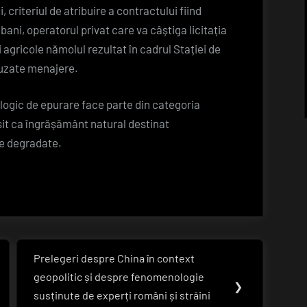
 criteriul de atribuire a contractului fiind
bani, operatorul privat care va câștiga licitația
i agricole nămolul rezultat în cadrul Stației de
 uzate menajere.
logic de epurare face parte din categoria
osit ca îngrășământ natural destinat
ole degradate.
Prelegeri despre China în context
Next
geopolitic și despre fenomenologie
Post:
❯
susținute de experți români și străini