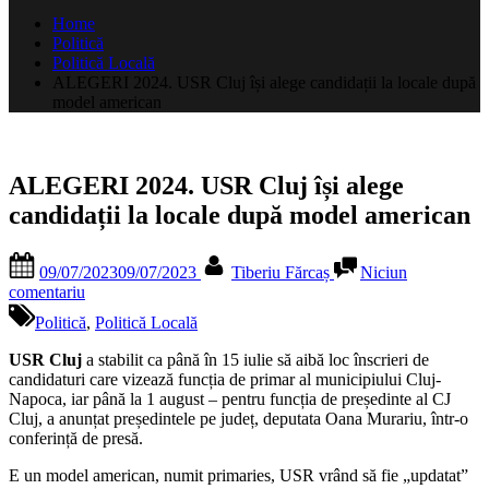
după:
Home
Politică
Politică Locală
ALEGERI 2024. USR Cluj își alege candidații la locale după
model american
ALEGERI 2024. USR Cluj își alege
candidații la locale după model american
Posted
By
09/07/2023
09/07/2023
Tiberiu Fărcaș
Niciun
on
la
comentariu
ALEGERI
Politică
,
Politică Locală
2024.
USR
USR Cluj
a stabilit ca până în 15 iulie să aibă loc înscrieri de
Cluj
candidaturi care vizează funcția de primar al municipiului Cluj-
își
Napoca, iar până la 1 august – pentru funcția de președinte al CJ
alege
Cluj, a anunțat președintele pe județ, deputata Oana Murariu, într-o
candidații
conferință de presă.
la
locale
E un model american, numit primaries, USR vrând să fie „updatat”
după