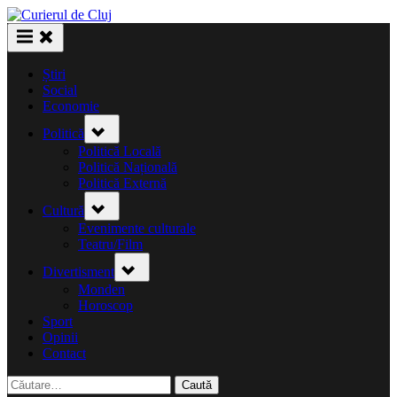
Skip
to
content
Știri
Social
Economie
Toggle
Politică
sub-
menu
Politică Locală
Politică Națională
Politică Externă
Toggle
Cultură
sub-
menu
Evenimente culturale
Teatru/Film
Toggle
Divertisment
sub-
menu
Monden
Horoscop
Sport
Opinii
Contact
Caută