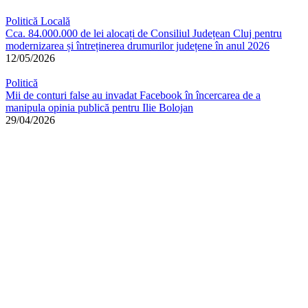
Politică Locală
Cca. 84.000.000 de lei alocați de Consiliul Județean Cluj pentru
modernizarea și întreținerea drumurilor județene în anul 2026
12/05/2026
Politică
Mii de conturi false au invadat Facebook în încercarea de a
manipula opinia publică pentru Ilie Bolojan
29/04/2026