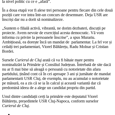
la nivel politic cu ce e „afară”.
model
american
În a doua etapă vor fi alese trei persoane pentru fiecare din cele două
poziții care vor intra într-un concurs de desemnare. Deja USR are
înscriși dar nu a dorit să nominalizeze.
„Suntem o filială activă, vibrantă, ne dorim dezbateri, discuții pe
proiecte. Avem nevoie de exercițiul acesta democratic. Vă vom
informa cu privire la persoanele înscrise”, a spus Murariu.
Ambițioasă, ea dorește încă un mandat de parlamentar. La fel vor și
ceilalți trei parlamentari, Viorel Băltărețu, Radu Molnar și Cristian
Bordei.
Sursele
Curierul de Cluj
arată că va fi bătaie mare pentru
nominalizări la Primărie și Consiliul Județean. Întrebată de site dacă
nu ar fi mai bine să aleagă o persoană cu notorietate din afara
partidului, ținând cont că în cei aproape 3 ani și jumătate de mandat
parlamentarii USR Cluj, de exemplu, nu au acumulat o notorietate
pe măsură, ea a zis că se ia în calcul și această variantă dar că
predomină ideea de a alege un candidat propriu din partid.
Unul dintre candidații cerți la primărie este deputatul Viorel
Băltărețu, președintele USR Cluj-Napoca, conform surselor
Curierul de Cluj.