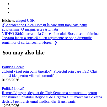
Etichete:
alegeri
USR
Navigare
Previous
❮
Accident pe Calea Florești în care sunt implicate patru
Post:
autoturisme. O mașină este răsturnată
în
Next
VIDEO Sărbătoarea de la Crucea Iancului. Boc, discurs fulminant
articole
Post:
”Avram Iancu a spus că nu cu argumente se obțin drepturile
românilor ci cu Lancea lui Horea”
❯
You may also like
Politică Locală
„Clujul văzut prin ochii tinerilor”. Proiectul prin care TSD Cluj
adună idei pentru viitorul comunității
01/06/2026
Politică Locală
Remus Lăpușan, deputat de Cluj: Semnarea contractului pentru
construirea Spitalului Regional de Urgență Cluj marchează o etapă
decisivă pentru sistemul medical din Transilvania
12/05/2026