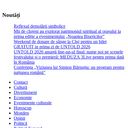
Noutăți
Reflexul demolării simbolice
Mii de clujeni au explorat patrimoniul spiritual al orașului la
prima ediție a evenimentului „Noaptea Bisericilor”
Weekend de donare de sânge la Cluj pentru un bilet
GRATUIT in prima zi de UNTOLD 2026
UNTOLD 2026 anunță line-up-ul final: nume noi pe scenele
festivalului și o premieră: MEDUZA 3Live pentru prima dată
în România
Conferința „Viziunea lui Simion Bărnuțiu: un program pentru
națiunea română”
Contact
Cultură
Divertisment
Economie
Evenimente culturale
Horoscop
Monden
Opinii
Politică